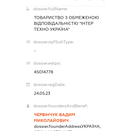
dossier.fullName:
ТОВАРИСТВО З ОБМЕЖЕНОЮ
ВІДПОВІДАЛЬНІСТЮ "ІНТЕР
ТЕХНО УКРАЇНА"
dossier.opfSubType:
-
dossier.edrpo:
45014778
dossier.regDate:
24.05.23
dossier.foundersAndBenef:
ЧЕРВІНЧУК ВАДИМ
МИКОЛАЙОВИЧ
dossier.founderAddress
УКРАЇНА,