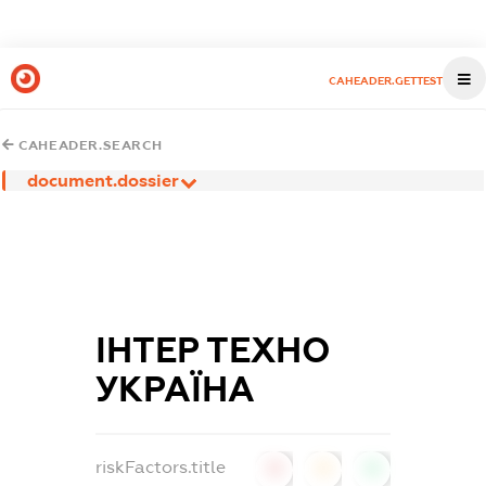
CAHEADER.GETTEST
CAHEADER.SEARCH
document.dossier
ІНТЕР ТЕХНО
УКРАЇНА
riskFactors.title
0
0
0