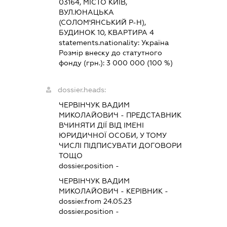
03164, МІСТО КИЇВ,
ВУЛ.ЮНАЦЬКА
(СОЛОМ'ЯНСЬКИЙ Р-Н),
БУДИНОК 10, КВАРТИРА 4
statements.nationality:
Україна
Розмір внеску до статутного
фонду (грн.):
3 000 000
(100 %)
dossier.heads:
ЧЕРВІНЧУК ВАДИМ
МИКОЛАЙОВИЧ
-
ПРЕДСТАВНИК
ВЧИНЯТИ ДІЇ ВІД ІМЕНІ
ЮРИДИЧНОЇ ОСОБИ, У ТОМУ
ЧИСЛІ ПІДПИСУВАТИ ДОГОВОРИ
ТОЩО
dossier.position -
ЧЕРВІНЧУК ВАДИМ
МИКОЛАЙОВИЧ
-
КЕРІВНИК
-
dossier.from 24.05.23
dossier.position -