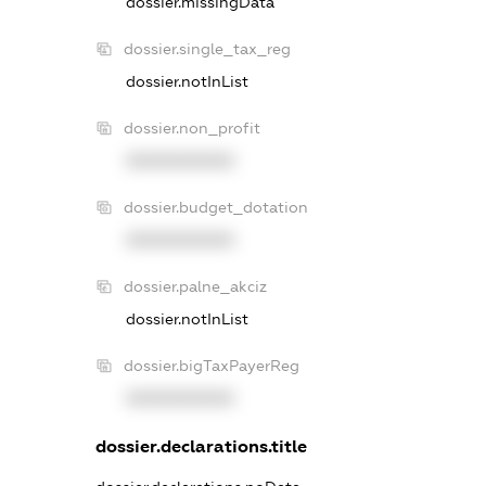
dossier.missingData
dossier.single_tax_reg
dossier.notInList
dossier.non_profit
XXXXXXXXXX
dossier.budget_dotation
XXXXXXXXXX
dossier.palne_akciz
dossier.notInList
dossier.bigTaxPayerReg
XXXXXXXXXX
dossier.declarations.title