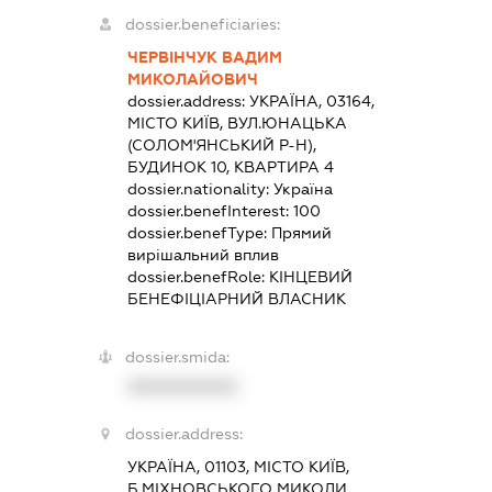
dossier.beneficiaries:
ЧЕРВІНЧУК ВАДИМ
МИКОЛАЙОВИЧ
dossier.address:
УКРАЇНА, 03164,
МІСТО КИЇВ, ВУЛ.ЮНАЦЬКА
(СОЛОМ'ЯНСЬКИЙ Р-Н),
БУДИНОК 10, КВАРТИРА 4
dossier.nationality:
Україна
dossier.benefInterest:
100
dossier.benefType:
Прямий
вирішальний вплив
dossier.benefRole:
КІНЦЕВИЙ
БЕНЕФІЦІАРНИЙ ВЛАСНИК
dossier.smida:
XXXXXXXXXX
dossier.address:
УКРАЇНА, 01103, МІСТО КИЇВ,
Б.МІХНОВСЬКОГО МИКОЛИ,