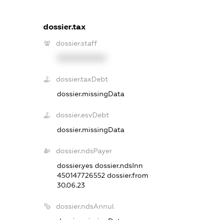
dossier.tax
dossier.staff
XXXXXXXXXX
dossier.taxDebt
dossier.missingData
dossier.esvDebt
dossier.missingData
dossier.ndsPayer
dossier.yes
dossier.ndsInn
450147726552
dossier.from
30.06.23
dossier.ndsAnnul