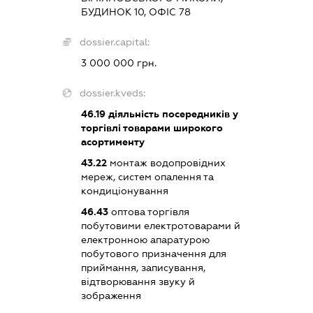
БУДИНОК 10, ОФІС 78
dossier.capital:
3 000 000 грн.
dossier.kveds:
46.19
діяльність посередників у
торгівлі товарами широкого
асортименту
43.22
монтаж водопровідних
мереж, систем опалення та
кондиціонування
46.43
оптова торгівля
побутовими електротоварами й
електронною апаратурою
побутового призначення для
приймання, записування,
відтворювання звуку й
зображення