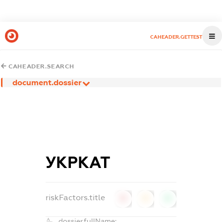
CAHEADER.GETTEST
CAHEADER.SEARCH
document.dossier
УКРКАТ
riskFactors.title
0
0
0
dossier.fullName: