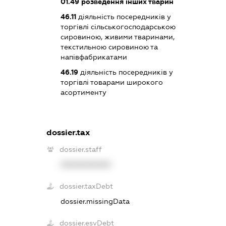
01.49
розведення інших тварин
46.11
діяльність посередників у
торгівлі сільськогосподарською
сировиною, живими тваринами,
текстильною сировиною та
напівфабрикатами
46.19
діяльність посередників у
торгівлі товарами широкого
асортименту
dossier.tax
dossier.staff
XXXXXXXXXX
dossier.taxDebt
dossier.missingData
dossier.esvDebt