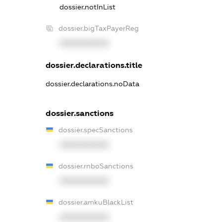
dossier.notInList
dossier.bigTaxPayerReg
XXXXXXXXXX
dossier.declarations.title
dossier.declarations.noData
dossier.sanctions
dossier.specSanctions
XXXXXXXXXX
dossier.rnboSanctions
XXXXXXXXXX
dossier.amkuBlackList
XXXXXXXXXX