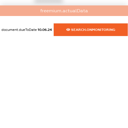
XXXXXXXXXX
freemium.actualData
dossier.commercial_info.email
XXXXXXXXXX
document.dueToDate
10.06.24
SEARCH.ONMONITORING
dossier.commercial_info.website
XXXXXXXXXX
dossier.commercial_info.activity
XXXXXXXXXX
freemium.exampleText_1
freemium.exampleText_2
freemium.anonymousPerSearch2
FREEMIUM.DETAILS
FREEMIUM.REGISTER