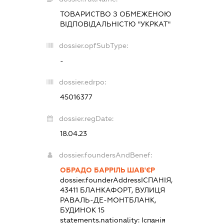
ТОВАРИСТВО З ОБМЕЖЕНОЮ
ВІДПОВІДАЛЬНІСТЮ "УКРКАТ"
dossier.opfSubType:
-
dossier.edrpo:
45016377
dossier.regDate:
18.04.23
dossier.foundersAndBenef:
ОБРАДО БАРРІЛЬ ШАВ'ЄР
dossier.founderAddress
ІСПАНІЯ,
43411 БЛАНКАФОРТ, ВУЛИЦЯ
РАВАЛЬ-ДЕ-МОНТБЛАНК,
БУДИНОК 15
statements.nationality:
Іспанія