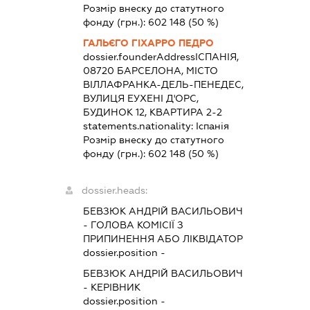
Розмір внеску до статутного
фонду (грн.):
602 148
(50 %)
ГАЛЬЄГО ГІХАРРО ПЕДРО
dossier.founderAddress
ІСПАНІЯ,
08720 БАРСЕЛОНА, МІСТО
ВІЛЛАФРАНКА-ДЕЛЬ-ПЕНЕДЕС,
ВУЛИЦЯ ЕУХЕНІ Д'ОРС,
БУДИНОК 12, КВАРТИРА 2-2
statements.nationality:
Іспанія
Розмір внеску до статутного
фонду (грн.):
602 148
(50 %)
dossier.heads:
БЕВЗЮК АНДРІЙ ВАСИЛЬОВИЧ
-
ГОЛОВА КОМІСІЇ З
ПРИПИНЕННЯ АБО ЛІКВІДАТОР
dossier.position -
БЕВЗЮК АНДРІЙ ВАСИЛЬОВИЧ
-
КЕРІВНИК
dossier.position -