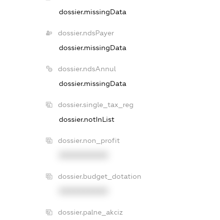
dossier.missingData
dossier.ndsPayer
dossier.missingData
dossier.ndsAnnul
dossier.missingData
dossier.single_tax_reg
dossier.notInList
dossier.non_profit
XXXXXXXXXX
dossier.budget_dotation
XXXXXXXXXX
dossier.palne_akciz