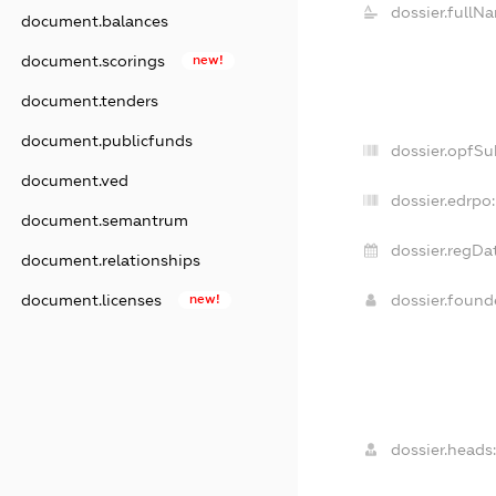
dossier.fullN
document.balances
document.scorings
new!
document.tenders
document.publicfunds
dossier.opfSu
document.ved
dossier.edrpo:
document.semantrum
dossier.regDa
document.relationships
document.licenses
new!
dossier.foun
dossier.heads