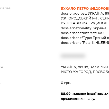
ciaries:
БУХАЛО ПЕТРО ФЕДОРОВ
dossier.address:
УКРАЇНА, 8
УЖГОРОДСЬКИЙ Р-Н, СЕЛ
ВУЛ.СТАВКОВА, БУДИНОК 
dossier.nationality:
Україна
dossier.benefInterest:
100
dossier.benefType:
Прямий в
dossier.benefRole:
КІНЦЕВИ
:
XXXXXXXXXX
s:
УКРАЇНА, 88018, ЗАКАРПА
МІСТО УЖГОРОД, ПР.СВОБ
:
0 грн.
88.99
надання іншої соціал
проживання, н.в.і.у.