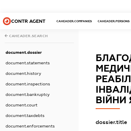
CONTR AGENT
CAHEADER.COMPANIES
CAHEADER.PERSONS
CAHEADER.SEARCH
document.dossier
БЛАГО
document.statements
МЕДИЧ
document.history
РЕАБІ
document.inspections
ІНВАЛІ
document.bankruptcy
ВІЙНИ
document.court
document.taxdebts
dossier.title
document.enforcements