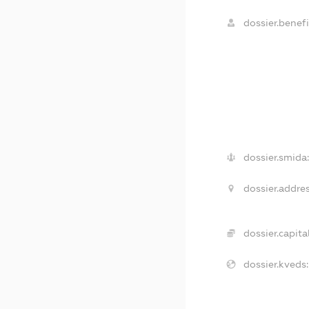
dossier.benefi
dossier.smida
dossier.addres
dossier.capital
dossier.kveds: