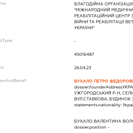
ame:
БЛАГОДІЙНА ОРГАНІЗАЦІ
"МІЖНАРОДНИЙ МЕДИЧНИ
РЕАБІЛІТАЦІЙНИЙ ЦЕНТР 
ВІЙНИ ТА РЕАБІЛІТАЦІЇ 
УКРАЇНИ"
bType:
-
45016487
te:
26.04.23
dersAndBenef:
БУХАЛО ПЕТРО ФЕДОРОВ
dossier.founderAddress
УКРА
УЖГОРОДСЬКИЙ Р-Н, СЕЛ
ВУЛ.СТАВКОВА, БУДИНОК 
statements.nationality:
Укра
:
БУХАЛО ВАЛЕНТИНА ВОЛ
dossier.position -