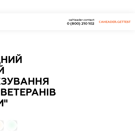
caHeader.contact
CAHEADER.GETTEST
0 (800) 210 102
ДНИЙ
Й
ТЕЗУВАННЯ
Ї ВЕТЕРАНІВ
И"
0
0