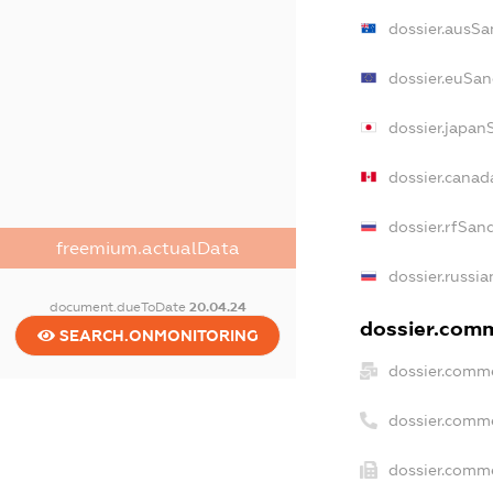
dossier.ausSa
dossier.euSan
dossier.japan
dossier.cana
dossier.rfSan
freemium.actualData
dossier.russia
document.dueToDate
20.04.24
dossier.comm
SEARCH.ONMONITORING
dossier.comme
dossier.comm
dossier.comme