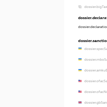
dossier.bigT
dossier.declarat
dossier.declarati
dossier.sancti
dossier.specS
dossier.rnboS
dossier.amkuB
dossier.ofacS
dossier.ofac
dossier.gbSan