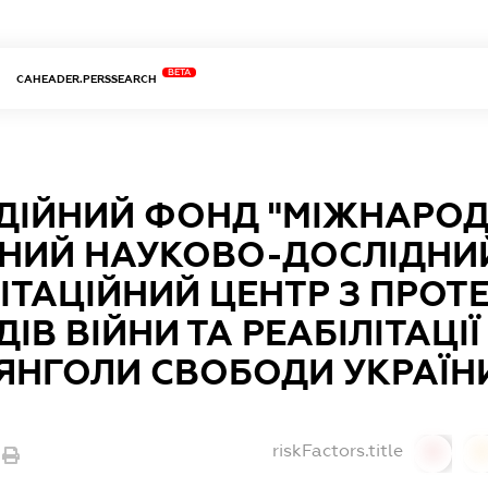
BETA
CAHEADER.PERSSEARCH
ДІЙНИЙ ФОНД "МІЖНАРО
НИЙ НАУКОВО-ДОСЛІДНИ
ЛІТАЦІЙНИЙ ЦЕНТР З ПРО
ДІВ ВІЙНИ ТА РЕАБІЛІТАЦІ
 ЯНГОЛИ СВОБОДИ УКРАЇН
riskFactors.title
0