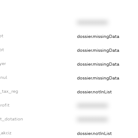
XXXXXXXXXX
bt
dossier.missingData
bt
dossier.missingData
yer
dossier.missingData
nnul
dossier.missingData
e_tax_reg
dossier.notInList
rofit
XXXXXXXXXX
et_dotation
XXXXXXXXXX
_akciz
dossier.notInList