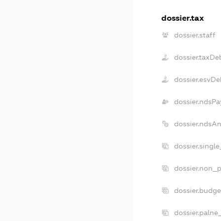
dossier.tax
dossier.staff
dossier.taxDe
dossier.esvDe
dossier.ndsPa
dossier.ndsA
dossier.singl
dossier.non_p
dossier.budg
dossier.palne