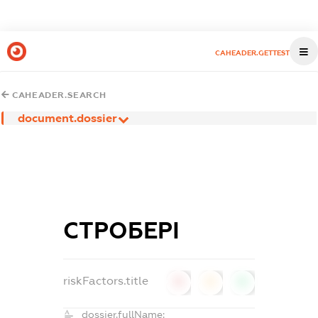
CAHEADER.GETTEST
CAHEADER.SEARCH
document.dossier
СТРОБЕРІ
riskFactors.title
0
0
0
dossier.fullName: