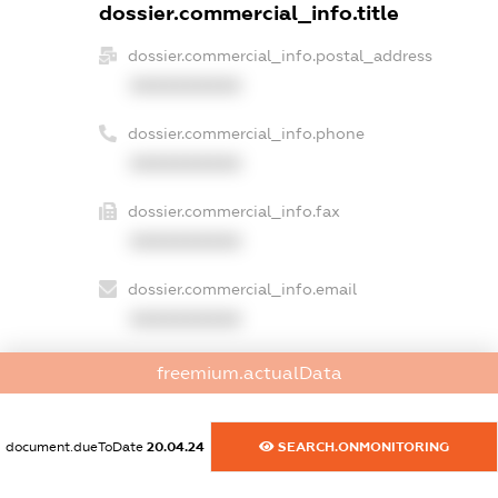
dossier.commercial_info.title
dossier.commercial_info.postal_address
XXXXXXXXXX
dossier.commercial_info.phone
XXXXXXXXXX
dossier.commercial_info.fax
XXXXXXXXXX
dossier.commercial_info.email
XXXXXXXXXX
dossier.commercial_info.website
freemium.actualData
XXXXXXXXXX
dossier.commercial_info.activity
document.dueToDate
20.04.24
SEARCH.ONMONITORING
XXXXXXXXXX