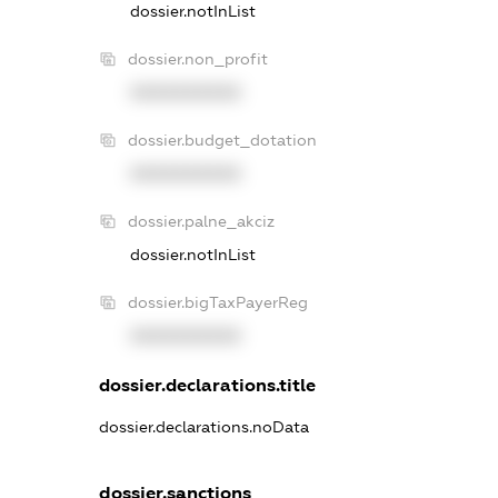
dossier.notInList
dossier.non_profit
XXXXXXXXXX
dossier.budget_dotation
XXXXXXXXXX
dossier.palne_akciz
dossier.notInList
dossier.bigTaxPayerReg
XXXXXXXXXX
dossier.declarations.title
dossier.declarations.noData
dossier.sanctions