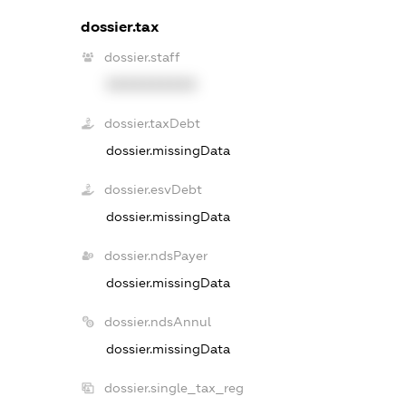
dossier.tax
dossier.staff
XXXXXXXXXX
dossier.taxDebt
dossier.missingData
dossier.esvDebt
dossier.missingData
dossier.ndsPayer
dossier.missingData
dossier.ndsAnnul
dossier.missingData
dossier.single_tax_reg