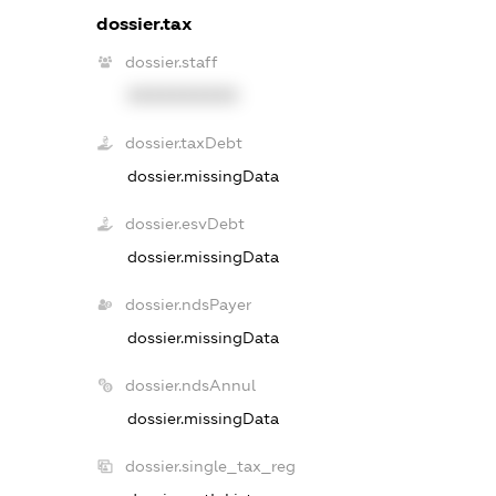
dossier.tax
dossier.staff
XXXXXXXXXX
dossier.taxDebt
dossier.missingData
dossier.esvDebt
dossier.missingData
dossier.ndsPayer
dossier.missingData
dossier.ndsAnnul
dossier.missingData
dossier.single_tax_reg