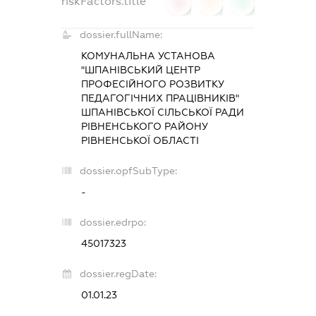
riskFactors.title
0
0
0
dossier.fullName:
КОМУНАЛЬНА УСТАНОВА
"ШПАНІВСЬКИЙ ЦЕНТР
ПРОФЕСІЙНОГО РОЗВИТКУ
ПЕДАГОГІЧНИХ ПРАЦІВНИКІВ"
ШПАНІВСЬКОЇ СІЛЬСЬКОЇ РАДИ
РІВНЕНСЬКОГО РАЙОНУ
РІВНЕНСЬКОЇ ОБЛАСТІ
dossier.opfSubType:
-
dossier.edrpo:
45017323
dossier.regDate:
01.01.23