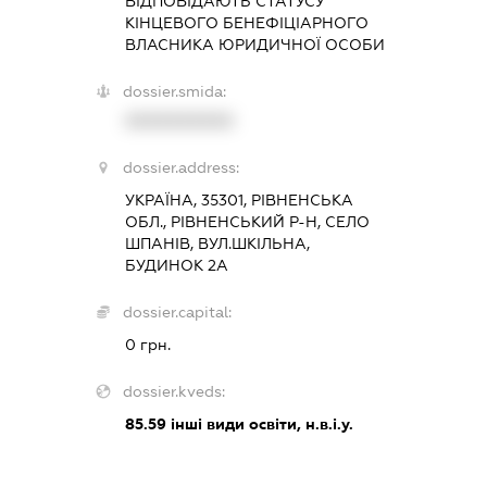
ВІДПОВІДАЮТЬ СТАТУСУ
КІНЦЕВОГО БЕНЕФІЦІАРНОГО
ВЛАСНИКА ЮРИДИЧНОЇ ОСОБИ
dossier.smida:
XXXXXXXXXX
dossier.address:
УКРАЇНА, 35301, РІВНЕНСЬКА
ОБЛ., РІВНЕНСЬКИЙ Р-Н, СЕЛО
ШПАНІВ, ВУЛ.ШКІЛЬНА,
БУДИНОК 2А
dossier.capital:
0 грн.
dossier.kveds:
85.59
інші види освіти, н.в.і.у.