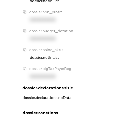
dossier.notInList
dossier.non_profit
XXXXXXXXXX
dossier.budget_dotation
XXXXXXXXXX
dossier.palne_akciz
dossier.notInList
dossier.bigTaxPayerReg
XXXXXXXXXX
dossier.declarations.title
dossier.declarations.noData
dossier.sanctions