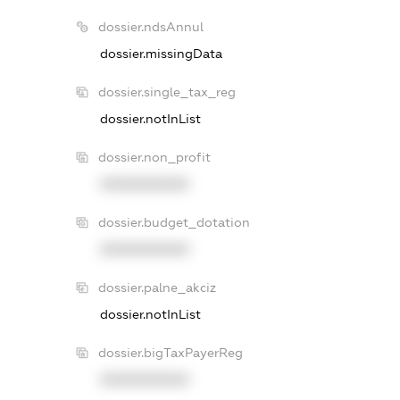
dossier.ndsAnnul
dossier.missingData
dossier.single_tax_reg
dossier.notInList
dossier.non_profit
XXXXXXXXXX
dossier.budget_dotation
XXXXXXXXXX
dossier.palne_akciz
dossier.notInList
dossier.bigTaxPayerReg
XXXXXXXXXX