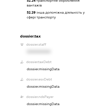
52.24
транспортне оброблення
вантажів
52.29
інша допоміжна діяльність у
сфері транспорту
dossier.tax
dossier.staff
XXXXXXXXXX
dossier.taxDebt
dossier.missingData
dossier.esvDebt
dossier.missingData
dossier.ndsPayer
dossier.missingData