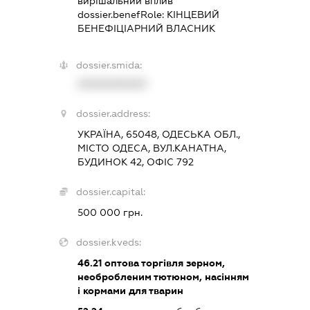
вирішальний вплив
dossier.benefRole:
КІНЦЕВИЙ
БЕНЕФІЦІАРНИЙ ВЛАСНИК
dossier.smida:
XXXXXXXXXX
dossier.address:
УКРАЇНА, 65048, ОДЕСЬКА ОБЛ.,
МІСТО ОДЕСА, ВУЛ.КАНАТНА,
БУДИНОК 42, ОФІС 792
dossier.capital:
500 000 грн.
dossier.kveds:
46.21
оптова торгівля зерном,
необробленим тютюном, насінням
і кормами для тварин