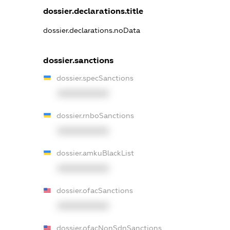
dossier.declarations.title
dossier.declarations.noData
dossier.sanctions
dossier.specSanctions
XXXXXXXXXX
dossier.rnboSanctions
XXXXXXXXXX
dossier.amkuBlackList
XXXXXXXXXX
dossier.ofacSanctions
XXXXXXXXXX
dossier.ofacNonSdnSanctions