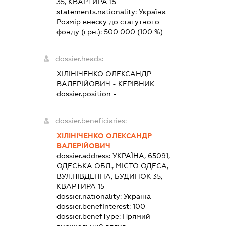
35, КВАРТИРА 15
statements.nationality:
Україна
Розмір внеску до статутного
фонду (грн.):
500 000
(100 %)
dossier.heads:
ХІЛІНІЧЕНКО ОЛЕКСАНДР
ВАЛЕРІЙОВИЧ
-
КЕРІВНИК
dossier.position -
dossier.beneficiaries:
ХІЛІНІЧЕНКО ОЛЕКСАНДР
ВАЛЕРІЙОВИЧ
dossier.address:
УКРАЇНА, 65091,
ОДЕСЬКА ОБЛ., МІСТО ОДЕСА,
ВУЛ.ПІВДЕННА, БУДИНОК 35,
КВАРТИРА 15
dossier.nationality:
Україна
dossier.benefInterest:
100
dossier.benefType:
Прямий