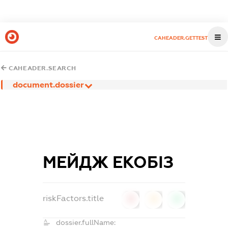
CAHEADER.GETTEST
CAHEADER.SEARCH
document.dossier
МЕЙДЖ ЕКОБІЗ
riskFactors.title
0
0
0
dossier.fullName: