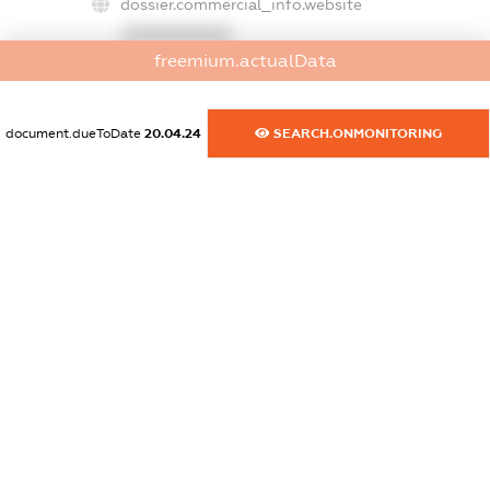
dossier.commercial_info.website
XXXXXXXXXX
freemium.actualData
dossier.commercial_info.activity
XXXXXXXXXX
document.dueToDate
20.04.24
SEARCH.ONMONITORING
freemium.exampleText_1
freemium.exampleText_2
freemium.anonymousPerSearch2
FREEMIUM.DETAILS
FREEMIUM.REGISTER