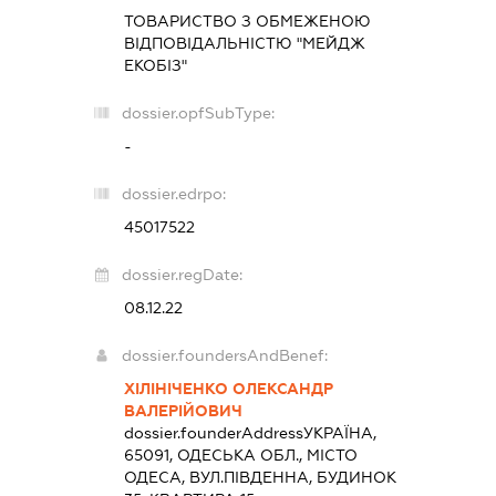
ТОВАРИСТВО З ОБМЕЖЕНОЮ
ВІДПОВІДАЛЬНІСТЮ "МЕЙДЖ
ЕКОБІЗ"
dossier.opfSubType:
-
dossier.edrpo:
45017522
dossier.regDate:
08.12.22
dossier.foundersAndBenef:
ХІЛІНІЧЕНКО ОЛЕКСАНДР
ВАЛЕРІЙОВИЧ
dossier.founderAddress
УКРАЇНА,
65091, ОДЕСЬКА ОБЛ., МІСТО
ОДЕСА, ВУЛ.ПІВДЕННА, БУДИНОК