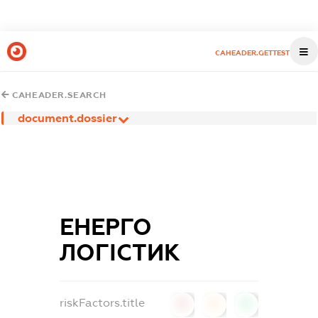
CAHEADER.GETTEST
CAHEADER.SEARCH
document.dossier
ЕНЕРГО
ЛОГІСТИК
riskFactors.title
0
0
0