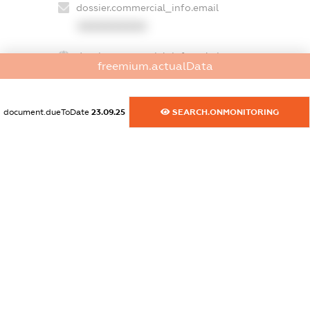
dossier.commercial_info.email
XXXXXXXXXX
dossier.commercial_info.website
freemium.actualData
XXXXXXXXXX
dossier.commercial_info.activity
document.dueToDate
23.09.25
SEARCH.ONMONITORING
XXXXXXXXXX
freemium.exampleText_1
freemium.exampleText_2
freemium.anonymousPerSearch2
FREEMIUM.DETAILS
FREEMIUM.REGISTER