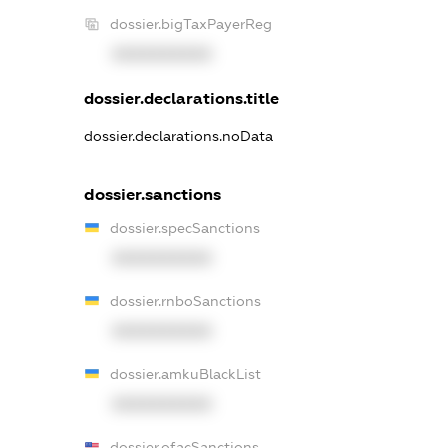
dossier.bigTaxPayerReg
XXXXXXXXXX
dossier.declarations.title
dossier.declarations.noData
dossier.sanctions
dossier.specSanctions
XXXXXXXXXX
dossier.rnboSanctions
XXXXXXXXXX
dossier.amkuBlackList
XXXXXXXXXX
dossier.ofacSanctions