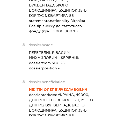
ОБЛ., МІСТО ДНІПРО,
ВУЛ.ВЕРНАДСЬКОГО
ВОЛОДИМИРА, БУДИНОК 35-Б,
КОРПУС 1, КВАРТИРА 86
statements.nationality:
Україна
Розмір внеску до статутного
фонду (грн.):
1 000
(100 %)
dossier.heads:
ПЕРЕПЕЛИЦЯ ВАДИМ
МИХАЙЛОВИЧ
-
КЕРІВНИК
-
dossier.from 31.01.25
dossier.position -
dossier.beneficiaries:
НІКІТІН ОЛЕГ В'ЯЧЕСЛАВОВИЧ
dossier.address:
УКРАЇНА, 49000,
ДНІПРОПЕТРОВСЬКА ОБЛ., МІСТО
ДНІПРО, ВУЛ.ВЕРНАДСЬКОГО
ВОЛОДИМИРА, БУДИНОК 35-Б,
КОРПУС 1, КВАРТИРА 86