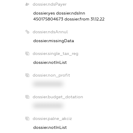
dossier.ndsPayer
dossier.yes
dossier.ndsInn
450175804673
dossier.from 31.12.22
dossier.ndsAnnul
dossier.missingData
dossier.single_tax_reg
dossier.notInList
dossier.non_profit
XXXXXXXXXX
dossier.budget_dotation
XXXXXXXXXX
dossier.palne_akciz
dossier.notInList