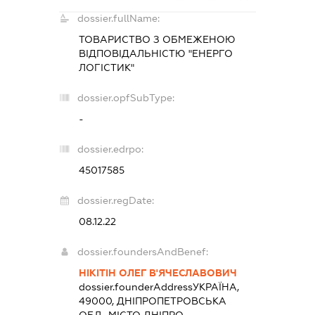
dossier.fullName:
ТОВАРИСТВО З ОБМЕЖЕНОЮ
ВІДПОВІДАЛЬНІСТЮ "ЕНЕРГО
ЛОГІСТИК"
dossier.opfSubType:
-
dossier.edrpo:
45017585
dossier.regDate:
08.12.22
dossier.foundersAndBenef:
НІКІТІН ОЛЕГ В'ЯЧЕСЛАВОВИЧ
dossier.founderAddress
УКРАЇНА,
49000, ДНІПРОПЕТРОВСЬКА