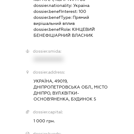
dossier.nationality:
Україна
dossier.benefInterest:
100
dossier.benefType:
Прямий
вирішальний вплив
dossier.benefRole:
КІНЦЕВИЙ
БЕНЕФІЦІАРНИЙ ВЛАСНИК
dossier.smida:
XXXXXXXXXX
dossier.address:
УКРАЇНА, 49019,
ДНІПРОПЕТРОВСЬКА ОБЛ., МІСТО
ДНІПРО, ВУЛ.КВІТКИ-
ОСНОВ'ЯНЕНКА, БУДИНОК 5
dossier.capital:
1 000 грн.
dossier.kveds: