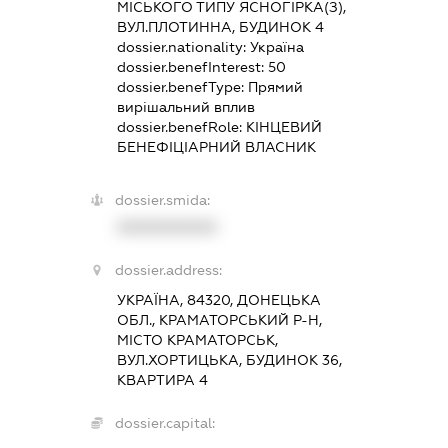
МІСЬКОГО ТИПУ ЯСНОГІРКА(З),
ВУЛ.ПЛОТИННА, БУДИНОК 4
dossier.nationality:
Україна
dossier.benefInterest:
50
dossier.benefType:
Прямий
вирішальний вплив
dossier.benefRole:
КІНЦЕВИЙ
БЕНЕФІЦІАРНИЙ ВЛАСНИК
dossier.smida:
XXXXXXXXXX
dossier.address:
УКРАЇНА, 84320, ДОНЕЦЬКА
ОБЛ., КРАМАТОРСЬКИЙ Р-Н,
МІСТО КРАМАТОРСЬК,
ВУЛ.ХОРТИЦЬКА, БУДИНОК 36,
КВАРТИРА 4
dossier.capital: