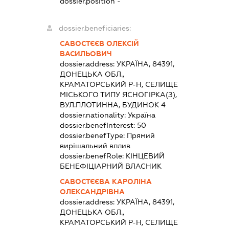
dossier.position -
dossier.beneficiaries:
САВОСТЄЄВ ОЛЕКСІЙ
ВАСИЛЬОВИЧ
dossier.address:
УКРАЇНА, 84391,
ДОНЕЦЬКА ОБЛ.,
КРАМАТОРСЬКИЙ Р-Н, СЕЛИЩЕ
МІСЬКОГО ТИПУ ЯСНОГІРКА(З),
ВУЛ.ПЛОТИННА, БУДИНОК 4
dossier.nationality:
Україна
dossier.benefInterest:
50
dossier.benefType:
Прямий
вирішальний вплив
dossier.benefRole:
КІНЦЕВИЙ
БЕНЕФІЦІАРНИЙ ВЛАСНИК
САВОСТЄЄВА КАРОЛІНА
ОЛЕКСАНДРІВНА
dossier.address:
УКРАЇНА, 84391,
ДОНЕЦЬКА ОБЛ.,
КРАМАТОРСЬКИЙ Р-Н, СЕЛИЩЕ