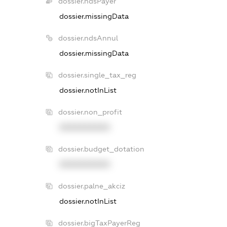
dossier.ndsPayer
dossier.missingData
dossier.ndsAnnul
dossier.missingData
dossier.single_tax_reg
dossier.notInList
dossier.non_profit
XXXXXXXXXX
dossier.budget_dotation
XXXXXXXXXX
dossier.palne_akciz
dossier.notInList
dossier.bigTaxPayerReg