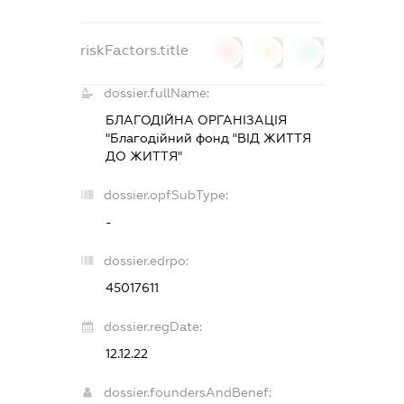
riskFactors.title
0
0
0
dossier.fullName:
БЛАГОДІЙНА ОРГАНІЗАЦІЯ
"Благодійний фонд "ВІД ЖИТТЯ
ДО ЖИТТЯ"
dossier.opfSubType:
-
dossier.edrpo:
45017611
dossier.regDate:
12.12.22
dossier.foundersAndBenef: