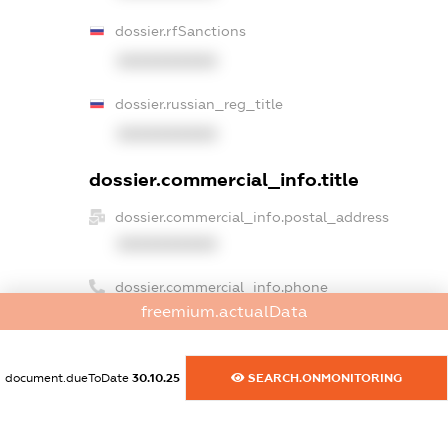
dossier.rfSanctions
XXXXXXXXXX
dossier.russian_reg_title
XXXXXXXXXX
dossier.commercial_info.title
dossier.commercial_info.postal_address
XXXXXXXXXX
dossier.commercial_info.phone
freemium.actualData
XXXXXXXXXX
dossier.commercial_info.fax
document.dueToDate
30.10.25
SEARCH.ONMONITORING
XXXXXXXXXX
dossier.commercial_info.email