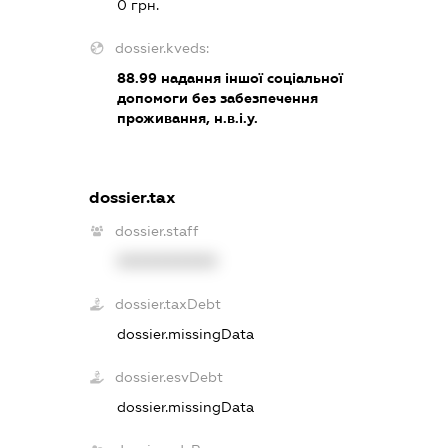
0 грн.
dossier.kveds:
88.99
надання іншої соціальної
допомоги без забезпечення
проживання, н.в.і.у.
dossier.tax
dossier.staff
XXXXXXXXXX
dossier.taxDebt
dossier.missingData
dossier.esvDebt
dossier.missingData