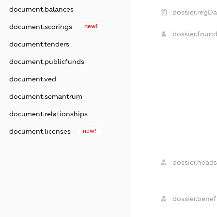
document.balances
dossier.regDa
document.scorings
new!
dossier.foun
document.tenders
document.publicfunds
document.ved
document.semantrum
document.relationships
document.licenses
new!
dossier.heads
dossier.benefi