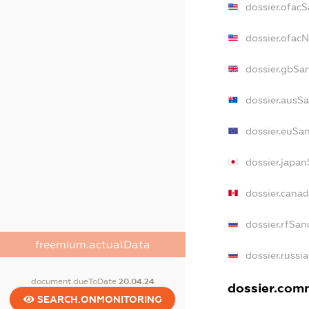
dossier.ofac
dossier.ofac
dossier.gbSa
dossier.ausS
dossier.euSa
dossier.japa
dossier.cana
dossier.rfSan
freemium.actualData
dossier.russi
document.dueToDate
20.04.24
dossier.comm
SEARCH.ONMONITORING