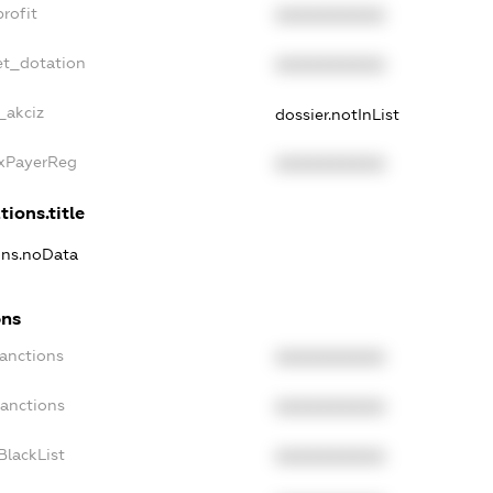
rofit
XXXXXXXXXX
et_dotation
XXXXXXXXXX
_akciz
dossier.notInList
axPayerReg
XXXXXXXXXX
tions.title
ions.noData
ons
Sanctions
XXXXXXXXXX
Sanctions
XXXXXXXXXX
BlackList
XXXXXXXXXX