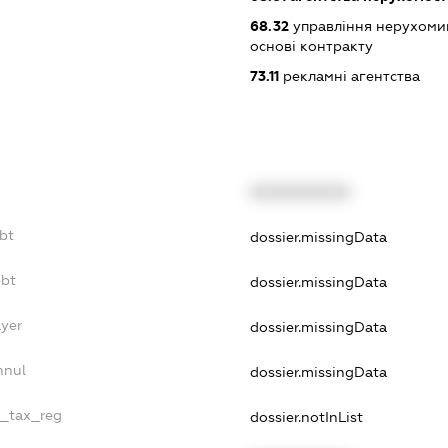
68.32
управління нерухоми
основі контракту
73.11
рекламні агентства
XXXXXXXXXX
ebt
dossier.missingData
ebt
dossier.missingData
ayer
dossier.missingData
nnul
dossier.missingData
e_tax_reg
dossier.notInList