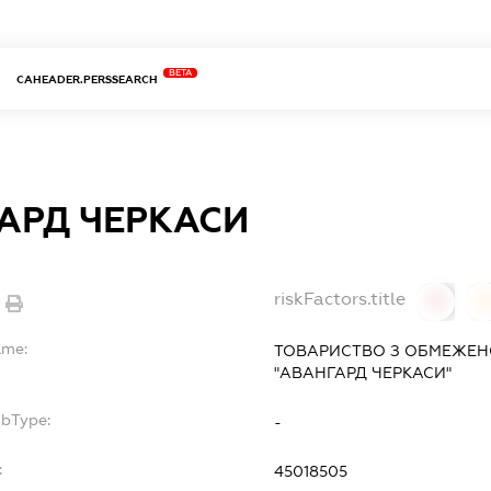
BETA
CAHEADER.PERSSEARCH
АРД ЧЕРКАСИ
riskFactors.title
0
ame:
ТОВАРИСТВО З ОБМЕЖЕН
"АВАНГАРД ЧЕРКАСИ"
ubType:
-
:
45018505