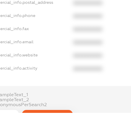
ercial_info.postal_address
XXXXXXXXXX
ercial_info.phone
XXXXXXXXXX
ercial_info.fax
XXXXXXXXXX
ercial_info.email
XXXXXXXXXX
ercial_info.website
XXXXXXXXXX
rcial_info.activity
XXXXXXXXXX
ampleText_1
xampleText_2
nonymousPerSearch2
DETAILS
FREEMIUM.REGISTER