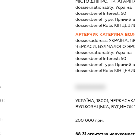
МІСТО ДНІПРО, ПР.ГАГАРІН
dossier.nationality:
Україна
dossier.benefInterest:
50
dossier.benefType:
Прямий в
dossier.benefRole:
КІНЦЕВИ
АРТЕРЧУК КАТЕРИНА ВО
dossier.address:
УКРАЇНА, 1
ЧЕРКАСИ, ВУЛ.ЧАЛОГО ЯР
dossier.nationality:
Україна
dossier.benefInterest:
50
dossier.benefType:
Прямий в
dossier.benefRole:
КІНЦЕВИ
:
XXXXXXXXXX
ss:
УКРАЇНА, 18001, ЧЕРКАСЬК
ВУЛ.КОЗАЦЬКА, БУДИНОК 1
l:
200 000 грн.
:
68.31
агентства нерухомост