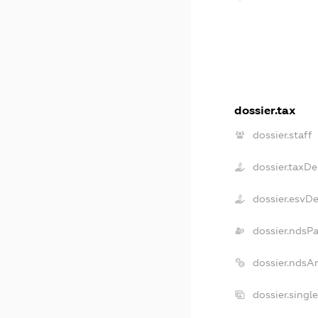
dossier.tax
dossier.staff
dossier.taxD
dossier.esvD
dossier.ndsP
dossier.ndsA
dossier.singl