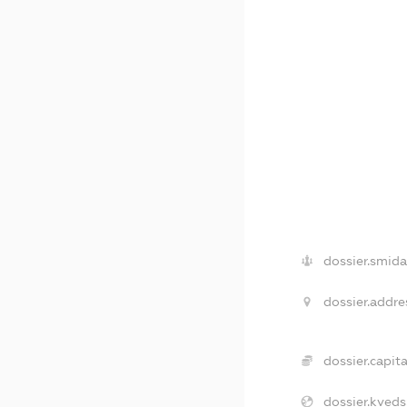
dossier.smida
dossier.addre
dossier.capita
dossier.kveds