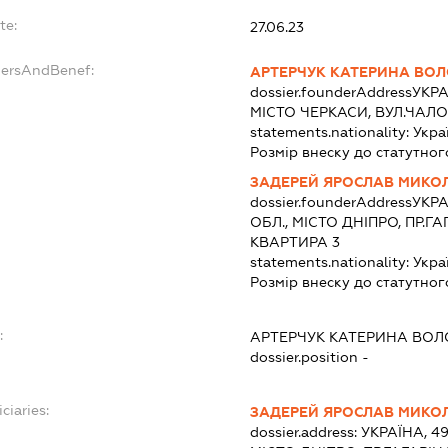
te:
27.06.23
dersAndBenef:
АРТЕРЧУК КАТЕРИНА ВО
dossier.founderAddress
УКРА
МІСТО ЧЕРКАСИ, ВУЛ.ЧАЛ
statements.nationality:
Укра
Розмір внеску до статутног
ЗАДЕРЕЙ ЯРОСЛАВ МИК
dossier.founderAddress
УКРА
ОБЛ., МІСТО ДНІПРО, ПР.ГА
КВАРТИРА 3
statements.nationality:
Укра
Розмір внеску до статутног
:
АРТЕРЧУК КАТЕРИНА ВО
dossier.position -
ciaries:
ЗАДЕРЕЙ ЯРОСЛАВ МИК
dossier.address:
УКРАЇНА, 4