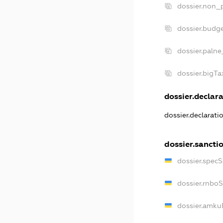
dossier.non_p
dossier.budg
dossier.palne
dossier.bigT
dossier.declara
dossier.declarat
dossier.sancti
dossier.spec
dossier.rnbo
dossier.amku