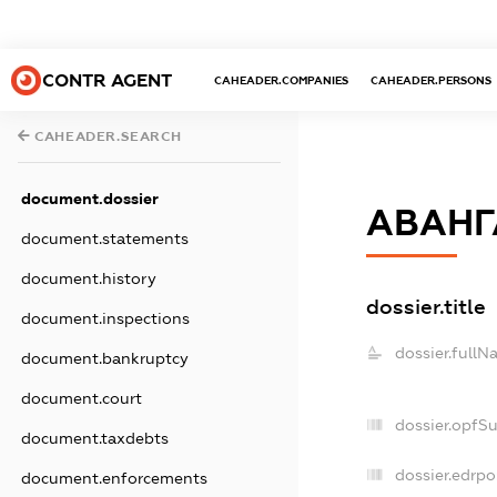
CONTR AGENT
CAHEADER.COMPANIES
CAHEADER.PERSONS
CAHEADER.SEARCH
document.dossier
АВАНГ
document.statements
document.history
dossier.title
document.inspections
dossier.fullN
document.bankruptcy
document.court
dossier.opfS
document.taxdebts
dossier.edrpo
document.enforcements