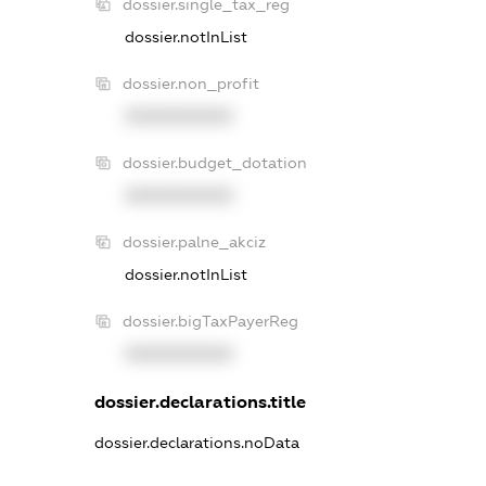
dossier.single_tax_reg
dossier.notInList
dossier.non_profit
XXXXXXXXXX
dossier.budget_dotation
XXXXXXXXXX
dossier.palne_akciz
dossier.notInList
dossier.bigTaxPayerReg
XXXXXXXXXX
dossier.declarations.title
dossier.declarations.noData