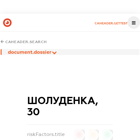
CAHEADER.GETTEST
CAHEADER.SEARCH
document.dossier
ШОЛУДЕНКА,
30
riskFactors.title
0
0
0