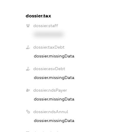
dossier.tax
dossier.staff
XXXXXXXXXX
dossier.taxDebt
dossier.missingData
dossier.esvDebt
dossier.missingData
dossier.ndsPayer
dossier.missingData
dossier.ndsAnnul
dossier.missingData