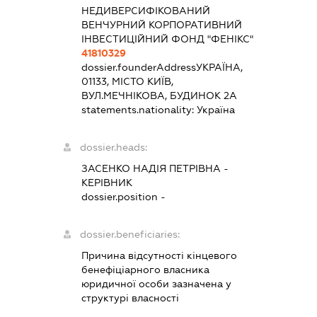
НЕДИВЕРСИФІКОВАНИЙ
ВЕНЧУРНИЙ КОРПОРАТИВНИЙ
ІНВЕСТИЦІЙНИЙ ФОНД "ФЕНІКС"
41810329
dossier.founderAddress
УКРАЇНА,
01133, МІСТО КИЇВ,
ВУЛ.МЕЧНІКОВА, БУДИНОК 2А
statements.nationality:
Україна
dossier.heads:
ЗАСЕНКО НАДІЯ ПЕТРІВНА
-
КЕРІВНИК
dossier.position -
dossier.beneficiaries:
Причина відсутності кінцевого
бенефіціарного власника
юридичної особи зазначена у
структурі власності