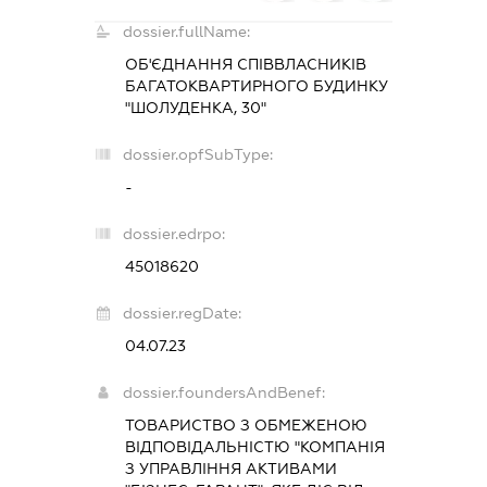
dossier.fullName:
ОБ'ЄДНАННЯ СПІВВЛАСНИКІВ
БАГАТОКВАРТИРНОГО БУДИНКУ
"ШОЛУДЕНКА, 30"
dossier.opfSubType:
-
dossier.edrpo:
45018620
dossier.regDate:
04.07.23
dossier.foundersAndBenef:
ТОВАРИСТВО З ОБМЕЖЕНОЮ
ВІДПОВІДАЛЬНІСТЮ "КОМПАНІЯ
З УПРАВЛІННЯ АКТИВАМИ