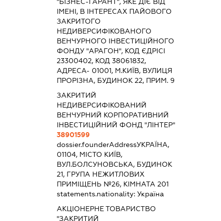
"БІЗНЕС-ГАРАНТ", ЯКЕ ДІЄ ВІД
ІМЕНІ, В ІНТЕРЕСАХ ПАЙОВОГО
ЗАКРИТОГО
НЕДИВЕРСИФІКОВАНОГО
ВЕНЧУРНОГО ІНВЕСТИЦІЙНОГО
ФОНДУ "АРАГОН", КОД ЄДРІСІ
23300402, КОД 38061832,
АДРЕСА- 01001, М.КИЇВ, ВУЛИЦЯ
ПРОРІЗНА, БУДИНОК 22, ПРИМ. 9
ЗАКРИТИЙ
НЕДИВЕРСИФІКОВАНИЙ
ВЕНЧУРНИЙ КОРПОРАТИВНИЙ
ІНВЕСТИЦІЙНИЙ ФОНД "ЛІНТЕР"
38901599
dossier.founderAddress
УКРАЇНА,
01104, МІСТО КИЇВ,
ВУЛ.БОЛСУНОВСЬКА, БУДИНОК
21, ГРУПА НЕЖИТЛОВИХ
ПРИМІЩЕНЬ №26, КІМНАТА 201
statements.nationality:
Україна
АКЦІОНЕРНЕ ТОВАРИСТВО
"ЗАКРИТИЙ