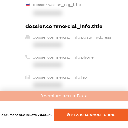
dossier.russian_reg_title
XXXXXXXXXX
dossier.commercial_info.title
dossier.commercial_info.postal_address
XXXXXXXXXX
dossier.commercial_info.phone
XXXXXXXXXX
dossier.commercial_info.fax
XXXXXXXXXX
freemium.actualData
dossier.commercial_info.email
XXXXXXXXXX
document.dueToDate
20.06.26
SEARCH.ONMONITORING
dossier.commercial_info.website
XXXXXXXXXX