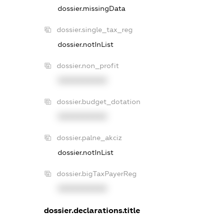
dossier.missingData
dossier.single_tax_reg
dossier.notInList
dossier.non_profit
XXXXXXXXXX
dossier.budget_dotation
XXXXXXXXXX
dossier.palne_akciz
dossier.notInList
dossier.bigTaxPayerReg
XXXXXXXXXX
dossier.declarations.title