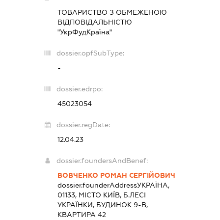
ТОВАРИСТВО З ОБМЕЖЕНОЮ
ВІДПОВІДАЛЬНІСТЮ
"УкрФудКраїна"
dossier.opfSubType:
-
dossier.edrpo:
45023054
dossier.regDate:
12.04.23
dossier.foundersAndBenef:
ВОВЧЕНКО РОМАН СЕРГІЙОВИЧ
dossier.founderAddress
УКРАЇНА,
01133, МІСТО КИЇВ, Б.ЛЕСІ
УКРАЇНКИ, БУДИНОК 9-В,
КВАРТИРА 42