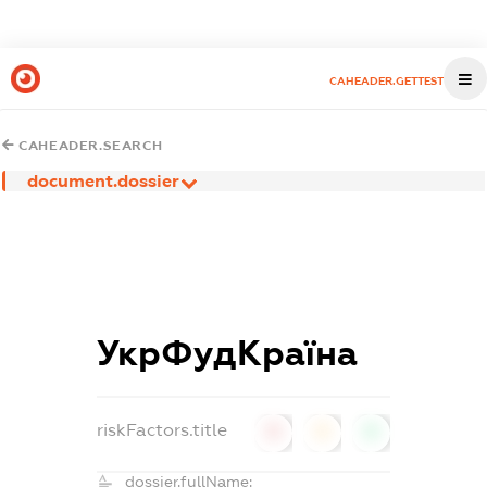
CAHEADER.GETTEST
CAHEADER.SEARCH
document.dossier
УкрФудКраїна
riskFactors.title
0
0
0
dossier.fullName: