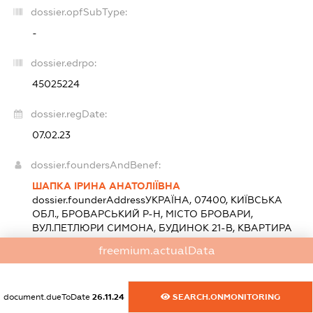
dossier.opfSubType:
-
dossier.edrpo:
45025224
dossier.regDate:
07.02.23
dossier.foundersAndBenef:
ШАПКА ІРИНА АНАТОЛІЇВНА
dossier.founderAddress
УКРАЇНА, 07400, КИЇВСЬКА
ОБЛ., БРОВАРСЬКИЙ Р-Н, МІСТО БРОВАРИ,
ВУЛ.ПЕТЛЮРИ СИМОНА, БУДИНОК 21-В, КВАРТИРА
28
freemium.actualData
statements.nationality:
Україна
Розмір внеску до статутного фонду (грн.):
1 000
(100
%)
document.dueToDate
26.11.24
SEARCH.ONMONITORING