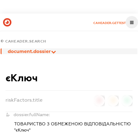
CAHEADER.GETTEST
CAHEADER.SEARCH
document.dossier
єКлюч
riskFactors.title
0
0
0
dossier.fullName:
ТОВАРИСТВО З ОБМЕЖЕНОЮ ВІДПОВІДАЛЬНІСТЮ
"єКлюч"