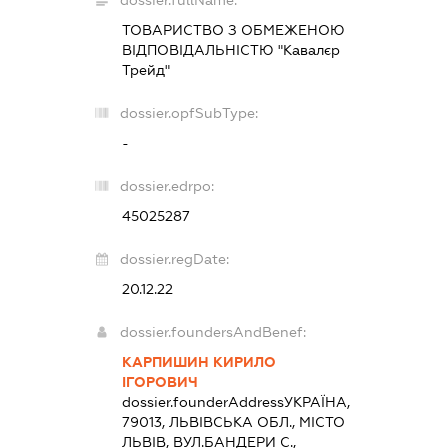
ТОВАРИСТВО З ОБМЕЖЕНОЮ
ВІДПОВІДАЛЬНІСТЮ "Кавалєр
Трейд"
dossier.opfSubType:
-
dossier.edrpo:
45025287
dossier.regDate:
20.12.22
dossier.foundersAndBenef:
КАРПИШИН КИРИЛО
ІГОРОВИЧ
dossier.founderAddress
УКРАЇНА,
79013, ЛЬВІВСЬКА ОБЛ., МІСТО
ЛЬВІВ, ВУЛ.БАНДЕРИ С.,