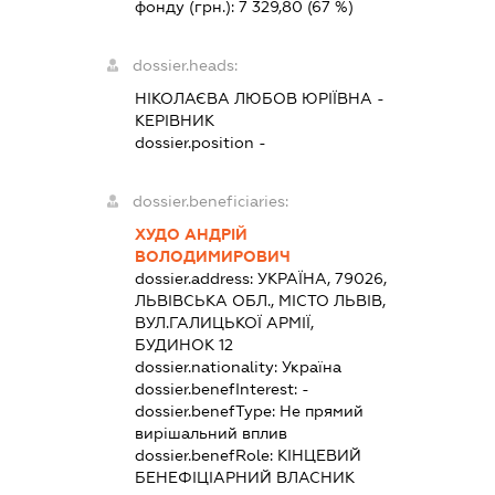
фонду (грн.):
7 329,80
(67 %)
dossier.heads:
НІКОЛАЄВА ЛЮБОВ ЮРІЇВНА
-
КЕРІВНИК
dossier.position -
dossier.beneficiaries:
ХУДО АНДРІЙ
ВОЛОДИМИРОВИЧ
dossier.address:
УКРАЇНА, 79026,
ЛЬВІВСЬКА ОБЛ., МІСТО ЛЬВІВ,
ВУЛ.ГАЛИЦЬКОЇ АРМІЇ,
БУДИНОК 12
dossier.nationality:
Україна
dossier.benefInterest:
-
dossier.benefType:
Не прямий
вирішальний вплив
dossier.benefRole:
КІНЦЕВИЙ
БЕНЕФІЦІАРНИЙ ВЛАСНИК