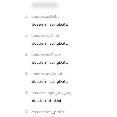
XXXXXXXXXX
dossier.taxDebt
dossier.missingData
dossier.esvDebt
dossier.missingData
dossier.ndsPayer
dossier.missingData
dossier.ndsAnnul
dossier.missingData
dossier.single_tax_reg
dossier.notInList
dossier.non_profit