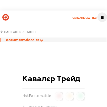
CAHEADER.GETTEST
CAHEADER.SEARCH
document.dossier
Кавалєр Трейд
riskFactors.title
0
0
0
dossier.fullName: