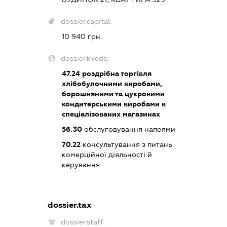
dossier.capital:
10 940 грн.
dossier.kveds:
47.24
роздрібна торгівля
хлібобулочними виробами,
борошняними та цукровими
кондитерськими виробами в
спеціалізованих магазинах
56.30
обслуговування напоями
70.22
консультування з питань
комерційної діяльності й
керування
dossier.tax
dossier.staff