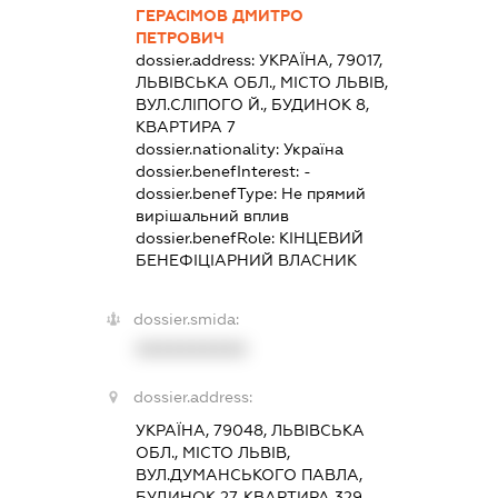
ГЕРАСІМОВ ДМИТРО
ПЕТРОВИЧ
dossier.address:
УКРАЇНА, 79017,
ЛЬВІВСЬКА ОБЛ., МІСТО ЛЬВІВ,
ВУЛ.СЛІПОГО Й., БУДИНОК 8,
КВАРТИРА 7
dossier.nationality:
Україна
dossier.benefInterest:
-
dossier.benefType:
Не прямий
вирішальний вплив
dossier.benefRole:
КІНЦЕВИЙ
БЕНЕФІЦІАРНИЙ ВЛАСНИК
dossier.smida:
XXXXXXXXXX
dossier.address:
УКРАЇНА, 79048, ЛЬВІВСЬКА
ОБЛ., МІСТО ЛЬВІВ,
ВУЛ.ДУМАНСЬКОГО ПАВЛА,
БУДИНОК 27, КВАРТИРА 329