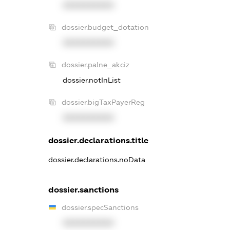
XXXXXXXXXX
dossier.budget_dotation
XXXXXXXXXX
dossier.palne_akciz
dossier.notInList
dossier.bigTaxPayerReg
XXXXXXXXXX
dossier.declarations.title
dossier.declarations.noData
dossier.sanctions
dossier.specSanctions
XXXXXXXXXX