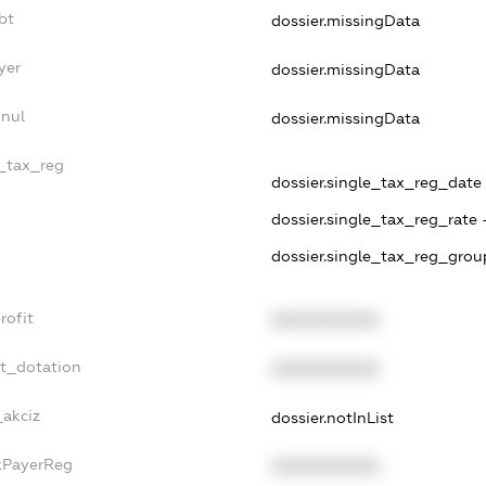
bt
dossier.missingData
yer
dossier.missingData
nnul
dossier.missingData
e_tax_reg
dossier.single_tax_reg_date 
dossier.single_tax_reg_rate 
dossier.single_tax_reg_grou
rofit
XXXXXXXXXX
et_dotation
XXXXXXXXXX
_akciz
dossier.notInList
axPayerReg
XXXXXXXXXX