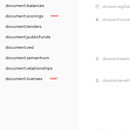
document.balances
dossier.regDa
document.scorings
new!
dossier.foun
document.tenders
document.publicfunds
document.ved
document.semantrum
dossier.heads
document.relationships
document.licenses
new!
dossier.benefi