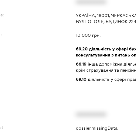
:
XXXXXXXXXX
s:
УКРАЇНА, 18001, ЧЕРКАСЬК
ВУЛ.ГОГОЛЯ, БУДИНОК 224
:
10 000 грн.
69.20
діяльність у сфері бу
консультування з питань о
66.19
інша допоміжна діяльн
крім страхування та пенсій
69.10
діяльність у сфері пра
XXXXXXXXXX
bt
dossier.missingData