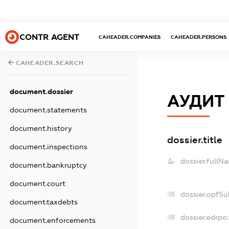
CONTR AGENT
CAHEADER.COMPANIES
CAHEADER.PERSONS
CAHEADER.SEARCH
document.dossier
АУДИТ
document.statements
document.history
dossier.title
document.inspections
dossier.fullN
document.bankruptcy
document.court
dossier.opfSu
document.taxdebts
dossier.edrpo:
document.enforcements