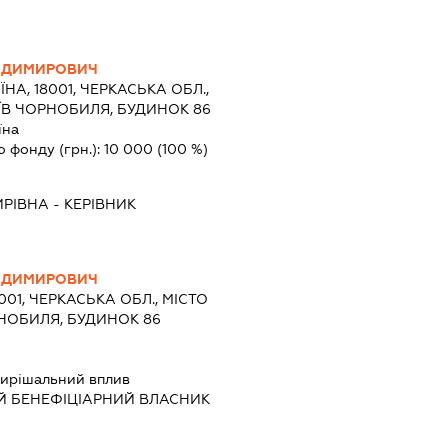
ОДИМИРОВИЧ
ЇНА, 18001, ЧЕРКАСЬКА ОБЛ.,
ОЇВ ЧОРНОБИЛЯ, БУДИНОК 86
їна
о фонду (грн.):
10 000
(100 %)
ИРІВНА
-
КЕРІВНИК
ОДИМИРОВИЧ
8001, ЧЕРКАСЬКА ОБЛ., МІСТО
РНОБИЛЯ, БУДИНОК 86
ирішальний вплив
Й БЕНЕФІЦІАРНИЙ ВЛАСНИК