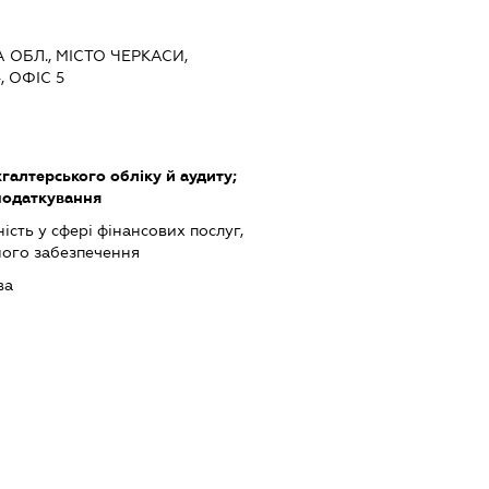
А ОБЛ., МІСТО ЧЕРКАСИ,
, ОФІС 5
хгалтерського обліку й аудиту;
податкування
ість у сфері фінансових послуг,
ного забезпечення
ва