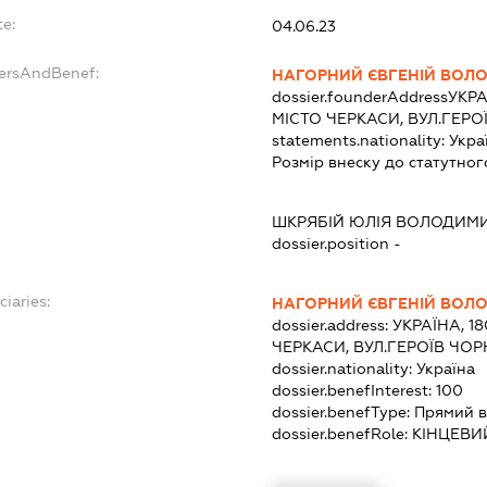
te:
04.06.23
dersAndBenef:
НАГОРНИЙ ЄВГЕНІЙ ВОЛ
dossier.founderAddress
УКРА
МІСТО ЧЕРКАСИ, ВУЛ.ГЕР
statements.nationality:
Укра
Розмір внеску до статутног
:
ШКРЯБІЙ ЮЛІЯ ВОЛОДИМ
dossier.position -
ciaries:
НАГОРНИЙ ЄВГЕНІЙ ВОЛ
dossier.address:
УКРАЇНА, 1
ЧЕРКАСИ, ВУЛ.ГЕРОЇВ ЧО
dossier.nationality:
Україна
dossier.benefInterest:
100
dossier.benefType:
Прямий в
dossier.benefRole:
КІНЦЕВИ