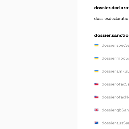
dossier.declarat
dossier.declarati
dossier.sancti
dossier.specS
dossier.rnboS
dossier.amkuB
dossier.ofacS
dossier.ofac
dossier.gbSan
dossier.ausSa