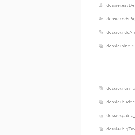
dossier.esvDe
dossier.ndsPa
dossier.ndsA
dossier.singl
dossier.non_p
dossier.budg
dossier.palne
dossier.bigT