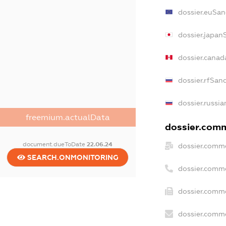
dossier.euSan
dossier.japan
dossier.cana
dossier.rfSan
dossier.russia
freemium.actualData
dossier.comm
document.dueToDate
22.06.24
dossier.comme
SEARCH.ONMONITORING
dossier.comm
dossier.comme
dossier.comme