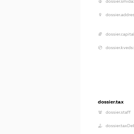
dossier.smida
dossier.addres
dossier.capital
dossier.kveds:
dossier.tax
dossier.staff
dossier.taxDe