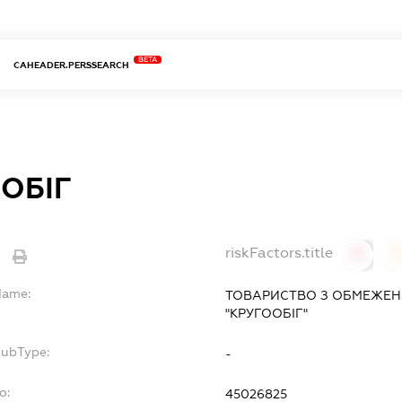
BETA
CAHEADER.PERSSEARCH
ОБІГ
riskFactors.title
0
Name:
ТОВАРИСТВО З ОБМЕЖЕН
"КРУГООБІГ"
SubType:
-
o:
45026825