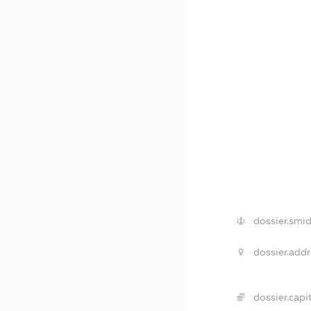
dossier.smid
dossier.addr
dossier.capit