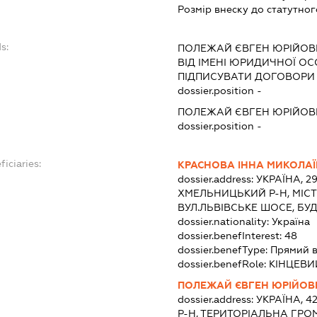
Розмір внеску до статутног
s:
ПОЛЕЖАЙ ЄВГЕН ЮРІЙОВ
ВІД ІМЕНІ ЮРИДИЧНОЇ ОС
ПІДПИСУВАТИ ДОГОВОРИ
dossier.position -
ПОЛЕЖАЙ ЄВГЕН ЮРІЙОВ
dossier.position -
ficiaries:
КРАСНОВА ІННА МИКОЛА
dossier.address:
УКРАЇНА, 2
ХМЕЛЬНИЦЬКИЙ Р-Н, МІС
ВУЛ.ЛЬВІВСЬКЕ ШОСЕ, БУД
dossier.nationality:
Україна
dossier.benefInterest:
48
dossier.benefType:
Прямий в
dossier.benefRole:
КІНЦЕВИ
ПОЛЕЖАЙ ЄВГЕН ЮРІЙОВ
dossier.address:
УКРАЇНА, 4
Р-Н, ТЕРИТОРІАЛЬНА ГРО