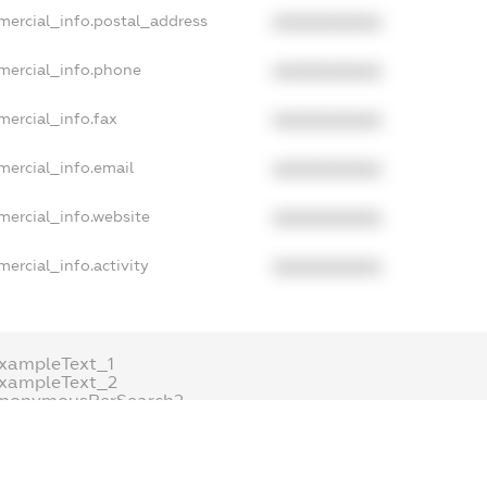
mercial_info.postal_address
XXXXXXXXXX
mercial_info.phone
XXXXXXXXXX
mercial_info.fax
XXXXXXXXXX
mercial_info.email
XXXXXXXXXX
mercial_info.website
XXXXXXXXXX
ercial_info.activity
XXXXXXXXXX
xampleText_1
exampleText_2
anonymousPerSearch2
.DETAILS
FREEMIUM.REGISTER