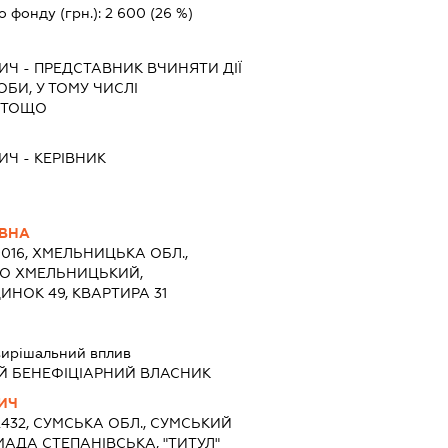
о фонду (грн.):
2 600
(26 %)
ИЧ
-
ПРЕДСТАВНИК
ВЧИНЯТИ ДІЇ
ОБИ, У ТОМУ ЧИСЛІ
 ТОЩО
ИЧ
-
КЕРІВНИК
ЇВНА
9016, ХМЕЛЬНИЦЬКА ОБЛ.,
ТО ХМЕЛЬНИЦЬКИЙ,
ИНОК 49, КВАРТИРА 31
ирішальний вплив
Й БЕНЕФІЦІАРНИЙ ВЛАСНИК
ИЧ
2432, СУМСЬКА ОБЛ., СУМСЬКИЙ
МАДА СТЕПАНІВСЬКА, "ТИТУЛ"