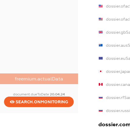
dossier.ofa
dossier.of
dossier.gbS
dossier.aus
dossier.euS
dossier.jap
freemium.actualData
dossier.can
document.dueToDate
20.04.24
dossier.rfSa
SEARCH.ONMONITORING
dossier.russ
dossier.com