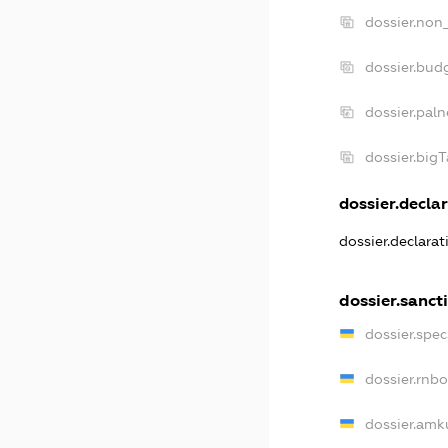
dossier.non
dossier.bud
dossier.pal
dossier.big
dossier.declar
dossier.declara
dossier.sanct
dossier.spe
dossier.rnb
dossier.amk