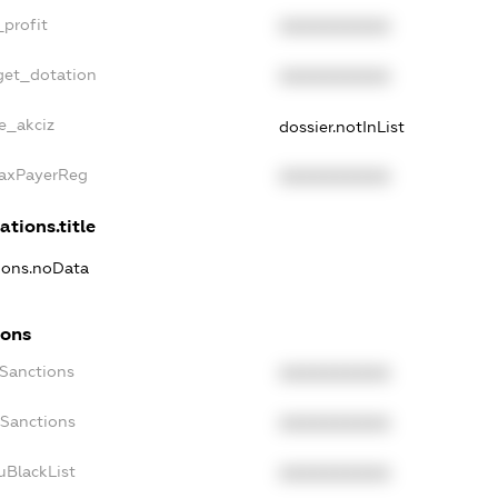
_profit
XXXXXXXXXX
get_dotation
XXXXXXXXXX
ne_akciz
dossier.notInList
TaxPayerReg
XXXXXXXXXX
ations.title
tions.noData
ions
cSanctions
XXXXXXXXXX
oSanctions
XXXXXXXXXX
uBlackList
XXXXXXXXXX