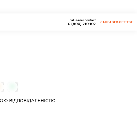
caHeader.contact
CAHEADER.GETTEST
0 (800) 210 102
0
0
ОЮ ВІДПОВІДАЛЬНІСТЮ