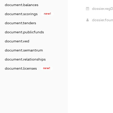
document.balances
dossier.regD
document.scorings
new!
dossier.fou
document.tenders
document.publicfunds
document.ved
document.semantrum
document.relationships
document.licenses
new!