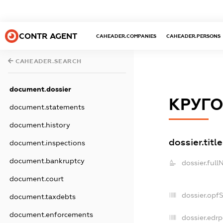
CONTR AGENT
CAHEADER.COMPANIES
CAHEADER.PERSONS
CAHEADER.SEARCH
document.dossier
КРУГО
document.statements
document.history
dossier.title
document.inspections
document.bankruptcy
dossier.full
document.court
dossier.opf
document.taxdebts
document.enforcements
dossier.edrp