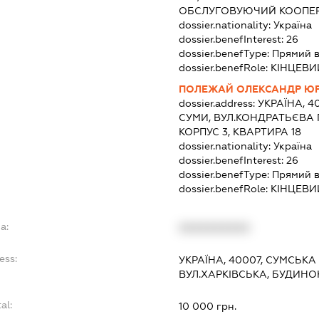
ОБСЛУГОВУЮЧИЙ КООПЕР
dossier.nationality:
Україна
dossier.benefInterest:
26
dossier.benefType:
Прямий в
dossier.benefRole:
КІНЦЕВИ
ПОЛЕЖАЙ ОЛЕКСАНДР Ю
dossier.address:
УКРАЇНА, 4
СУМИ, ВУЛ.КОНДРАТЬЄВА 
КОРПУС 3, КВАРТИРА 18
dossier.nationality:
Україна
dossier.benefInterest:
26
dossier.benefType:
Прямий в
dossier.benefRole:
КІНЦЕВИ
a:
XXXXXXXXXX
ess:
УКРАЇНА, 40007, СУМСЬКА 
ВУЛ.ХАРКІВСЬКА, БУДИНОК
al:
10 000 грн.