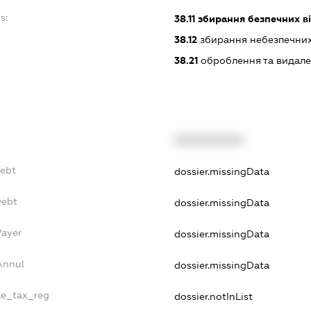
s:
38.11
збирання безпечних ві
38.12
збирання небезпечних
38.21
оброблення та видале
f
XXXXXXXXXX
Debt
dossier.missingData
Debt
dossier.missingData
Payer
dossier.missingData
Annul
dossier.missingData
gle_tax_reg
dossier.notInList