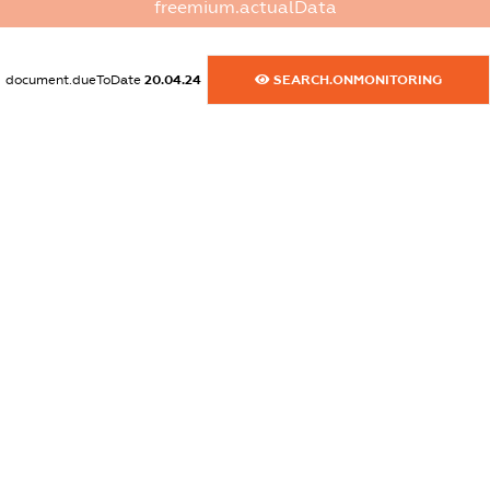
freemium.actualData
XXXXXXXXXX
dossier.commercial_info.activity
document.dueToDate
20.04.24
SEARCH.ONMONITORING
XXXXXXXXXX
freemium.exampleText_1
freemium.exampleText_2
freemium.anonymousPerSearch2
FREEMIUM.DETAILS
FREEMIUM.REGISTER