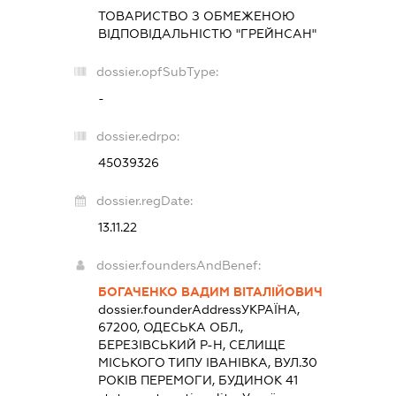
ТОВАРИСТВО З ОБМЕЖЕНОЮ
ВІДПОВІДАЛЬНІСТЮ "ГРЕЙНСАН"
dossier.opfSubType:
-
dossier.edrpo:
45039326
dossier.regDate:
13.11.22
dossier.foundersAndBenef:
БОГАЧЕНКО ВАДИМ ВІТАЛІЙОВИЧ
dossier.founderAddress
УКРАЇНА,
67200, ОДЕСЬКА ОБЛ.,
БЕРЕЗІВСЬКИЙ Р-Н, СЕЛИЩЕ
МІСЬКОГО ТИПУ ІВАНІВКА, ВУЛ.30
РОКІВ ПЕРЕМОГИ, БУДИНОК 41