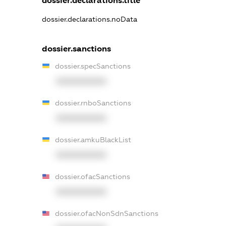
dossier.declarations.title
dossier.declarations.noData
dossier.sanctions
dossier.specSanctions
XXXXXXXXXX
dossier.rnboSanctions
XXXXXXXXXX
dossier.amkuBlackList
XXXXXXXXXX
dossier.ofacSanctions
XXXXXXXXXX
dossier.ofacNonSdnSanctions