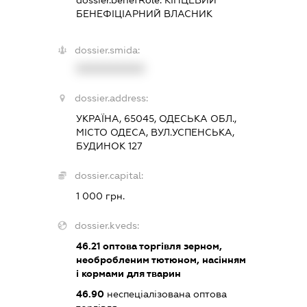
dossier.benefRole:
КІНЦЕВИЙ
БЕНЕФІЦІАРНИЙ ВЛАСНИК
dossier.smida:
XXXXXXXXXX
dossier.address:
УКРАЇНА, 65045, ОДЕСЬКА ОБЛ.,
МІСТО ОДЕСА, ВУЛ.УСПЕНСЬКА,
БУДИНОК 127
dossier.capital:
1 000 грн.
dossier.kveds:
46.21
оптова торгівля зерном,
необробленим тютюном, насінням
і кормами для тварин
46.90
неспеціалізована оптова