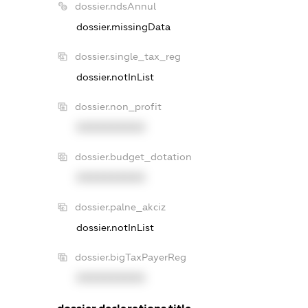
dossier.ndsAnnul
dossier.missingData
dossier.single_tax_reg
dossier.notInList
dossier.non_profit
XXXXXXXXXX
dossier.budget_dotation
XXXXXXXXXX
dossier.palne_akciz
dossier.notInList
dossier.bigTaxPayerReg
XXXXXXXXXX