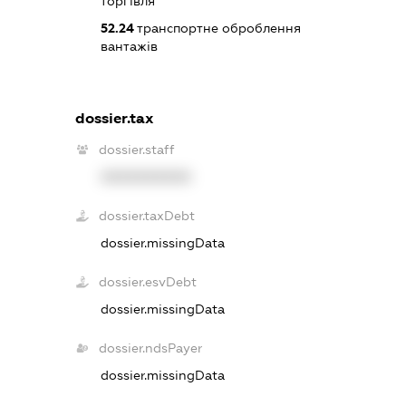
торгівля
52.24
транспортне оброблення
вантажів
dossier.tax
dossier.staff
XXXXXXXXXX
dossier.taxDebt
dossier.missingData
dossier.esvDebt
dossier.missingData
dossier.ndsPayer
dossier.missingData