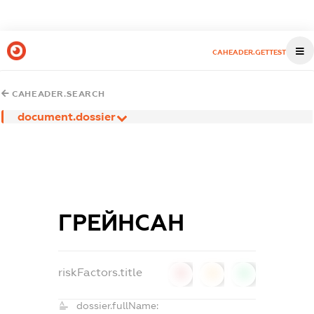
CAHEADER.GETTEST
CAHEADER.SEARCH
document.dossier
ГРЕЙНСАН
riskFactors.title
0
0
0
dossier.fullName: