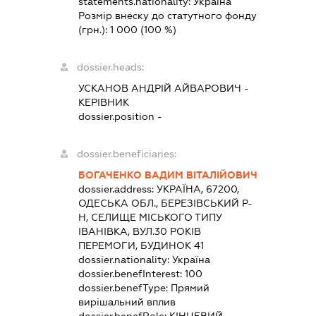
statements.nationality:
Україна
Розмір внеску до статутного фонду
(грн.):
1 000
(100 %)
dossier.heads:
УСКАНОВ АНДРІЙ АЙВАРОВИЧ
-
КЕРІВНИК
dossier.position -
dossier.beneficiaries:
БОГАЧЕНКО ВАДИМ ВІТАЛІЙОВИЧ
dossier.address:
УКРАЇНА, 67200,
ОДЕСЬКА ОБЛ., БЕРЕЗІВСЬКИЙ Р-
Н, СЕЛИЩЕ МІСЬКОГО ТИПУ
ІВАНІВКА, ВУЛ.30 РОКІВ
ПЕРЕМОГИ, БУДИНОК 41
dossier.nationality:
Україна
dossier.benefInterest:
100
dossier.benefType:
Прямий
вирішальний вплив