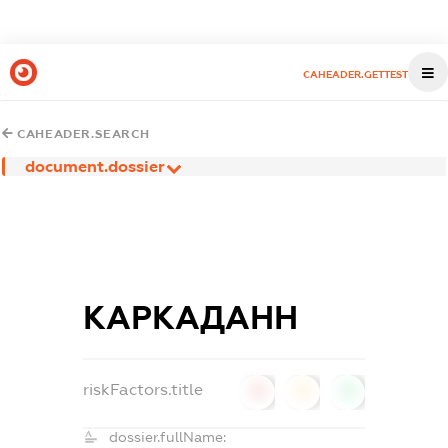
CAHEADER.GETTEST
CAHEADER.SEARCH
document.dossier
КАРКАДАНН
riskFactors.title
0
0
0
dossier.fullName: