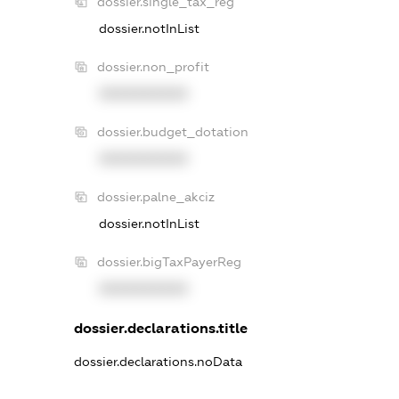
dossier.single_tax_reg
dossier.notInList
dossier.non_profit
XXXXXXXXXX
dossier.budget_dotation
XXXXXXXXXX
dossier.palne_akciz
dossier.notInList
dossier.bigTaxPayerReg
XXXXXXXXXX
dossier.declarations.title
dossier.declarations.noData