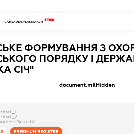
BETA
CAHEADER.PERSSEARCH
ЬКЕ ФОРМУВАННЯ З ОХО
ЬКОГО ПОРЯДКУ І ДЕРЖ
А СІЧ"
document.milHidden
eText_1
eText_2
ousPerSearch2
LS
FREEMIUM.REGISTER