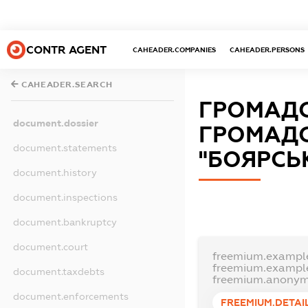
CONTR AGENT
CAHEADER.COMPANIES
CAHEADER.PERSONS
CAHEADER.SEARCH
ГРОМАДС
document.dossier
ГРОМАДС
document.statements
"БОЯРСЬК
document.history
document.inspections
document.bankruptcy
document.court
freemium.exampl
freemium.exampl
document.taxdebts
freemium.anonym
document.enforcements
FREEMIUM.DETAI