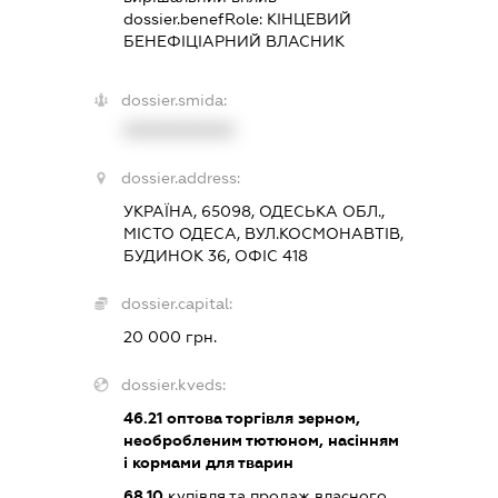
dossier.benefRole:
КІНЦЕВИЙ
БЕНЕФІЦІАРНИЙ ВЛАСНИК
dossier.smida:
XXXXXXXXXX
dossier.address:
УКРАЇНА, 65098, ОДЕСЬКА ОБЛ.,
МІСТО ОДЕСА, ВУЛ.КОСМОНАВТІВ,
БУДИНОК 36, ОФІС 418
dossier.capital:
20 000 грн.
dossier.kveds:
46.21
оптова торгівля зерном,
необробленим тютюном, насінням
і кормами для тварин
68.10
купівля та продаж власного