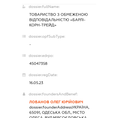
dossier.fullName:
ТОВАРИСТВО З ОБМЕЖЕНОЮ
ВІДПОВІДАЛЬНІСТЮ «БАРЛІ-
КОРН-ТРЕЙД»
dossier.opfSubType:
-
dossier.edrpo:
45047358
dossier.regDate:
16.05.23
dossier.foundersAndBenef:
ЛОБАНОВ ОЛЕГ ЮРІЙОВИЧ
dossier.founderAddress
УКРАЇНА,
65091, ОДЕСЬКА ОБЛ., МІСТО
ОДЕСА, ВУЛ.М'ЯСОЄДОВСЬКА,