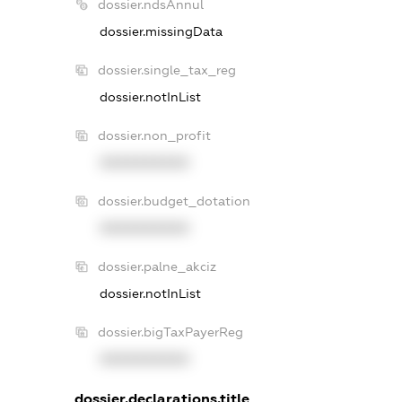
dossier.ndsAnnul
dossier.missingData
dossier.single_tax_reg
dossier.notInList
dossier.non_profit
XXXXXXXXXX
dossier.budget_dotation
XXXXXXXXXX
dossier.palne_akciz
dossier.notInList
dossier.bigTaxPayerReg
XXXXXXXXXX
dossier.declarations.title