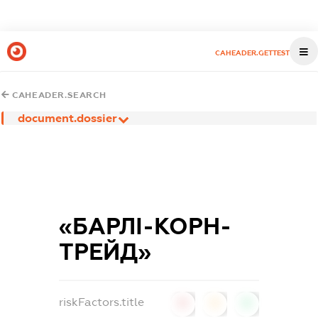
CAHEADER.GETTEST
CAHEADER.SEARCH
document.dossier
«БАРЛІ-КОРН-
ТРЕЙД»
riskFactors.title
0
0
0