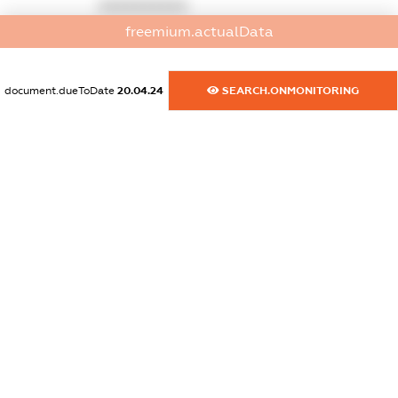
XXXXXXXXXX
freemium.actualData
dossier.commercial_info.activity
XXXXXXXXXX
document.dueToDate
20.04.24
SEARCH.ONMONITORING
freemium.exampleText_1
freemium.exampleText_2
freemium.anonymousPerSearch2
FREEMIUM.DETAILS
FREEMIUM.REGISTER