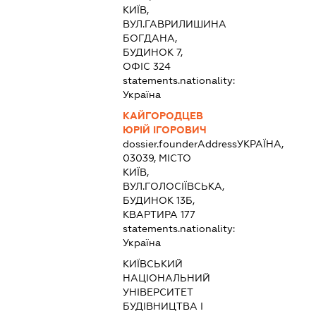
КИЇВ,
ВУЛ.ГАВРИЛИШИНА
БОГДАНА,
БУДИНОК 7,
ОФІС 324
statements.nationality:
Україна
КАЙГОРОДЦЕВ
ЮРІЙ ІГОРОВИЧ
dossier.founderAddress
УКРАЇНА,
03039, МІСТО
КИЇВ,
ВУЛ.ГОЛОСІЇВСЬКА,
БУДИНОК 13Б,
КВАРТИРА 177
statements.nationality:
Україна
КИЇВСЬКИЙ
НАЦІОНАЛЬНИЙ
УНІВЕРСИТЕТ
БУДІВНИЦТВА І