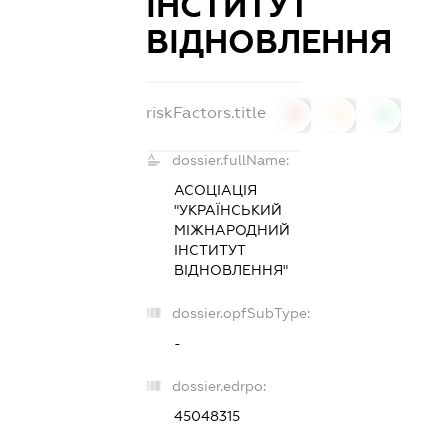
ІНСТИТУТ
ВІДНОВЛЕННЯ
riskFactors.title
0
0
0
dossier.fullName:
АСОЦІАЦІЯ
"УКРАЇНСЬКИЙ
МІЖНАРОДНИЙ
ІНСТИТУТ
ВІДНОВЛЕННЯ"
dossier.opfSubType:
-
dossier.edrpo:
45048315