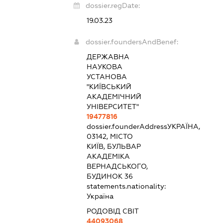
dossier.regDate:
19.03.23
dossier.foundersAndBenef:
ДЕРЖАВНА
НАУКОВА
УСТАНОВА
"КИЇВСЬКИЙ
АКАДЕМІЧНИЙ
УНІВЕРСИТЕТ"
19477816
dossier.founderAddress
УКРАЇНА,
03142, МІСТО
КИЇВ, БУЛЬВАР
АКАДЕМІКА
ВЕРНАДСЬКОГО,
БУДИНОК 36
statements.nationality:
Україна
РОДОВІД СВІТ
44093068