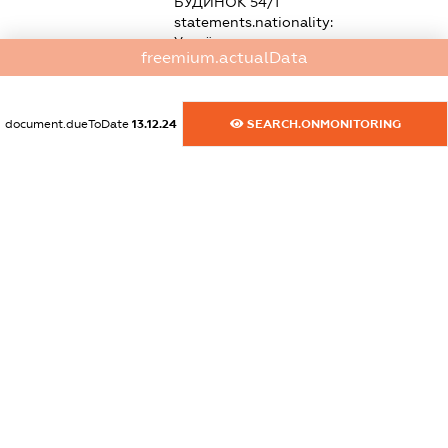
БУДИНОК 54/1
statements.nationality:
Україна
freemium.actualData
НАЦІОНАЛЬНА
АСОЦІАЦІЯ
НАУКОВИХ,
document.dueToDate
13.12.24
SEARCH.ONMONITORING
ТЕХНОЛОГІЧНИХ
ПАРКІВ ТА
ІНШИХ
ІННОВАЦІЙНИХ
ОРГАНІЗАЦІЙ
УКРАЇНИ
39945553
dossier.founderAddress
УКРАЇНА,
01010, МІСТО
КИЇВ,
ВУЛ.ЛЕВАНДОВСЬКА,
БУДИНОК 5,
ОФІС 3
statements.nationality:
Україна
ЮЕЙ