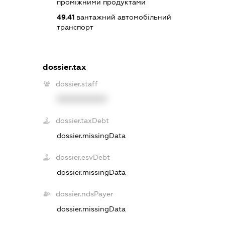
проміжними продуктами
49.41
вантажний автомобільний
транспорт
dossier.tax
dossier.staff
XXXXXXXXXX
dossier.taxDebt
dossier.missingData
dossier.esvDebt
dossier.missingData
dossier.ndsPayer
dossier.missingData