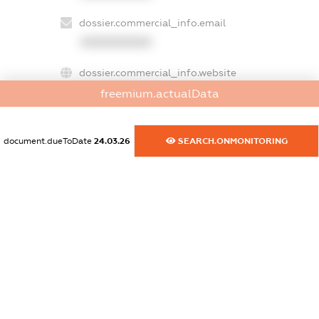
dossier.commercial_info.email
XXXXXXXXXX
dossier.commercial_info.website
XXXXXXXXXX
freemium.actualData
dossier.commercial_info.activity
XXXXXXXXXX
document.dueToDate
24.03.26
SEARCH.ONMONITORING
freemium.exampleText_1
freemium.exampleText_2
freemium.anonymousPerSearch2
FREEMIUM.DETAILS
FREEMIUM.REGISTER