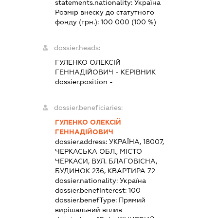
statements.nationality:
Україна
Розмір внеску до статутного
фонду (грн.):
100 000
(100 %)
dossier.heads:
ГУЛЕНКО ОЛЕКСІЙ
ГЕННАДІЙОВИЧ
-
КЕРІВНИК
dossier.position -
dossier.beneficiaries:
ГУЛЕНКО ОЛЕКСІЙ
ГЕННАДІЙОВИЧ
dossier.address:
УКРАЇНА, 18007,
ЧЕРКАСЬКА ОБЛ., МІСТО
ЧЕРКАСИ, ВУЛ. БЛАГОВІСНА,
БУДИНОК 236, КВАРТИРА 72
dossier.nationality:
Україна
dossier.benefInterest:
100
dossier.benefType:
Прямий
вирішальний вплив