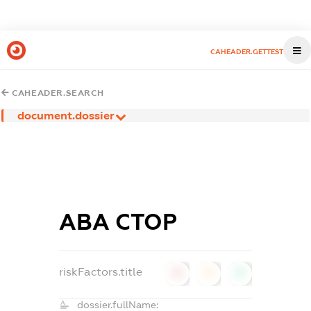
CAHEADER.GETTEST
CAHEADER.SEARCH
document.dossier
АВА СТОР
riskFactors.title
0
0
0
dossier.fullName: