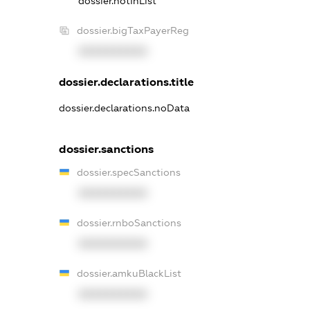
dossier.notInList
dossier.bigTaxPayerReg
XXXXXXXXXX
dossier.declarations.title
dossier.declarations.noData
dossier.sanctions
dossier.specSanctions
XXXXXXXXXX
dossier.rnboSanctions
XXXXXXXXXX
dossier.amkuBlackList
XXXXXXXXXX