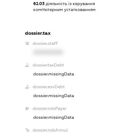
62.03
діяльність із керування
комп'ютерним устаткованням
dossier.tax
dossier.staff
XXXXXXXXXX
dossier.taxDebt
dossier.missingData
dossier.esvDebt
dossier.missingData
dossier.ndsPayer
dossier.missingData
dossier.ndsAnnul