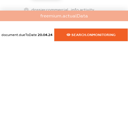
dossier.commercial_info.activity
freemium.actualData
XXXXXXXXXX
document.dueToDate
20.04.24
SEARCH.ONMONITORING
freemium.exampleText_1
freemium.exampleText_2
freemium.anonymousPerSearch2
FREEMIUM.DETAILS
FREEMIUM.REGISTER