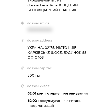
вирішальний вплив
dossier.benefRole:
КІНЦЕВИЙ
БЕНЕФІЦІАРНИЙ ВЛАСНИК
dossier.smida:
XXXXXXXXXX
dossier.address:
УКРАЇНА, 02175, МІСТО КИЇВ,
ХАРКІВСЬКЕ ШОСЕ, БУДИНОК 58,
ОФІС 103
dossier.capital:
500 грн.
dossier.kveds:
62.01
комп'ютерне програмування
62.02
консультування з питань
інформатизації