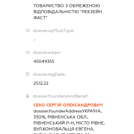
ТОВАРИСТВО З ОБМЕЖЕНОЮ
ВІДПОВІДАЛЬНІСТЮ "ЛЕКЗЕЙН
ФАСТ"
dossier.opfSubType:
-
dossier.edrpo:
45049355
dossier.regDate:
25.12.22
dossier.foundersAndBenef:
СЕКО СЕРГІЙ ОЛЕКСАНДРОВИЧ
dossier.founderAddress
УКРАЇНА,
33016, РІВНЕНСЬКА ОБЛ.,
РІВНЕНСЬКИЙ Р-Н, МІСТО РІВНЕ,
ВУЛ.КОНОВАЛЬЦЯ ЄВГЕНА,