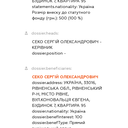
БУДИНОК 7, КВАРТИРА 95
statements.nationality:
Україна
Розмір внеску до статутного
фонду (грн.):
500
(100 %)
dossier.heads:
СЕКО СЕРГІЙ ОЛЕКСАНДРОВИЧ
-
КЕРІВНИК
dossier.position -
dossier.beneficiaries:
СЕКО СЕРГІЙ ОЛЕКСАНДРОВИЧ
dossier.address:
УКРАЇНА, 33016,
РІВНЕНСЬКА ОБЛ., РІВНЕНСЬКИЙ
Р-Н, МІСТО РІВНЕ,
ВУЛ.КОНОВАЛЬЦЯ ЄВГЕНА,
БУДИНОК 7, КВАРТИРА 95
dossier.nationality:
Україна
dossier.benefInterest:
100
dossier.benefType:
Прямий