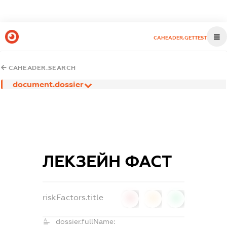
CAHEADER.GETTEST
CAHEADER.SEARCH
document.dossier
ЛЕКЗЕЙН ФАСТ
riskFactors.title
0
0
0
dossier.fullName: