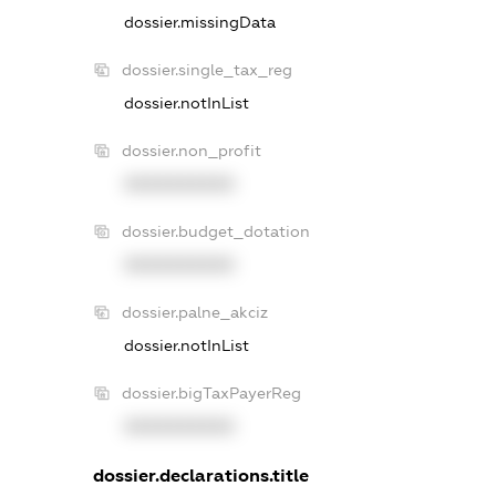
dossier.missingData
dossier.single_tax_reg
dossier.notInList
dossier.non_profit
XXXXXXXXXX
dossier.budget_dotation
XXXXXXXXXX
dossier.palne_akciz
dossier.notInList
dossier.bigTaxPayerReg
XXXXXXXXXX
dossier.declarations.title