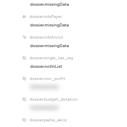
dossier.missingData
dossier.ndsPayer
dossier.missingData
dossier.ndsAnnul
dossier.missingData
dossier.single_tax_reg
dossier.notInList
dossier.non_profit
XXXXXXXXXX
dossier.budget_dotation
XXXXXXXXXX
dossier.palne_akciz