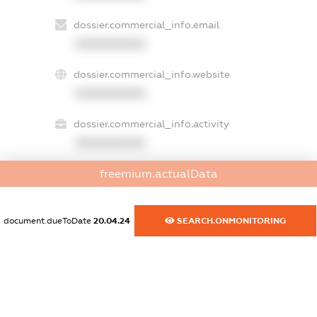
dossier.commercial_info.email
XXXXXXXXXX
dossier.commercial_info.website
XXXXXXXXXX
dossier.commercial_info.activity
XXXXXXXXXX
freemium.actualData
freemium.exampleText_1
freemium.exampleText_2
document.dueToDate
20.04.24
SEARCH.ONMONITORING
freemium.anonymousPerSearch2
FREEMIUM.DETAILS
FREEMIUM.REGISTER