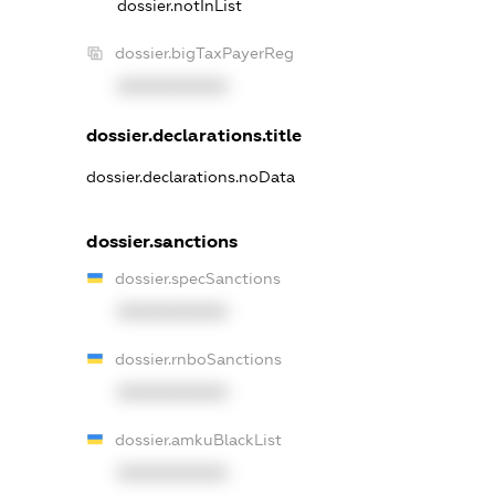
dossier.notInList
dossier.bigTaxPayerReg
XXXXXXXXXX
dossier.declarations.title
dossier.declarations.noData
dossier.sanctions
dossier.specSanctions
XXXXXXXXXX
dossier.rnboSanctions
XXXXXXXXXX
dossier.amkuBlackList
XXXXXXXXXX