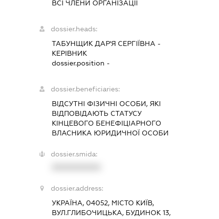
ВСІ ЧЛЕНИ ОРГАНІЗАЦІЇ
dossier.heads:
ТАБУНЩИК ДАР'Я СЕРГІЇВНА
-
КЕРІВНИК
dossier.position -
dossier.beneficiaries:
ВІДСУТНІ ФІЗИЧНІ ОСОБИ, ЯКІ
ВІДПОВІДАЮТЬ СТАТУСУ
КІНЦЕВОГО БЕНЕФІЦІАРНОГО
ВЛАСНИКА ЮРИДИЧНОЇ ОСОБИ
dossier.smida:
XXXXXXXXXX
dossier.address:
УКРАЇНА, 04052, МІСТО КИЇВ,
ВУЛ.ГЛИБОЧИЦЬКА, БУДИНОК 13,