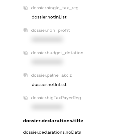
dossier.single_tax_reg
dossier.notInList
dossier.non_profit
XXXXXXXXXX
dossier.budget_dotation
XXXXXXXXXX
dossier.palne_akciz
dossier.notInList
dossier.bigTaxPayerReg
XXXXXXXXXX
dossier.declarations.title
dossier.declarations.noData