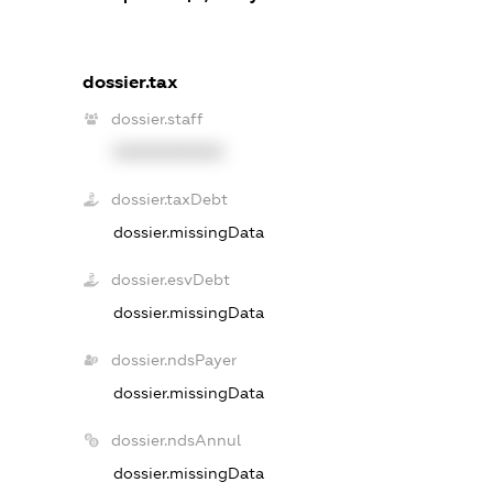
dossier.tax
dossier.staff
XXXXXXXXXX
dossier.taxDebt
dossier.missingData
dossier.esvDebt
dossier.missingData
dossier.ndsPayer
dossier.missingData
dossier.ndsAnnul
dossier.missingData