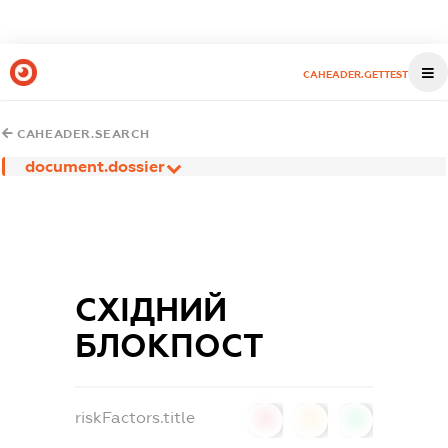
CAHEADER.GETTEST
CAHEADER.SEARCH
document.dossier
СХІДНИЙ
БЛОКПОСТ
riskFactors.title
0
0
0