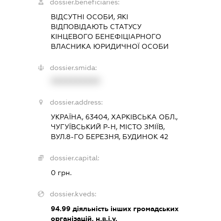
dossier.beneficiaries:
ВІДСУТНІ ОСОБИ, ЯКІ
ВІДПОВІДАЮТЬ СТАТУСУ
КІНЦЕВОГО БЕНЕФІЦІАРНОГО
ВЛАСНИКА ЮРИДИЧНОЇ ОСОБИ
dossier.smida:
XXXXXXXXXX
dossier.address:
УКРАЇНА, 63404, ХАРКІВСЬКА ОБЛ.,
ЧУГУЇВСЬКИЙ Р-Н, МІСТО ЗМІЇВ,
ВУЛ.8-ГО БЕРЕЗНЯ, БУДИНОК 42
dossier.capital:
0 грн.
dossier.kveds:
94.99
діяльність інших громадських
організацій, н.в.і.у.