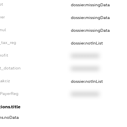
bt
dossier.missingData
yer
dossier.missingData
nul
dossier.missingData
e_tax_reg
dossier.notInList
rofit
XXXXXXXXXX
t_dotation
XXXXXXXXXX
_akciz
dossier.notInList
xPayerReg
XXXXXXXXXX
ions.title
ons.noData