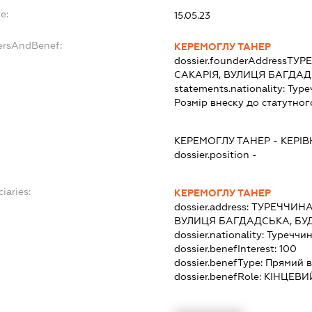
e:
15.05.23
ersAndBenef:
КЕРЕМОГЛУ ТАНЕР
dossier.founderAddress
ТУР
САКАРІЯ, ВУЛИЦЯ БАГДАД
statements.nationality:
Туре
Розмір внеску до статутног
КЕРЕМОГЛУ ТАНЕР
-
КЕРІВ
dossier.position -
iaries:
КЕРЕМОГЛУ ТАНЕР
dossier.address:
ТУРЕЧЧИНА
ВУЛИЦЯ БАГДАДСЬКА, БУ
dossier.nationality:
Туреччи
dossier.benefInterest:
100
dossier.benefType:
Прямий в
dossier.benefRole:
КІНЦЕВИ