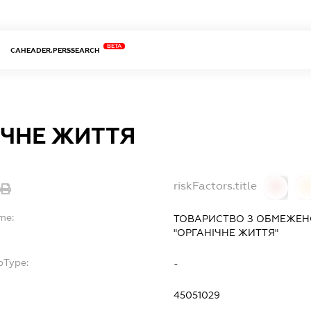
BETA
CAHEADER.PERSSEARCH
ІЧНЕ ЖИТТЯ
riskFactors.title
0
me:
ТОВАРИСТВО З ОБМЕЖЕН
"ОРГАНІЧНЕ ЖИТТЯ"
bType:
-
45051029