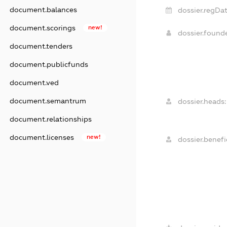
document.balances
dossier.regDat
document.scorings
new!
dossier.found
document.tenders
document.publicfunds
document.ved
document.semantrum
dossier.heads:
document.relationships
document.licenses
new!
dossier.benefic