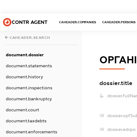
CONTR AGENT
CAHEADER.COMPANIES
CAHEADER.PERSONS
CAHEADER.SEARCH
document.dossier
ОРГАН
document.statements
document.history
dossier.title
document.inspections
dossier.fullNa
document.bankruptcy
document.court
dossier.opfSu
document.taxdebts
dossier.edrpo:
document.enforcements