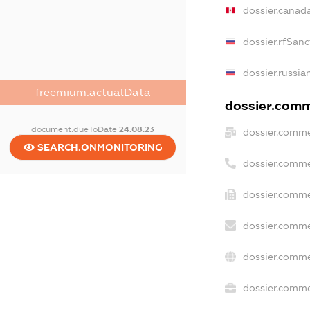
dossier.canad
dossier.rfSanc
dossier.russia
freemium.actualData
dossier.comme
document.dueToDate
24.08.23
dossier.comme
SEARCH.ONMONITORING
dossier.comme
dossier.comme
dossier.comme
dossier.comme
dossier.commer