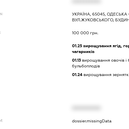
XXXXXXXXXX
s:
УКРАЇНА, 65045, ОДЕСЬКА 
ВУЛ.ЖУКОВСЬКОГО, БУДИН
:
100 000 грн.
01.25
вирощування ягід, гор
чагарників
01.13
вирощування овочів і 
бульбоплодів
01.24
вирощування зернятко
XXXXXXXXXX
bt
dossier.missingData