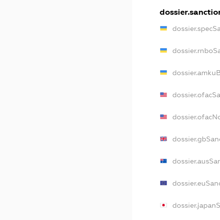
dossier.sanctio
dossier.specS
dossier.rnboS
dossier.amkuB
dossier.ofacS
dossier.ofac
dossier.gbSan
dossier.ausSa
dossier.euSan
dossier.japan