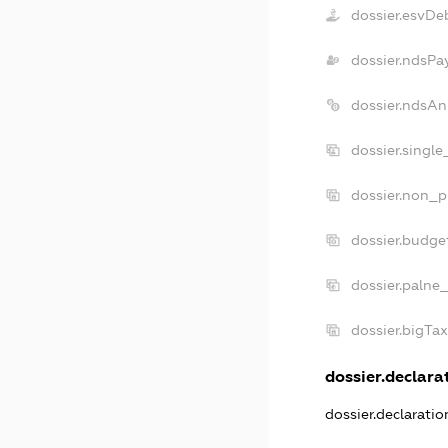
dossier.esvDe
dossier.ndsPa
dossier.ndsAn
dossier.singl
dossier.non_p
dossier.budge
dossier.palne
dossier.bigTa
dossier.declarat
dossier.declarati