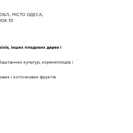
ОБЛ., МІСТО ОДЕСА,
ОК 33
іхів, інших плодових дерев і
баштанних культур, коренеплодів і
вих і кісточкових фруктів