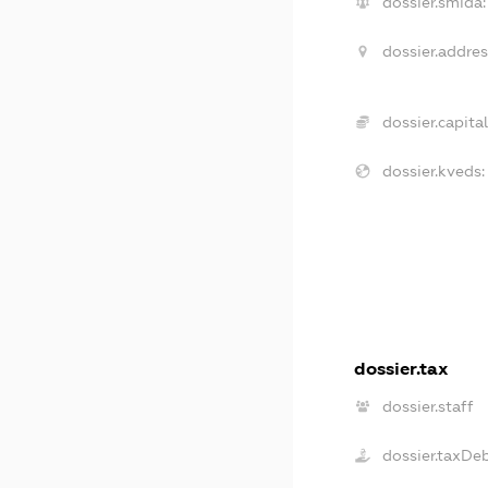
dossier.smida:
dossier.addres
dossier.capital
dossier.kveds:
dossier.tax
dossier.staff
dossier.taxDe