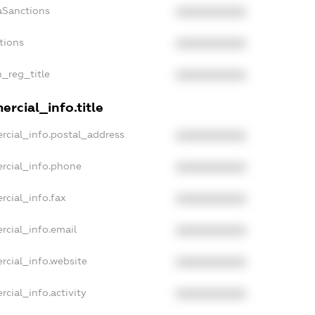
aSanctions
XXXXXXXXXX
tions
XXXXXXXXXX
n_reg_title
XXXXXXXXXX
rcial_info.title
rcial_info.postal_address
XXXXXXXXXX
rcial_info.phone
XXXXXXXXXX
rcial_info.fax
XXXXXXXXXX
rcial_info.email
XXXXXXXXXX
rcial_info.website
XXXXXXXXXX
cial_info.activity
XXXXXXXXXX