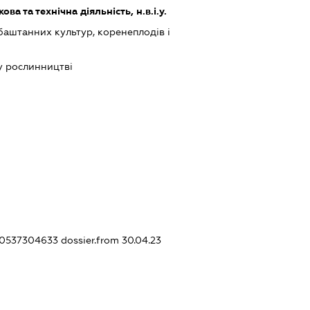
ва та технічна діяльність, н.в.і.у.
баштанних культур, коренеплодів і
у рослинництві
450537304633
dossier.from 30.04.23