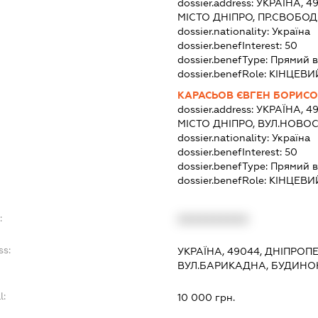
dossier.address:
УКРАЇНА, 4
МІСТО ДНІПРО, ПР.СВОБОД
dossier.nationality:
Україна
dossier.benefInterest:
50
dossier.benefType:
Прямий в
dossier.benefRole:
КІНЦЕВИ
КАРАСЬОВ ЄВГЕН БОРИС
dossier.address:
УКРАЇНА, 4
МІСТО ДНІПРО, ВУЛ.НОВОС
dossier.nationality:
Україна
dossier.benefInterest:
50
dossier.benefType:
Прямий в
dossier.benefRole:
КІНЦЕВИ
:
XXXXXXXXXX
ss:
УКРАЇНА, 49044, ДНІПРОП
ВУЛ.БАРИКАДНА, БУДИНОК
l:
10 000 грн.