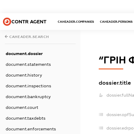
CONTR AGENT
CAHEADER.COMPANIES
CAHEADER.PERSONS
CAHEADER.SEARCH
document.dossier
“ГРІН
document.statements
document.history
dossier.title
document.inspections
dossier.fullN
document.bankruptcy
document.court
dossier.opfS
document.taxdebts
dossier.edrpo
document.enforcements