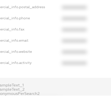
ercial_info.postal_address
XXXXXXXXXX
ercial_info.phone
XXXXXXXXXX
ercial_info.fax
XXXXXXXXXX
ercial_info.email
XXXXXXXXXX
ercial_info.website
XXXXXXXXXX
rcial_info.activity
XXXXXXXXXX
ampleText_1
xampleText_2
nonymousPerSearch2
DETAILS
FREEMIUM.REGISTER