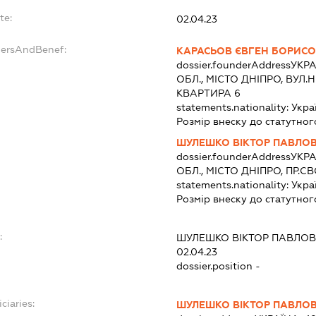
te:
02.04.23
dersAndBenef:
КАРАСЬОВ ЄВГЕН БОРИС
dossier.founderAddress
УКРА
ОБЛ., МІСТО ДНІПРО, ВУЛ
КВАРТИРА 6
statements.nationality:
Укра
Розмір внеску до статутног
ШУЛЕШКО ВІКТОР ПАВЛО
dossier.founderAddress
УКРА
ОБЛ., МІСТО ДНІПРО, ПР.
statements.nationality:
Укра
Розмір внеску до статутног
:
ШУЛЕШКО ВІКТОР ПАВЛО
02.04.23
dossier.position -
ciaries:
ШУЛЕШКО ВІКТОР ПАВЛО