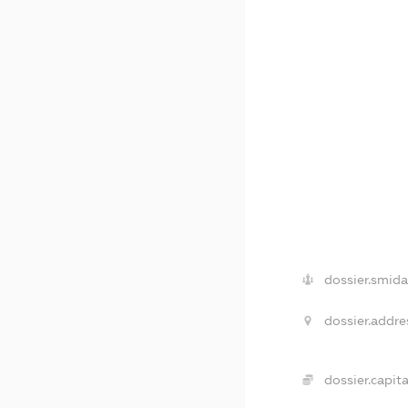
dossier.smida
dossier.addre
dossier.capita