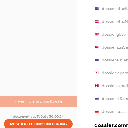
dossier.ofac
dossier.ofac
dossier.gbSa
dossier.ausS
dossier.euSa
dossier.japa
dossier.cana
dossier.rfSan
freemium.actualData
dossier.russi
document.dueToDate
30.09.24
SEARCH.ONMONITORING
dossier.comm