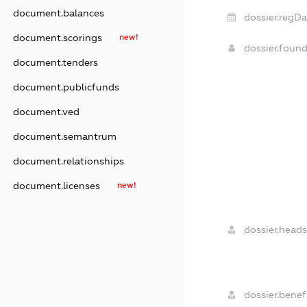
document.balances
dossier.regDa
document.scorings
new!
dossier.foun
document.tenders
document.publicfunds
document.ved
document.semantrum
document.relationships
document.licenses
new!
dossier.heads
dossier.benefi