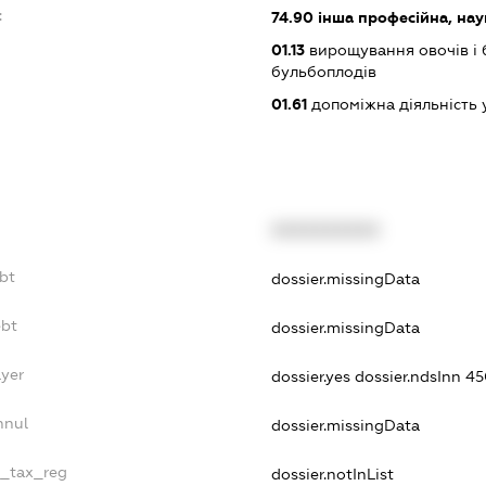
:
74.90
інша професійна, науко
01.13
вирощування овочів і 
бульбоплодів
01.61
допоміжна діяльність 
XXXXXXXXXX
ebt
dossier.missingData
ebt
dossier.missingData
ayer
dossier.yes
dossier.ndsInn 
nnul
dossier.missingData
e_tax_reg
dossier.notInList