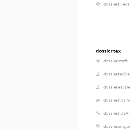
dossier.kveds
dossier.tax
dossier.staff
dossier.taxD
dossier.esvD
dossier.ndsP
dossier.ndsA
dossier.singl