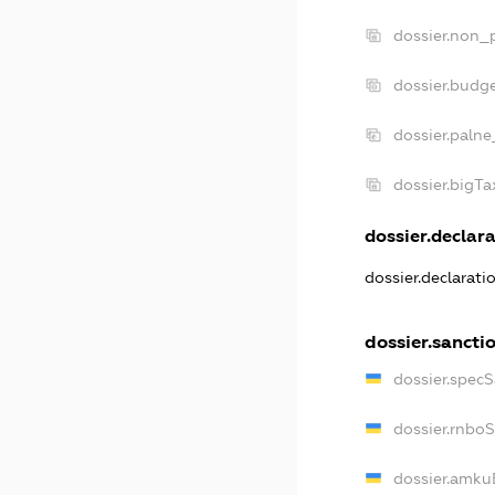
dossier.non_p
dossier.budg
dossier.palne
dossier.bigT
dossier.declara
dossier.declarat
dossier.sancti
dossier.spec
dossier.rnbo
dossier.amku