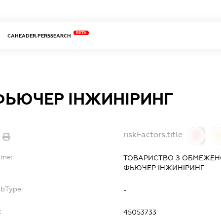
BETA
CAHEADER.PERSSEARCH
 ФЬЮЧЕР ІНЖИНІРИНГ
riskFactors.title
0
ame:
ТОВАРИСТВО З ОБМЕЖЕНО
ФЬЮЧЕР ІНЖИНІРИНГ
ubType:
-
:
45053733