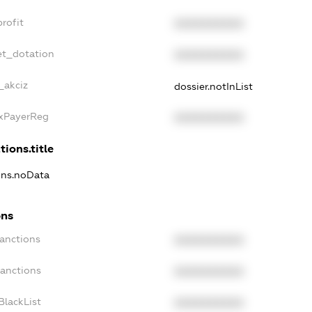
rofit
XXXXXXXXXX
et_dotation
XXXXXXXXXX
_akciz
dossier.notInList
axPayerReg
XXXXXXXXXX
tions.title
ions.noData
ons
Sanctions
XXXXXXXXXX
Sanctions
XXXXXXXXXX
BlackList
XXXXXXXXXX