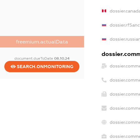
dossier.canad
dossier.rfSanc
dossier.russia
freemium.actualData
dossier.comme
document.dueToDate
08.10.24
dossier.comme
SEARCH.ONMONITORING
dossier.comme
dossier.comme
dossier.comme
dossier.comme
dossier.commer