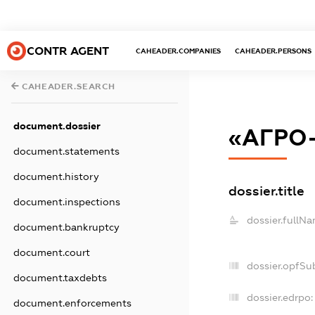
CONTR AGENT
CAHEADER.COMPANIES
CAHEADER.PERSONS
CAHEADER.SEARCH
document.dossier
«АГРО-
document.statements
document.history
dossier.title
document.inspections
dossier.fullNa
document.bankruptcy
document.court
dossier.opfSu
document.taxdebts
dossier.edrpo:
document.enforcements