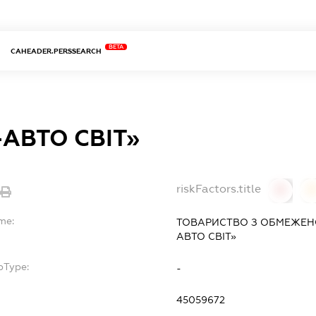
BETA
CAHEADER.PERSSEARCH
АВТО СВІТ»
riskFactors.title
0
me:
ТОВАРИСТВО З ОБМЕЖЕН
АВТО СВІТ»
bType:
-
45059672