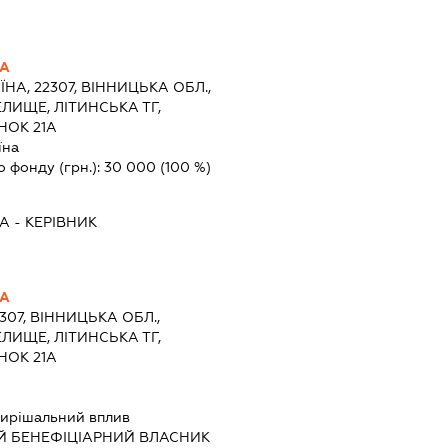
НА
ЇНА, 22307, ВІННИЦЬКА ОБЛ.,
ЛИЩЕ, ЛІТИНСЬКА ТГ,
НОК 21А
їна
о фонду (грн.):
30 000
(100 %)
НА
-
КЕРІВНИК
НА
2307, ВІННИЦЬКА ОБЛ.,
ЛИЩЕ, ЛІТИНСЬКА ТГ,
НОК 21А
ирішальний вплив
Й БЕНЕФІЦІАРНИЙ ВЛАСНИК