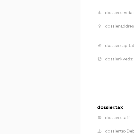
dossier.smida:
dossier.addres
dossier.capital
dossier.kveds:
dossier.tax
dossier.staff
dossier.taxDe