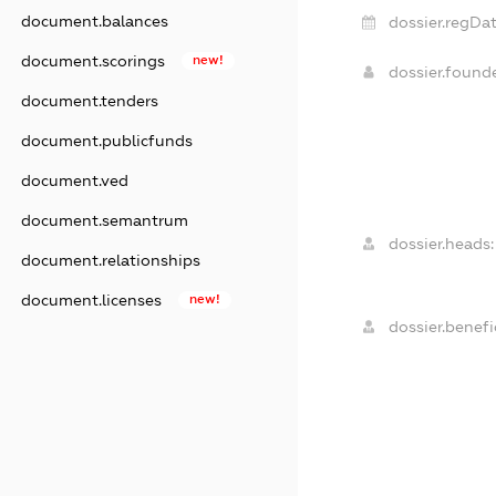
document.balances
dossier.regDat
document.scorings
new!
dossier.found
document.tenders
document.publicfunds
document.ved
document.semantrum
dossier.heads:
document.relationships
document.licenses
new!
dossier.benefic