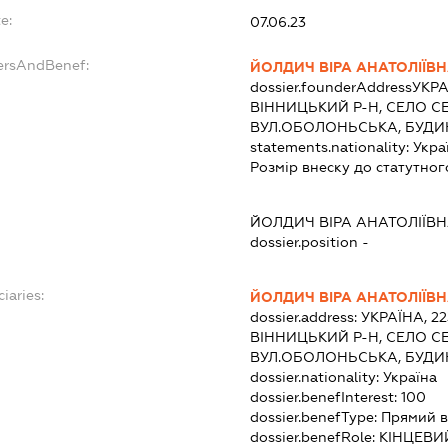
e:
07.06.23
ersAndBenef:
ЙОЛДИЧ ВІРА АНАТОЛІЇВ
dossier.founderAddress
УКРА
ВІННИЦЬКИЙ Р-Н, СЕЛО СЕ
ВУЛ.ОБОЛОНЬСЬКА, БУДИ
statements.nationality:
Укра
Розмір внеску до статутног
ЙОЛДИЧ ВІРА АНАТОЛІЇВ
dossier.position -
iaries:
ЙОЛДИЧ ВІРА АНАТОЛІЇВ
dossier.address:
УКРАЇНА, 2
ВІННИЦЬКИЙ Р-Н, СЕЛО СЕ
ВУЛ.ОБОЛОНЬСЬКА, БУДИ
dossier.nationality:
Україна
dossier.benefInterest:
100
dossier.benefType:
Прямий в
dossier.benefRole:
КІНЦЕВИ