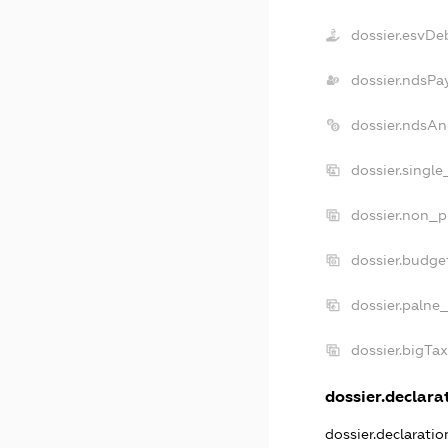
dossier.esvDe
dossier.ndsPa
dossier.ndsAn
dossier.singl
dossier.non_p
dossier.budge
dossier.palne
dossier.bigTa
dossier.declarat
dossier.declarati