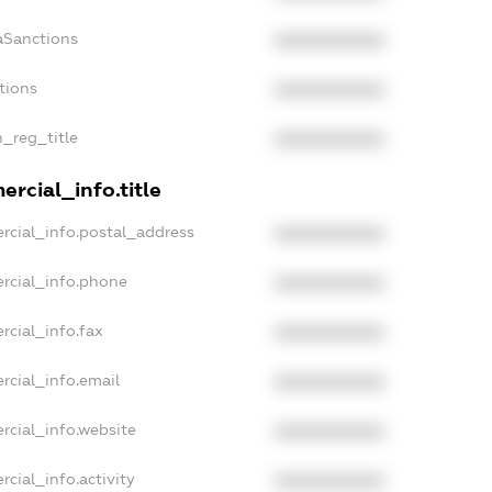
aSanctions
XXXXXXXXXX
tions
XXXXXXXXXX
n_reg_title
XXXXXXXXXX
rcial_info.title
rcial_info.postal_address
XXXXXXXXXX
rcial_info.phone
XXXXXXXXXX
rcial_info.fax
XXXXXXXXXX
rcial_info.email
XXXXXXXXXX
rcial_info.website
XXXXXXXXXX
cial_info.activity
XXXXXXXXXX