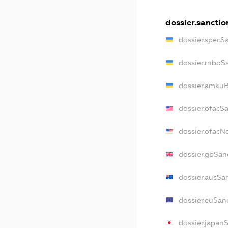
dossier.sanctio
dossier.specS
dossier.rnboS
dossier.amkuB
dossier.ofacS
dossier.ofac
dossier.gbSan
dossier.ausSa
dossier.euSan
dossier.japan