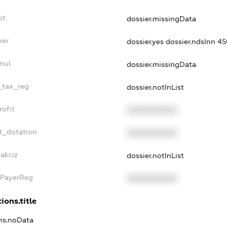
bt
dossier.missingData
yer
dossier.yes
dossier.ndsInn 4
nul
dossier.missingData
e_tax_reg
dossier.notInList
rofit
XXXXXXXXXX
t_dotation
XXXXXXXXXX
_akciz
dossier.notInList
xPayerReg
XXXXXXXXXX
ions.title
ons.noData