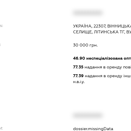
XXXXXXXXXX
s:
УКРАЇНА, 22307, ВІННИЦЬК
СЕЛИЩЕ, ЛІТИНСЬКА ТГ, 
:
30 000 грн.
46.90
неспеціалізована опт
77.35
надання в оренду пові
77.39
надання в оренду інши
н.в.і.у.
XXXXXXXXXX
bt
dossier.missingData