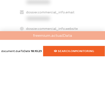
XXXXXXXXXX
dossier.commercial_info.email
XXXXXXXXXX
dossier.commercial_info.website
XXXXXXXXXX
freemium.actualData
dossier.commercial_info.activity
document.dueToDate
18.10.23
SEARCH.ONMONITORING
XXXXXXXXXX
freemium.exampleText_1
freemium.exampleText_2
freemium.anonymousPerSearch2
FREEMIUM.DETAILS
FREEMIUM.REGISTER