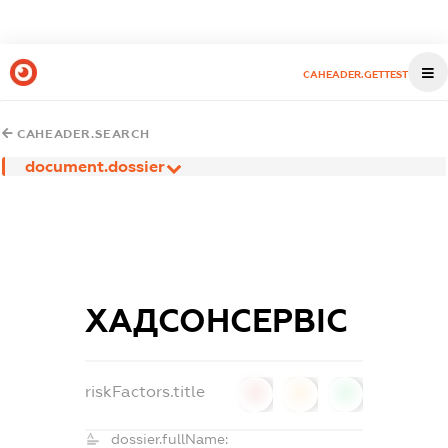
CAHEADER.GETTEST
CAHEADER.SEARCH
document.dossier
ХАДСОНСЕРВІС
riskFactors.title
0
0
0
dossier.fullName: