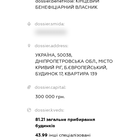
dossier.benefRole:
КІНЦЕВИЙ
БЕНЕФІЦІАРНИЙ ВЛАСНИК
dossier.smida:
XXXXXXXXXX
dossier.address:
УКРАЇНА, 50038,
ДНІПРОПЕТРОВСЬКА ОБЛ., МІСТО
КРИВИЙ РІГ, Б.ЄВРОПЕЙСЬКИЙ,
БУДИНОК 17, КВАРТИРА 139
dossier.capital:
300 000 грн.
dossier.kveds:
81.21
загальне прибирання
будинків
43.99
інші спеціалізовані