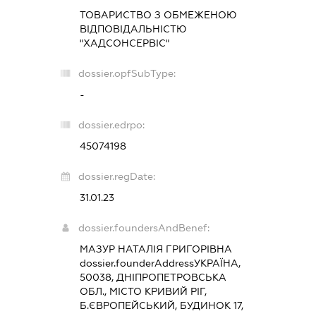
ТОВАРИСТВО З ОБМЕЖЕНОЮ
ВІДПОВІДАЛЬНІСТЮ
"ХАДСОНСЕРВІС"
dossier.opfSubType:
-
dossier.edrpo:
45074198
dossier.regDate:
31.01.23
dossier.foundersAndBenef:
МАЗУР НАТАЛІЯ ГРИГОРІВНА
dossier.founderAddress
УКРАЇНА,
50038, ДНІПРОПЕТРОВСЬКА
ОБЛ., МІСТО КРИВИЙ РІГ,
Б.ЄВРОПЕЙСЬКИЙ, БУДИНОК 17,