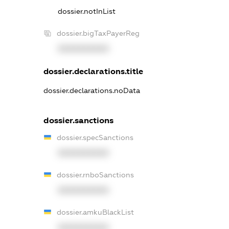
dossier.notInList
dossier.bigTaxPayerReg
XXXXXXXXXX
dossier.declarations.title
dossier.declarations.noData
dossier.sanctions
dossier.specSanctions
XXXXXXXXXX
dossier.rnboSanctions
XXXXXXXXXX
dossier.amkuBlackList
XXXXXXXXXX