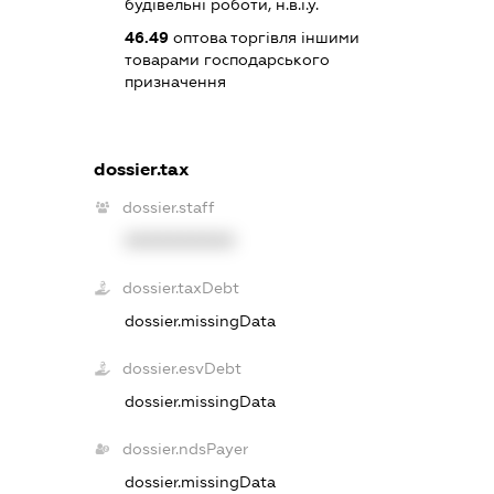
будівельні роботи, н.в.і.у.
46.49
оптова торгівля іншими
товарами господарського
призначення
dossier.tax
dossier.staff
XXXXXXXXXX
dossier.taxDebt
dossier.missingData
dossier.esvDebt
dossier.missingData
dossier.ndsPayer
dossier.missingData