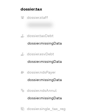
dossier.tax
dossier.staff
XXXXXXXXXX
dossier.taxDebt
dossier.missingData
dossier.esvDebt
dossier.missingData
dossier.ndsPayer
dossier.missingData
dossier.ndsAnnul
dossier.missingData
dossier.single_tax_reg