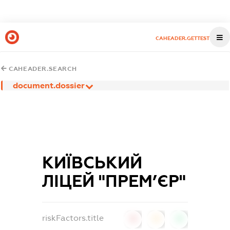
CAHEADER.GETTEST
CAHEADER.SEARCH
document.dossier
КИЇВСЬКИЙ
ЛІЦЕЙ "ПРЕМ’ЄР"
riskFactors.title
0
0
0