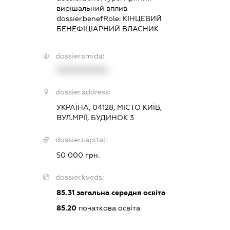
вирішальний вплив
dossier.benefRole:
КІНЦЕВИЙ
БЕНЕФІЦІАРНИЙ ВЛАСНИК
dossier.smida:
XXXXXXXXXX
dossier.address:
УКРАЇНА, 04128, МІСТО КИЇВ,
ВУЛ.МРІЇ, БУДИНОК 3
dossier.capital:
50 000 грн.
dossier.kveds:
85.31
загальна середня освіта
85.20
початкова освіта