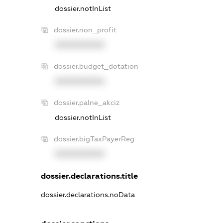
dossier.notInList
dossier.non_profit
XXXXXXXXXX
dossier.budget_dotation
XXXXXXXXXX
dossier.palne_akciz
dossier.notInList
dossier.bigTaxPayerReg
XXXXXXXXXX
dossier.declarations.title
dossier.declarations.noData