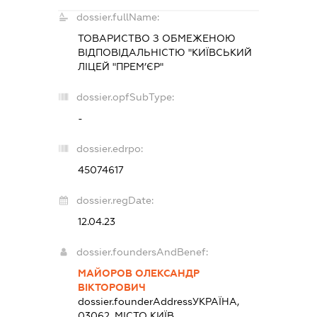
dossier.fullName:
ТОВАРИСТВО З ОБМЕЖЕНОЮ
ВІДПОВІДАЛЬНІСТЮ "КИЇВСЬКИЙ
ЛІЦЕЙ "ПРЕМ’ЄР"
dossier.opfSubType:
-
dossier.edrpo:
45074617
dossier.regDate:
12.04.23
dossier.foundersAndBenef:
МАЙОРОВ ОЛЕКСАНДР
ВІКТОРОВИЧ
dossier.founderAddress
УКРАЇНА,
03062, МІСТО КИЇВ,