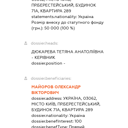
ПР.БЕРЕСТЕЙСЬКИЙ, БУДИНОК
71А, КВАРТИРА 289
statements.nationality:
Україна
Розмір внеску до статутного фонду
(грн.):
50 000
(100 %)
dossier.heads:
ДЮКАРЕВА ТЕТЯНА АНАТОЛІЇВНА
-
КЕРІВНИК
dossier.position -
dossier.beneficiaries:
МАЙОРОВ ОЛЕКСАНДР
ВІКТОРОВИЧ
dossier.address:
УКРАЇНА, 03062,
МІСТО КИЇВ, ПР.БЕРЕСТЕЙСЬКИЙ,
БУДИНОК 71А, КВАРТИРА 289
dossier.nationality:
Україна
dossier.benefInterest:
100
dossier.benefType:
Прямий