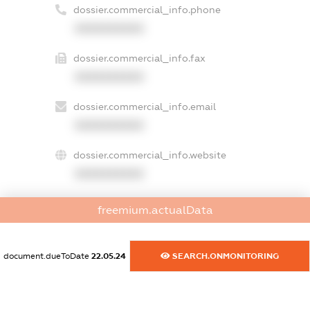
dossier.commercial_info.phone
XXXXXXXXXX
dossier.commercial_info.fax
XXXXXXXXXX
dossier.commercial_info.email
XXXXXXXXXX
dossier.commercial_info.website
XXXXXXXXXX
dossier.commercial_info.activity
freemium.actualData
XXXXXXXXXX
document.dueToDate
22.05.24
SEARCH.ONMONITORING
freemium.exampleText_1
freemium.exampleText_2
freemium.anonymousPerSearch2