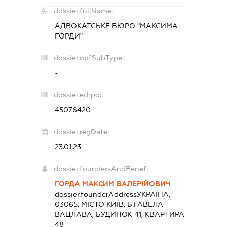
dossier.fullName:
АДВОКАТСЬКЕ БЮРО "МАКСИМА
ГОРДИ"
dossier.opfSubType:
-
dossier.edrpo:
45076420
dossier.regDate:
23.01.23
dossier.foundersAndBenef:
ГОРДА МАКСИМ ВАЛЕРІЙОВИЧ
dossier.founderAddress
УКРАЇНА,
03065, МІСТО КИЇВ, Б.ГАВЕЛА
ВАЦЛАВА, БУДИНОК 41, КВАРТИРА
48