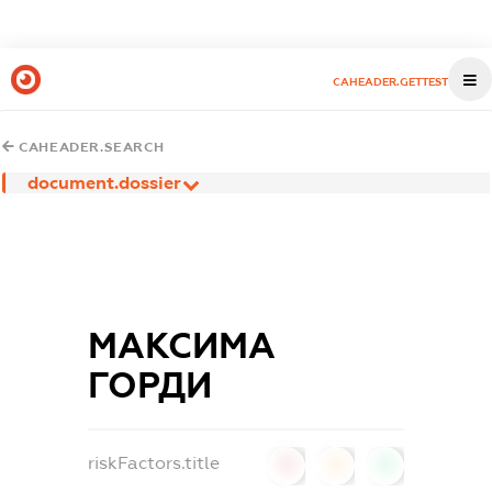
CAHEADER.GETTEST
CAHEADER.SEARCH
document.dossier
МАКСИМА
ГОРДИ
riskFactors.title
0
0
0