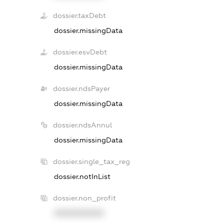
dossier.taxDebt
dossier.missingData
dossier.esvDebt
dossier.missingData
dossier.ndsPayer
dossier.missingData
dossier.ndsAnnul
dossier.missingData
dossier.single_tax_reg
dossier.notInList
dossier.non_profit
XXXXXXXXXX