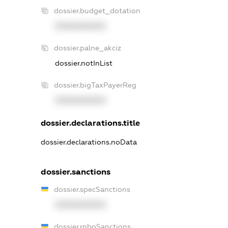
dossier.budget_dotation
XXXXXXXXXX
dossier.palne_akciz
dossier.notInList
dossier.bigTaxPayerReg
XXXXXXXXXX
dossier.declarations.title
dossier.declarations.noData
dossier.sanctions
dossier.specSanctions
XXXXXXXXXX
dossier.rnboSanctions