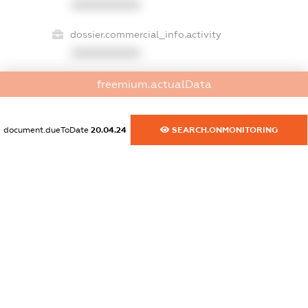
XXXXXXXXXX
dossier.commercial_info.activity
XXXXXXXXXX
freemium.actualData
freemium.exampleText_1
freemium.exampleText_2
document.dueToDate
20.04.24
SEARCH.ONMONITORING
freemium.anonymousPerSearch2
FREEMIUM.DETAILS
FREEMIUM.REGISTER