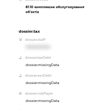
81.10
комплексне обслуговування
об'єктів
dossier.tax
dossier.staff
XXXXXXXXXX
dossier.taxDebt
dossier.missingData
dossier.esvDebt
dossier.missingData
dossier.ndsPayer
dossier.missingData