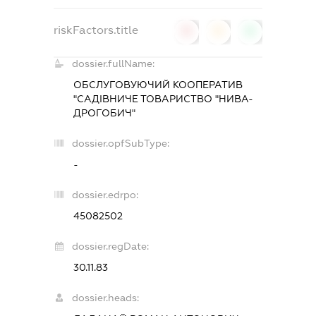
riskFactors.title
0
0
0
dossier.fullName:
ОБСЛУГОВУЮЧИЙ КООПЕРАТИВ
"САДІВНИЧЕ ТОВАРИСТВО "НИВА-
ДРОГОБИЧ"
dossier.opfSubType:
-
dossier.edrpo:
45082502
dossier.regDate:
30.11.83
dossier.heads: