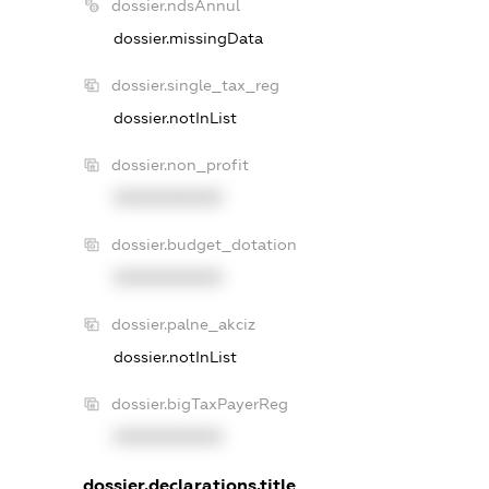
dossier.ndsAnnul
dossier.missingData
dossier.single_tax_reg
dossier.notInList
dossier.non_profit
XXXXXXXXXX
dossier.budget_dotation
XXXXXXXXXX
dossier.palne_akciz
dossier.notInList
dossier.bigTaxPayerReg
XXXXXXXXXX
dossier.declarations.title