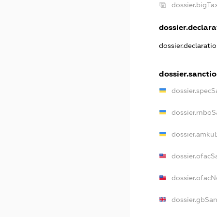
dossier.bigT
dossier.declarat
dossier.declarati
dossier.sancti
dossier.specS
dossier.rnboS
dossier.amkuB
dossier.ofacS
dossier.ofac
dossier.gbSan