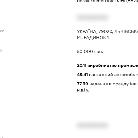
dossier.benefRole:
КІНЦЕВИ
:
XXXXXXXXXX
s:
УКРАЇНА, 79020, ЛЬВІВСЬК
М., БУДИНОК 1
:
50 000 грн.
20.11
виробництво промисло
49.41
вантажний автомобіл
77.39
надання в оренду інши
н.в.і.у.
XXXXXXXXXX