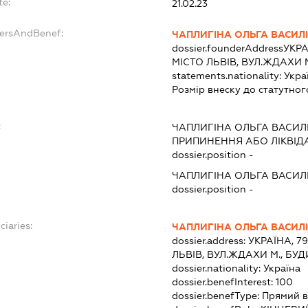
te:
21.02.23
dersAndBenef:
ЧАПЛИГІНА ОЛЬГА ВАСИЛ
dossier.founderAddress
УКРА
МІСТО ЛЬВІВ, ВУЛ.ЖДАХИ М
statements.nationality:
Укра
Розмір внеску до статутног
:
ЧАПЛИГІНА ОЛЬГА ВАСИЛ
ПРИПИНЕННЯ АБО ЛІКВІД
dossier.position -
ЧАПЛИГІНА ОЛЬГА ВАСИЛ
dossier.position -
ciaries:
ЧАПЛИГІНА ОЛЬГА ВАСИЛ
dossier.address:
УКРАЇНА, 7
ЛЬВІВ, ВУЛ.ЖДАХИ М., БУД
dossier.nationality:
Україна
dossier.benefInterest:
100
dossier.benefType:
Прямий в