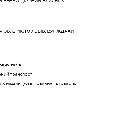
Й БЕНЕФІЦІАРНИЙ ВЛАСНИК
А ОБЛ., МІСТО ЛЬВІВ, ВУЛ.ЖДАХИ
вих газів
ьний транспорт
х машин, устатковання та товарів,