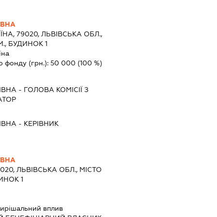
ІВНА
ЇНА, 79020, ЛЬВІВСЬКА ОБЛ.,
., БУДИНОК 1
їна
о фонду (грн.):
50 000
(100 %)
ІВНА
-
ГОЛОВА КОМІСІЇ З
АТОР
ІВНА
-
КЕРІВНИК
ІВНА
9020, ЛЬВІВСЬКА ОБЛ., МІСТО
ИНОК 1
ирішальний вплив