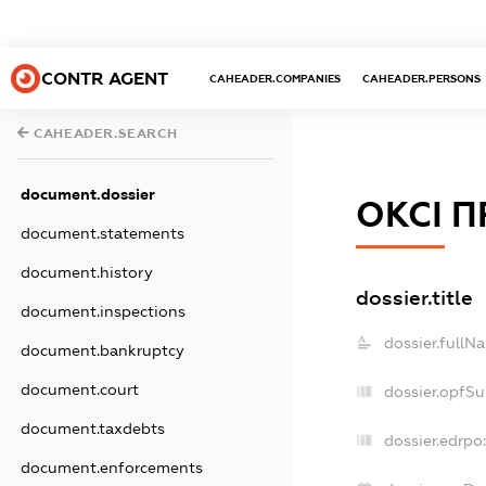
CONTR AGENT
CAHEADER.COMPANIES
CAHEADER.PERSONS
CAHEADER.SEARCH
document.dossier
ОКСІ П
document.statements
document.history
dossier.title
document.inspections
dossier.fullN
document.bankruptcy
document.court
dossier.opfS
document.taxdebts
dossier.edrpo:
document.enforcements