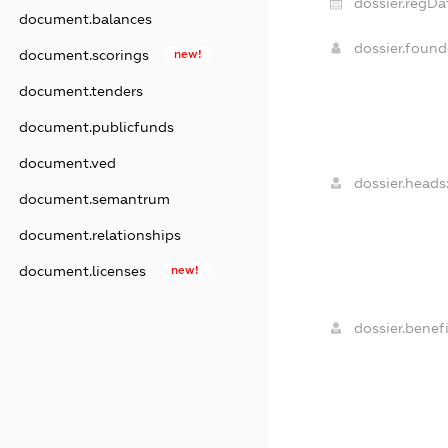
dossier.regDa
document.balances
dossier.foun
document.scorings
new!
document.tenders
document.publicfunds
document.ved
dossier.heads
document.semantrum
document.relationships
document.licenses
new!
dossier.benefi