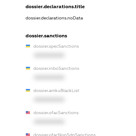
dossier.declarations.title
dossier.declarations.noData
dossier.sanctions
dossier.specSanctions
XXXXXXXXXX
dossier.rnboSanctions
XXXXXXXXXX
dossier.amkuBlackList
XXXXXXXXXX
dossier.ofacSanctions
XXXXXXXXXX
dossier.ofacNonSdnSanctions