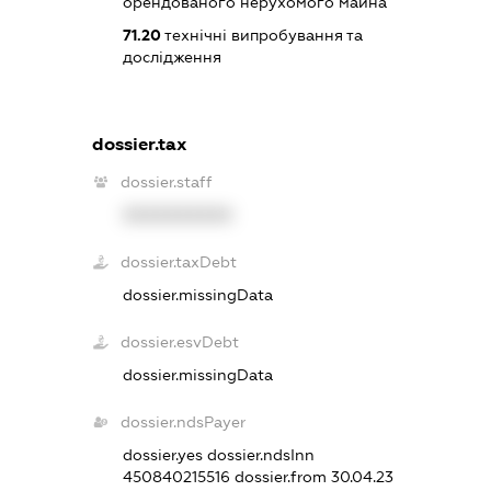
орендованого нерухомого майна
71.20
технічні випробування та
дослідження
dossier.tax
dossier.staff
XXXXXXXXXX
dossier.taxDebt
dossier.missingData
dossier.esvDebt
dossier.missingData
dossier.ndsPayer
dossier.yes
dossier.ndsInn
450840215516
dossier.from 30.04.23