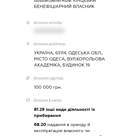
dossier.benefRole:
КІНЦЕВИЙ
БЕНЕФІЦІАРНИЙ ВЛАСНИК
dossier.smida:
XXXXXXXXXX
dossier.address:
УКРАЇНА, 65114, ОДЕСЬКА ОБЛ.,
МІСТО ОДЕСА, ВУЛ.КОРОЛЬОВА
АКАДЕМІКА, БУДИНОК 19
dossier.capital:
100 000 грн.
dossier.kveds:
81.29
інші види діяльності із
прибирання
68.20
надання в оренду й
експлуатацію власного чи