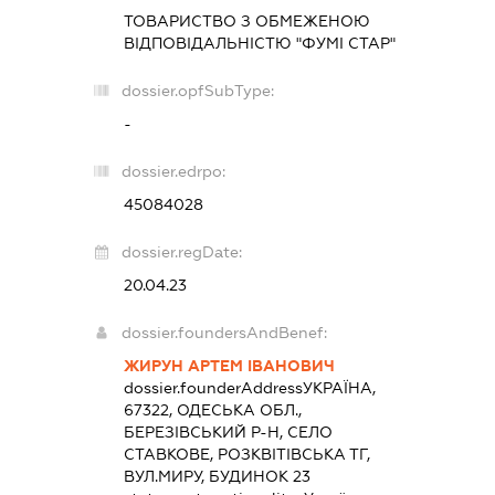
ТОВАРИСТВО З ОБМЕЖЕНОЮ
ВІДПОВІДАЛЬНІСТЮ "ФУМІ СТАР"
dossier.opfSubType:
-
dossier.edrpo:
45084028
dossier.regDate:
20.04.23
dossier.foundersAndBenef:
ЖИРУН АРТЕМ ІВАНОВИЧ
dossier.founderAddress
УКРАЇНА,
67322, ОДЕСЬКА ОБЛ.,
БЕРЕЗІВСЬКИЙ Р-Н, СЕЛО
СТАВКОВЕ, РОЗКВІТІВСЬКА ТГ,
ВУЛ.МИРУ, БУДИНОК 23