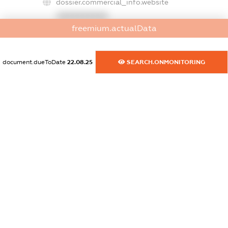
dossier.commercial_info.website
XXXXXXXXXX
freemium.actualData
dossier.commercial_info.activity
XXXXXXXXXX
document.dueToDate
22.08.25
SEARCH.ONMONITORING
freemium.exampleText_1
freemium.exampleText_2
freemium.anonymousPerSearch2
FREEMIUM.DETAILS
FREEMIUM.REGISTER