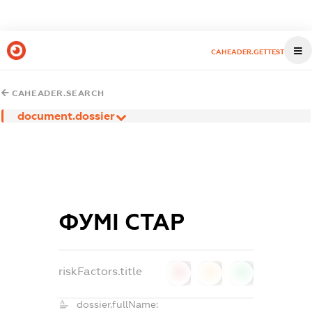
CAHEADER.GETTEST
CAHEADER.SEARCH
document.dossier
ФУМІ СТАР
riskFactors.title
0
0
0
dossier.fullName: