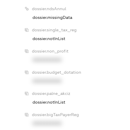
dossier.ndsAnnul
dossier.missingData
dossier.single_tax_reg
dossier.notInList
dossier.non_profit
XXXXXXXXXX
dossier.budget_dotation
XXXXXXXXXX
dossier.palne_akciz
dossier.notInList
dossier.bigTaxPayerReg
XXXXXXXXXX