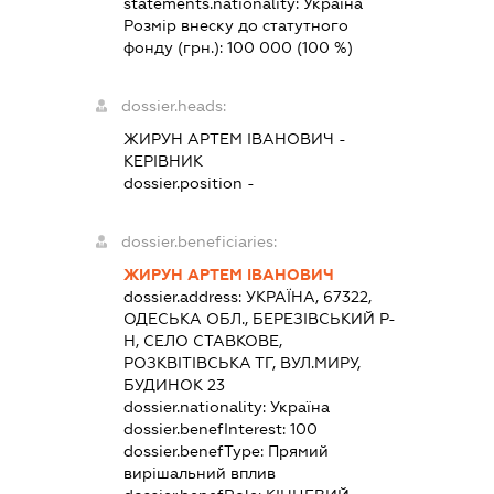
statements.nationality:
Україна
Розмір внеску до статутного
фонду (грн.):
100 000
(100 %)
dossier.heads:
ЖИРУН АРТЕМ ІВАНОВИЧ
-
КЕРІВНИК
dossier.position -
dossier.beneficiaries:
ЖИРУН АРТЕМ ІВАНОВИЧ
dossier.address:
УКРАЇНА, 67322,
ОДЕСЬКА ОБЛ., БЕРЕЗІВСЬКИЙ Р-
Н, СЕЛО СТАВКОВЕ,
РОЗКВІТІВСЬКА ТГ, ВУЛ.МИРУ,
БУДИНОК 23
dossier.nationality:
Україна
dossier.benefInterest:
100
dossier.benefType:
Прямий
вирішальний вплив