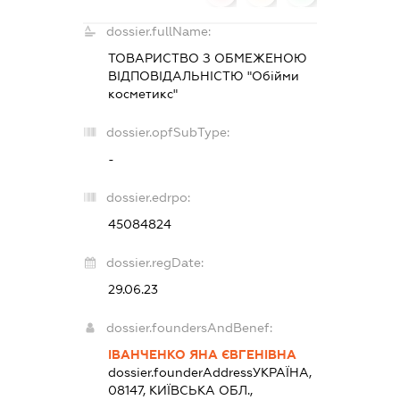
dossier.fullName:
ТОВАРИСТВО З ОБМЕЖЕНОЮ
ВІДПОВІДАЛЬНІСТЮ "Обійми
косметикс"
dossier.opfSubType:
-
dossier.edrpo:
45084824
dossier.regDate:
29.06.23
dossier.foundersAndBenef:
ІВАНЧЕНКО ЯНА ЄВГЕНІВНА
dossier.founderAddress
УКРАЇНА,
08147, КИЇВСЬКА ОБЛ.,