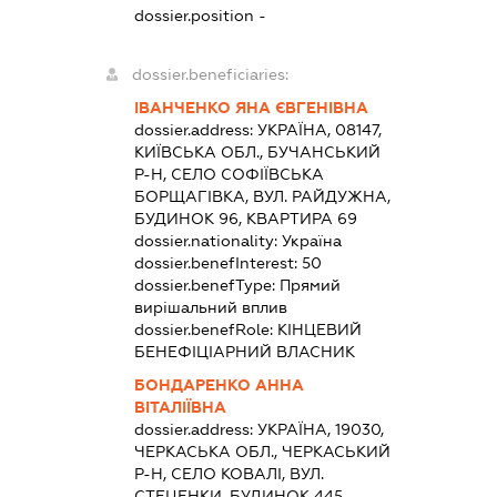
dossier.position -
dossier.beneficiaries:
ІВАНЧЕНКО ЯНА ЄВГЕНІВНА
dossier.address:
УКРАЇНА, 08147,
КИЇВСЬКА ОБЛ., БУЧАНСЬКИЙ
Р-Н, СЕЛО СОФІЇВСЬКА
БОРЩАГІВКА, ВУЛ. РАЙДУЖНА,
БУДИНОК 96, КВАРТИРА 69
dossier.nationality:
Україна
dossier.benefInterest:
50
dossier.benefType:
Прямий
вирішальний вплив
dossier.benefRole:
КІНЦЕВИЙ
БЕНЕФІЦІАРНИЙ ВЛАСНИК
БОНДАРЕНКО АННА
ВІТАЛІЇВНА
dossier.address:
УКРАЇНА, 19030,
ЧЕРКАСЬКА ОБЛ., ЧЕРКАСЬКИЙ
Р-Н, СЕЛО КОВАЛІ, ВУЛ.
СТЕЦЕНКИ, БУДИНОК 445