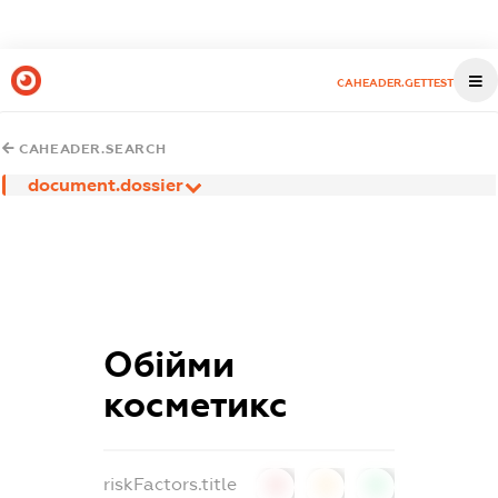
CAHEADER.GETTEST
CAHEADER.SEARCH
document.dossier
Обійми
косметикс
riskFactors.title
0
0
0