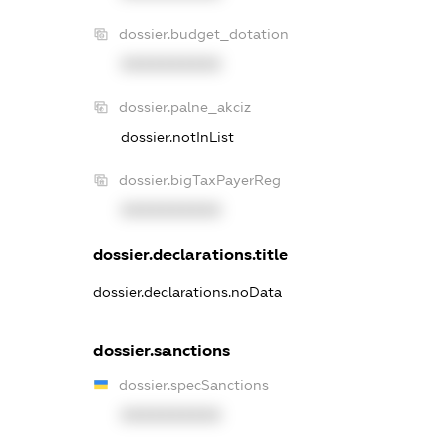
dossier.budget_dotation
XXXXXXXXXX
dossier.palne_akciz
dossier.notInList
dossier.bigTaxPayerReg
XXXXXXXXXX
dossier.declarations.title
dossier.declarations.noData
dossier.sanctions
dossier.specSanctions
XXXXXXXXXX