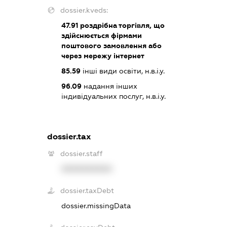
dossier.kveds:
47.91
роздрібна торгівля, що
здійснюється фірмами
поштового замовлення або
через мережу інтернет
85.59
інші види освіти, н.в.і.у.
96.09
надання інших
індивідуальних послуг, н.в.і.у.
dossier.tax
dossier.staff
XXXXXXXXXX
dossier.taxDebt
dossier.missingData