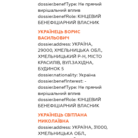
dossier.benefType:
Не прямий
вирішальний вплив
dossier.benefRole:
КІНЦЕВИЙ
БЕНЕФІЦІАРНИЙ ВЛАСНИК
УКРАЇНЕЦЬ БОРИС
ВАСИЛЬОВИЧ
dossier.address:
УКРАЇНА,
29000, ХМЕЛЬНИЦЬКА ОБЛ.,
ХМЕЛЬНИЦЬКИЙ Р-Н, МІСТО
КРАСИЛІВ, ВУЛ.ЗАХІДНА,
БУДИНОК 5
dossier.nationality:
Україна
dossier.benefInterest:
-
dossier.benefType:
Не прямий
вирішальний вплив
dossier.benefRole:
КІНЦЕВИЙ
БЕНЕФІЦІАРНИЙ ВЛАСНИК
УКРАЇНЕЦЬ СВІТЛАНА
МИКОЛАЇВНА
dossier.address:
УКРАЇНА, 31000,
ХМЕЛЬНИЦЬКА ОБЛ.,