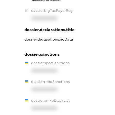
dossier.bigTaxPayerReg
XXXXXXXXXX
dossier.declarations.title
dossier.declarations.noData
dossier.sanctions
dossier.specSanctions
XXXXXXXXXX
dossier.rnboSanctions
XXXXXXXXXX
dossier.amkuBlackList
XXXXXXXXXX