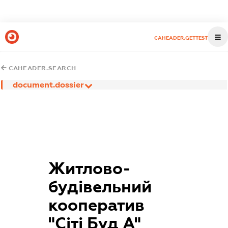
CAHEADER.GETTEST
CAHEADER.SEARCH
document.dossier
Житлово-
будівельний
кооператив
"Сіті Буд А"