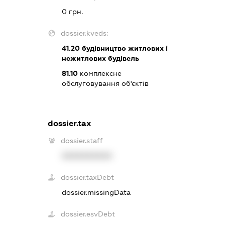
0 грн.
dossier.kveds:
41.20
будівництво житлових і
нежитлових будівель
81.10
комплексне
обслуговування об'єктів
dossier.tax
dossier.staff
XXXXXXXXXX
dossier.taxDebt
dossier.missingData
dossier.esvDebt