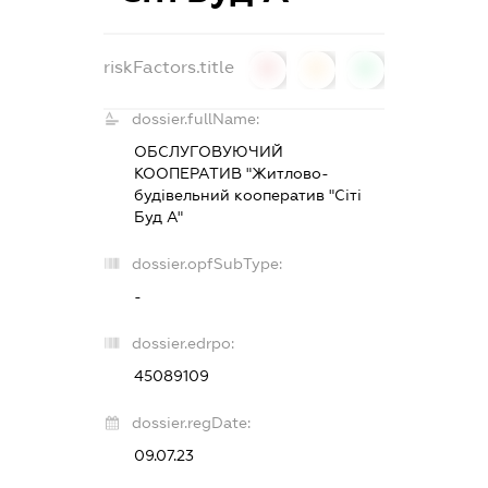
riskFactors.title
0
0
0
dossier.fullName:
ОБСЛУГОВУЮЧИЙ
КООПЕРАТИВ "Житлово-
будівельний кооператив "Сіті
Буд А"
dossier.opfSubType:
-
dossier.edrpo:
45089109
dossier.regDate:
09.07.23