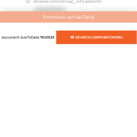
dossier.commercial_info.website
XXXXXXXXXX
freemium.actualData
dossier.commercial_info.activity
XXXXXXXXXX
document.dueToDate
10.07.25
SEARCH.ONMONITORING
freemium.exampleText_1
freemium.exampleText_2
freemium.anonymousPerSearch2
FREEMIUM.DETAILS
FREEMIUM.REGISTER