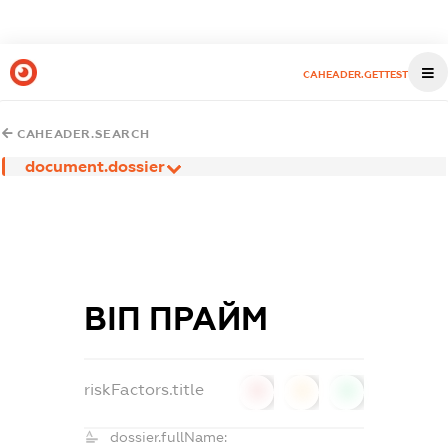
CAHEADER.GETTEST
CAHEADER.SEARCH
document.dossier
ВІП ПРАЙМ
riskFactors.title
0
0
0
dossier.fullName: