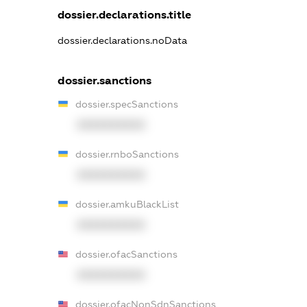
dossier.declarations.title
dossier.declarations.noData
dossier.sanctions
dossier.specSanctions
XXXXXXXXXX
dossier.rnboSanctions
XXXXXXXXXX
dossier.amkuBlackList
XXXXXXXXXX
dossier.ofacSanctions
XXXXXXXXXX
dossier.ofacNonSdnSanctions