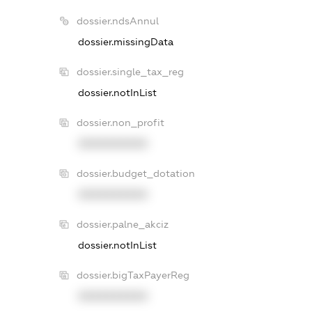
dossier.ndsAnnul
dossier.missingData
dossier.single_tax_reg
dossier.notInList
dossier.non_profit
XXXXXXXXXX
dossier.budget_dotation
XXXXXXXXXX
dossier.palne_akciz
dossier.notInList
dossier.bigTaxPayerReg
XXXXXXXXXX