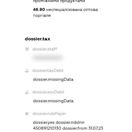
проміжними продуктами
46.90
неспеціалізована оптова
торгівля
dossier.tax
dossier.staff
XXXXXXXXXX
dossier.taxDebt
dossier.missingData
dossier.esvDebt
dossier.missingData
dossier.ndsPayer
dossier.yes
dossier.ndsInn
450891210130
dossier.from 31.07.23