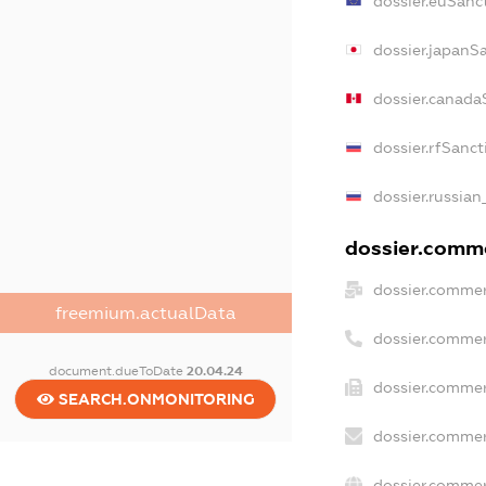
dossier.euSanc
dossier.japanS
dossier.canada
dossier.rfSanct
dossier.russian
dossier.comme
dossier.commer
freemium.actualData
dossier.commer
document.dueToDate
20.04.24
dossier.commer
SEARCH.ONMONITORING
dossier.commer
dossier.commer