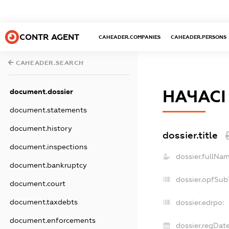
CONTR AGENT
CAHEADER.COMPANIES
CAHEADER.PERSONS
CAHEADER.SEARCH
НАЧАСІ
document.dossier
document.statements
document.history
dossier.title
document.inspections
dossier.fullNam
document.bankruptcy
dossier.opfSub
document.court
document.taxdebts
dossier.edrpo:
document.enforcements
dossier.regDate