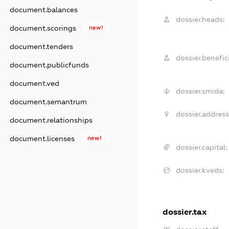
document.balances
dossier.heads:
document.scorings
new!
document.tenders
dossier.benefici
document.publicfunds
document.ved
dossier.smida:
document.semantrum
dossier.address
document.relationships
document.licenses
new!
dossier.capital:
dossier.kveds:
dossier.tax