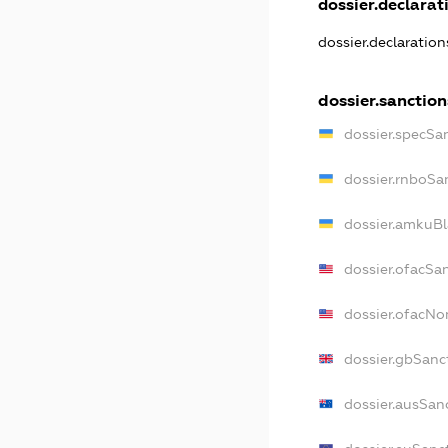
dossier.declarati
dossier.declaratio
dossier.sanction
dossier.specSa
dossier.rnboSa
dossier.amkuBl
dossier.ofacSa
dossier.ofacN
dossier.gbSanc
dossier.ausSan