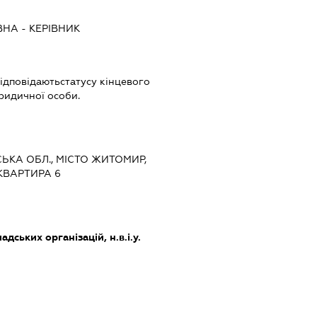
ЇВНА
-
КЕРІВНИК
 відповідаютьстатусу кінцевого
ридичної особи.
СЬКА ОБЛ., МІСТО ЖИТОМИР,
 КВАРТИРА 6
дських організацій, н.в.і.у.