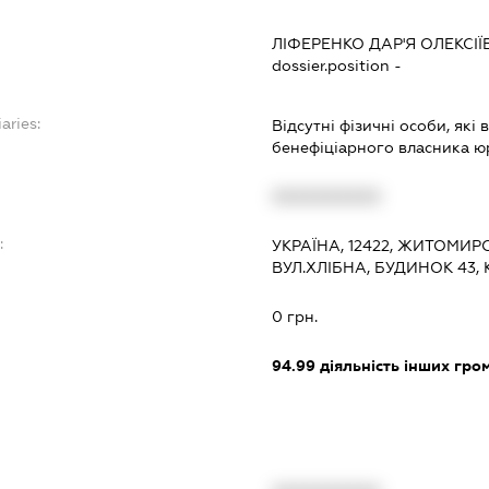
ЛІФЕРЕНКО ДАР'Я ОЛЕКСІ
dossier.position -
aries:
Відсутні фізичні особи, які
бенефіціарного власника ю
XXXXXXXXXX
:
УКРАЇНА, 12422, ЖИТОМИР
ВУЛ.ХЛІБНА, БУДИНОК 43,
0 грн.
94.99
діяльність інших грома