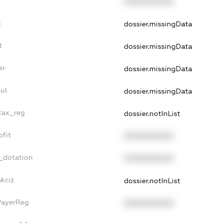
XXXXXXXXXX
t
dossier.missingData
t
dossier.missingData
er
dossier.missingData
ul
dossier.missingData
_tax_reg
dossier.notInList
ofit
XXXXXXXXXX
_dotation
XXXXXXXXXX
akciz
dossier.notInList
PayerReg
XXXXXXXXXX