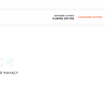
caHeader.contact
CAHEADER.GETTEST
0 (800) 210 102
0
 "НАЧАСІ"