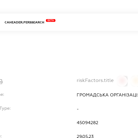
BETA
CAHEADER.PERSSEARCH
riskFactors.title
0
0
e:
ГРОМАДСЬКА ОРГАНІЗАЦІЯ
Type:
-
45094282
:
29.05.23