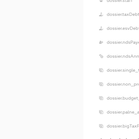
dossier.staff
dossier.taxDeb
dossier.esvDeb
dossier.ndsPay
dossier.ndsAnn
dossier.single
dossier.non_pr
dossier.budget
dossier.palne_
dossier.bigTax