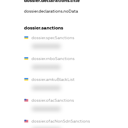
dossier.declarations.title
dossier.declarations.noData
dossier.sanctions
dossier.specSanctions
XXXXXXXXXX
dossier.rnboSanctions
XXXXXXXXXX
dossier.amkuBlackList
XXXXXXXXXX
dossier.ofacSanctions
XXXXXXXXXX
dossier.ofacNonSdnSanctions