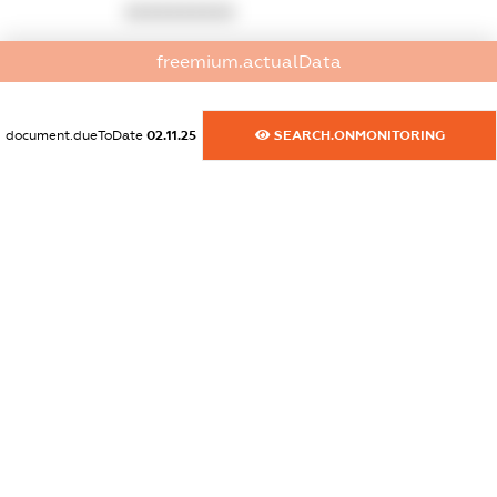
XXXXXXXXXX
dossier.commercial_info.activity
freemium.actualData
XXXXXXXXXX
document.dueToDate
02.11.25
SEARCH.ONMONITORING
freemium.exampleText_1
freemium.exampleText_2
freemium.anonymousPerSearch2
FREEMIUM.DETAILS
FREEMIUM.REGISTER