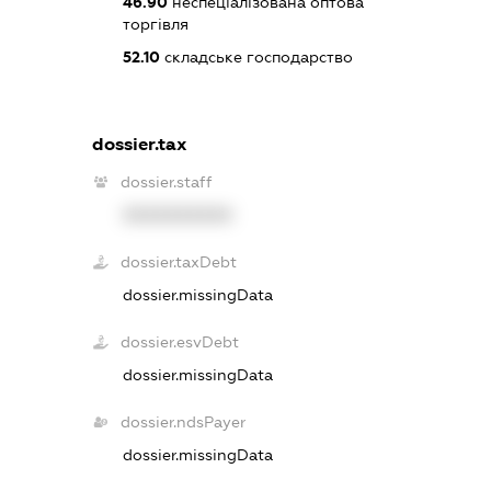
46.90
неспеціалізована оптова
торгівля
52.10
складське господарство
dossier.tax
dossier.staff
XXXXXXXXXX
dossier.taxDebt
dossier.missingData
dossier.esvDebt
dossier.missingData
dossier.ndsPayer
dossier.missingData