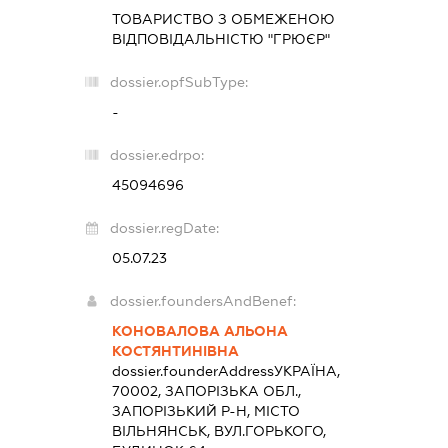
ТОВАРИСТВО З ОБМЕЖЕНОЮ
ВІДПОВІДАЛЬНІСТЮ "ГРЮЄР"
dossier.opfSubType:
-
dossier.edrpo:
45094696
dossier.regDate:
05.07.23
dossier.foundersAndBenef:
КОНОВАЛОВА АЛЬОНА
КОСТЯНТИНІВНА
dossier.founderAddress
УКРАЇНА,
70002, ЗАПОРІЗЬКА ОБЛ.,
ЗАПОРІЗЬКИЙ Р-Н, МІСТО
ВІЛЬНЯНСЬК, ВУЛ.ГОРЬКОГО,