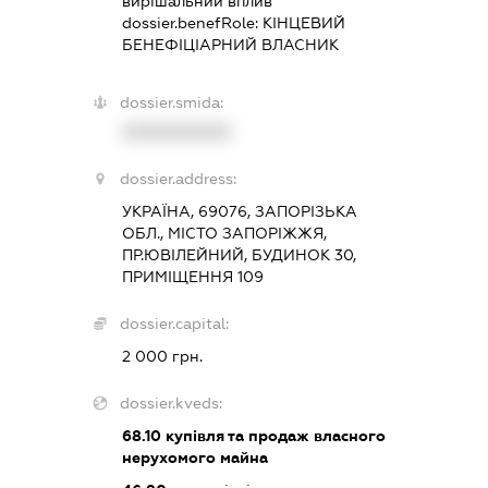
вирішальний вплив
dossier.benefRole:
КІНЦЕВИЙ
БЕНЕФІЦІАРНИЙ ВЛАСНИК
dossier.smida:
XXXXXXXXXX
dossier.address:
УКРАЇНА, 69076, ЗАПОРІЗЬКА
ОБЛ., МІСТО ЗАПОРІЖЖЯ,
ПР.ЮВІЛЕЙНИЙ, БУДИНОК 30,
ПРИМІЩЕННЯ 109
dossier.capital:
2 000 грн.
dossier.kveds:
68.10
купівля та продаж власного
нерухомого майна