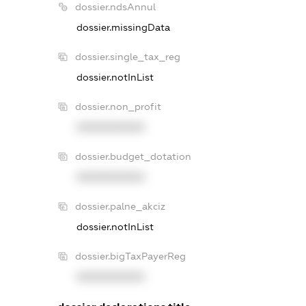
dossier.ndsAnnul
dossier.missingData
dossier.single_tax_reg
dossier.notInList
dossier.non_profit
XXXXXXXXXX
dossier.budget_dotation
XXXXXXXXXX
dossier.palne_akciz
dossier.notInList
dossier.bigTaxPayerReg
XXXXXXXXXX