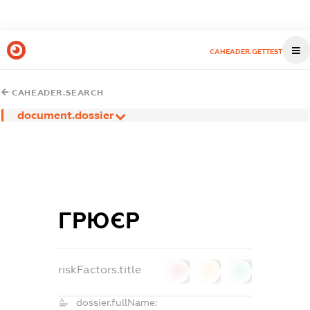
CAHEADER.GETTEST
CAHEADER.SEARCH
document.dossier
ГРЮЄР
riskFactors.title
0
0
0
dossier.fullName: