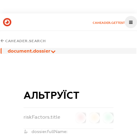
CAHEADER.GETTEST
CAHEADER.SEARCH
document.dossier
АЛЬТРУЇСТ
riskFactors.title
0
0
0
dossier.fullName: