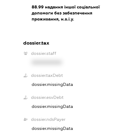
88.99
надання іншої соціальної
допомоги без забезпечення
проживання, н.в.і.у.
dossier.tax
dossier.staff
XXXXXXXXXX
dossier.taxDebt
dossier.missingData
dossier.esvDebt
dossier.missingData
dossier.ndsPayer
dossier.missingData