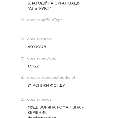
БЛАГОДІЙНА ОРГАНІЗАЦІЯ
"АЛЬТРУЇСТ"
dossier.opfSubType:
-
dossier.edrpo:
45095878
dossier.regDate:
17.11.22
dossier.foundersAndBenef:
УЧАСНИКИ ФОНДУ
dossier.heads:
МУДЬ ЗОРЯНА РОМАНІВНА
-
КЕРІВНИК
dossier.position -