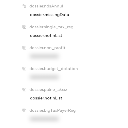
dossier.ndsAnnul
dossier.missingData
dossier.single_tax_reg
dossier.notInList
dossier.non_profit
XXXXXXXXXX
dossier.budget_dotation
XXXXXXXXXX
dossier.palne_akciz
dossier.notInList
dossier.bigTaxPayerReg
XXXXXXXXXX