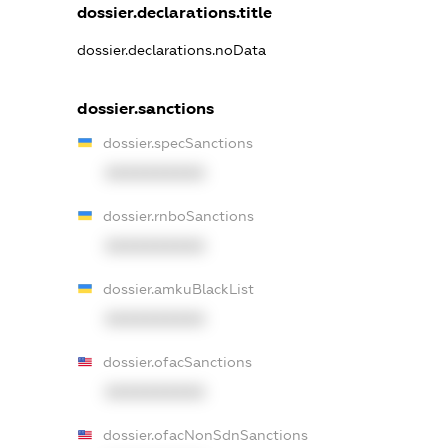
dossier.declarations.title
dossier.declarations.noData
dossier.sanctions
dossier.specSanctions
XXXXXXXXXX
dossier.rnboSanctions
XXXXXXXXXX
dossier.amkuBlackList
XXXXXXXXXX
dossier.ofacSanctions
XXXXXXXXXX
dossier.ofacNonSdnSanctions