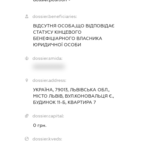
dossier.beneficiaries:
ВІДСУТНЯ ОСОБА,ЩО ВІДПОВІДАЄ
СТАТУСУ КІНЦЕВОГО
БЕНЕФІЦІАРНОГО ВЛАСНИКА
ЮРИДИЧНОЇ ОСОБИ
dossier.smida:
XXXXXXXXXX
dossier.address:
УКРАЇНА, 79013, ЛЬВІВСЬКА ОБЛ.,
МІСТО ЛЬВІВ, ВУЛ.КОНОВАЛЬЦЯ Є.,
БУДИНОК 11-Б, КВАРТИРА 7
dossier.capital:
0 грн.
dossier.kveds: