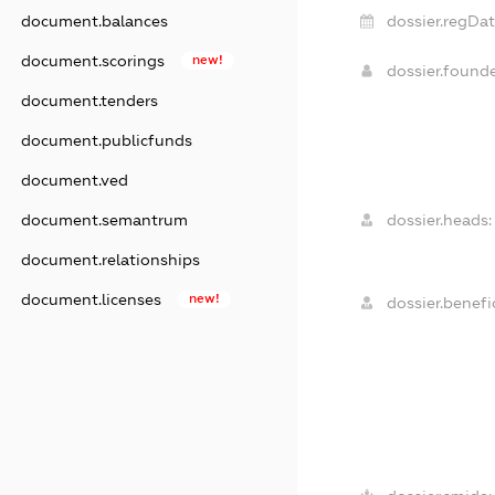
document.balances
dossier.regDat
document.scorings
new!
dossier.found
document.tenders
document.publicfunds
document.ved
document.semantrum
dossier.heads:
document.relationships
document.licenses
new!
dossier.benefic