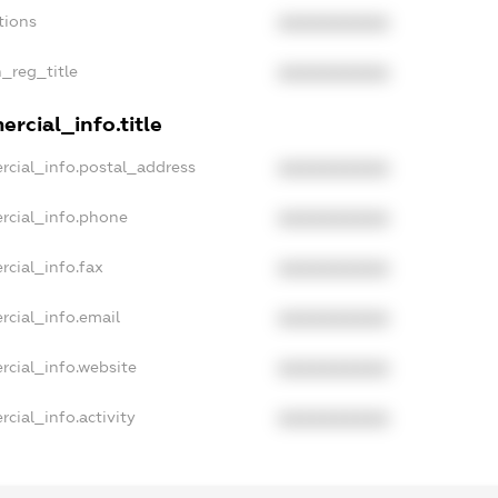
tions
XXXXXXXXXX
n_reg_title
XXXXXXXXXX
rcial_info.title
rcial_info.postal_address
XXXXXXXXXX
rcial_info.phone
XXXXXXXXXX
rcial_info.fax
XXXXXXXXXX
rcial_info.email
XXXXXXXXXX
rcial_info.website
XXXXXXXXXX
cial_info.activity
XXXXXXXXXX