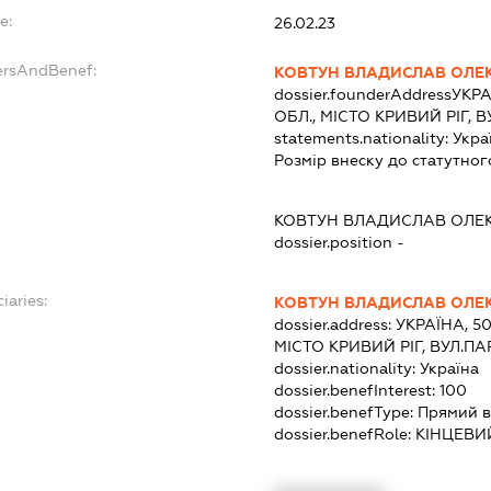
e:
26.02.23
ersAndBenef:
КОВТУН ВЛАДИСЛАВ ОЛЕ
dossier.founderAddress
УКРА
ОБЛ., МІСТО КРИВИЙ РІГ,
statements.nationality:
Укра
Розмір внеску до статутног
КОВТУН ВЛАДИСЛАВ ОЛЕ
dossier.position -
iaries:
КОВТУН ВЛАДИСЛАВ ОЛЕ
dossier.address:
УКРАЇНА, 5
МІСТО КРИВИЙ РІГ, ВУЛ.П
dossier.nationality:
Україна
dossier.benefInterest:
100
dossier.benefType:
Прямий в
dossier.benefRole:
КІНЦЕВИ