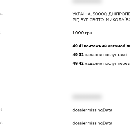
XXXXXXXXXX
s:
УКРАЇНА, 50000, ДНІПРОП
РІГ, ВУЛ.СВЯТО-МИКОЛАЇВ
:
1 000 грн.
49.41
вантажний автомобіл
49.32
надання послуг таксі
49.42
надання послуг перев
XXXXXXXXXX
bt
dossier.missingData
bt
dossier.missingData