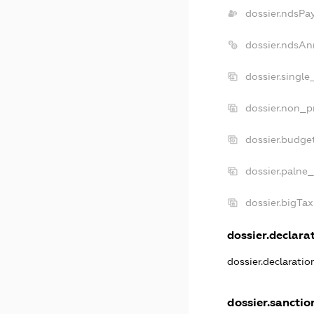
dossier.ndsPa
dossier.ndsAn
dossier.singl
dossier.non_p
dossier.budge
dossier.palne_
dossier.bigTa
dossier.declarat
dossier.declarati
dossier.sanctio