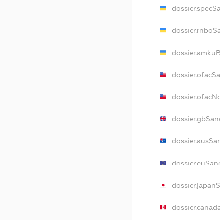
dossier.specS
dossier.rnboS
dossier.amkuB
dossier.ofacS
dossier.ofac
dossier.gbSan
dossier.ausSa
dossier.euSan
dossier.japan
dossier.canad