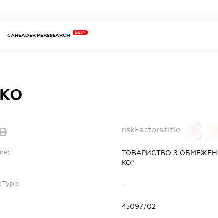
BETA
CAHEADER.PERSSEARCH
 КО
riskFactors.title
0
0
me:
ТОВАРИСТВО З ОБМЕЖЕНО
КО"
bType:
-
45097702