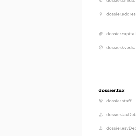
dossier.smida:
dossier.addres
dossier.capital
dossier.kveds:
dossier.tax
dossier.staff
dossier.taxDe
dossier.esvDe