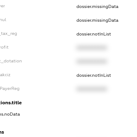
yer
dossier.missingData
nul
dossier.missingData
e_tax_reg
dossier.notInList
rofit
XXXXXXXXXX
t_dotation
XXXXXXXXXX
akciz
dossier.notInList
xPayerReg
XXXXXXXXXX
ions.title
ons.noData
ns