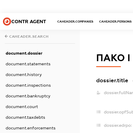
CONTR AGENT
CAHEADER.COMPANIES
CAHEADER.PERSONS
CAHEADER.SEARCH
document.dossier
ПАКО І
document.statements
document.history
dossier.title
document.inspections
dossier.fullNa
document.bankruptcy
document.court
dossier.opfSu
document.taxdebts
dossier.edrpo:
document.enforcements