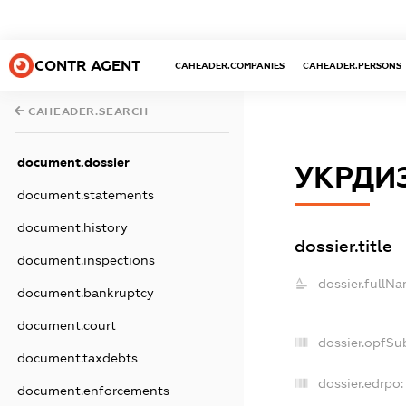
CONTR AGENT
CAHEADER.COMPANIES
CAHEADER.PERSONS
CAHEADER.SEARCH
document.dossier
УКРДИЗ
document.statements
document.history
dossier.title
document.inspections
dossier.fullNa
document.bankruptcy
document.court
dossier.opfSu
document.taxdebts
dossier.edrpo:
document.enforcements