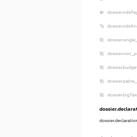
dossier.ndsPa
dossier.ndsAn
dossier.singl
dossier.non_p
dossier.budge
dossier.palne
dossier.bigTa
dossier.declarat
dossier.declarati