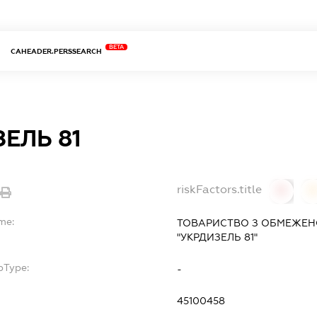
BETA
CAHEADER.PERSSEARCH
ЕЛЬ 81
riskFactors.title
0
me:
ТОВАРИСТВО З ОБМЕЖЕН
"УКРДИЗЕЛЬ 81"
bType:
-
45100458