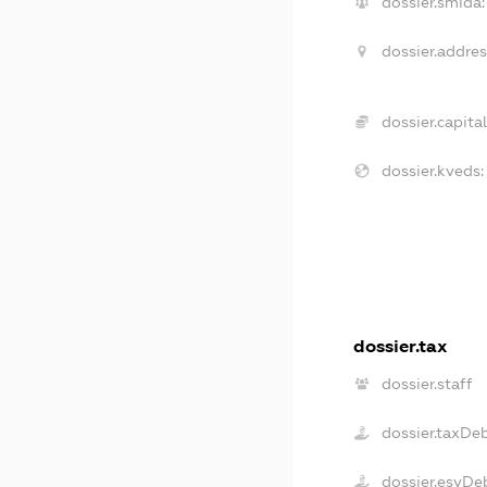
dossier.smida:
dossier.addres
dossier.capital
dossier.kveds:
dossier.tax
dossier.staff
dossier.taxDe
dossier.esvDe