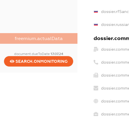
dossier.rfSanc
dossier.russia
dossier.comme
freemium.actualData
dossier.comme
document.dueToDate
17.07.24
SEARCH.ONMONITORING
dossier.comme
dossier.comme
dossier.comme
dossier.comme
dossier.commer