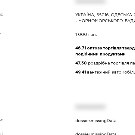
XXXXXXXXXX
s:
УКРАЇНА, 65016, ОДЕСЬКА
- ЧОРНОМОРСЬКОГО, БУД
:
1 000 грн.
46.71
оптова торгівля тверд
подібними продуктами
47.30
роздрібна торгівля п
49.41
вантажний автомобіль
XXXXXXXXXX
bt
dossier.missingData
bt
dossier.missingData