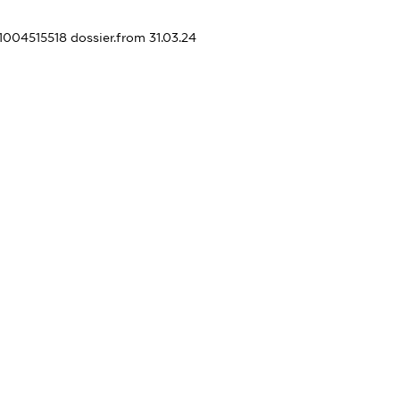
51004515518
dossier.from 31.03.24