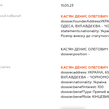
e:
15.05.23
ersAndBenef:
КАС'ЯН ДЕНИС ОЛЕГОВИЧ
dossier.founderAddress
УКРА
ОДЕСА, ВУЛ.АВДЄЄВА - Ч
statements.nationality:
Укра
Розмір внеску до статутног
КАС'ЯН ДЕНИС ОЛЕГОВИЧ
dossier.position -
iaries:
КАС'ЯН ДЕНИС ОЛЕГОВИЧ
dossier.address:
УКРАЇНА, 6
ВУЛ.АВДЄЄВА - ЧОРНОМО
dossier.nationality:
Україна
dossier.benefInterest:
100
dossier.benefType:
Прямий в
dossier.benefRole:
КІНЦЕВИ