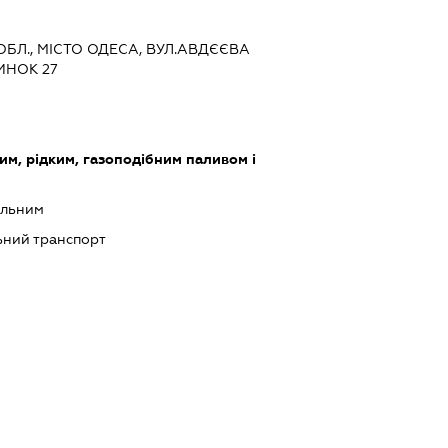
 ОБЛ., МІСТО ОДЕСА, ВУЛ.АВДЄЄВА
ИНОК 27
им, рідким, газоподібним паливом і
альним
ний транспорт