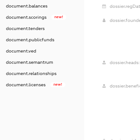
document.balances
dossier.regDat
document.scorings
new!
dossier.found
document.tenders
document.publicfunds
document.ved
document.semantrum
dossier.heads:
document.relationships
document.licenses
new!
dossier.benefic