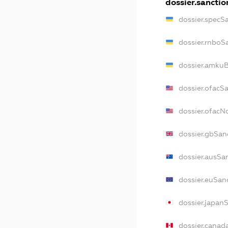
dossier.sanctio
dossier.specS
dossier.rnboS
dossier.amkuB
dossier.ofacS
dossier.ofac
dossier.gbSan
dossier.ausSa
dossier.euSan
dossier.japan
dossier.canad