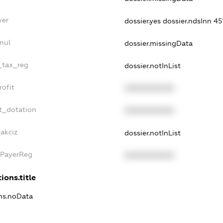
yer
dossier.yes
dossier.ndsInn 4
nul
dossier.missingData
e_tax_reg
dossier.notInList
rofit
XXXXXXXXXX
t_dotation
XXXXXXXXXX
_akciz
dossier.notInList
xPayerReg
XXXXXXXXXX
ions.title
ons.noData