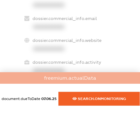
XXXXXXXXXX
dossier.commercial_info.email
XXXXXXXXXX
dossier.commercial_info.website
XXXXXXXXXX
dossier.commercial_info.activity
XXXXXXXXXX
freemium.actualData
freemium.exampleText_1
document.dueToDate
07.06.25
SEARCH.ONMONITORING
freemium.exampleText_2
freemium.anonymousPerSearch2
FREEMIUM.DETAILS
FREEMIUM.REGISTER