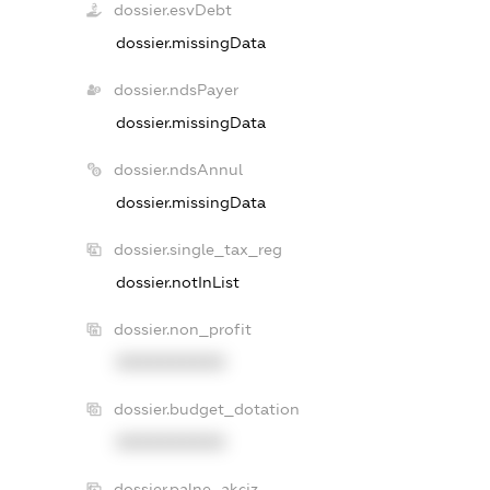
dossier.esvDebt
dossier.missingData
dossier.ndsPayer
dossier.missingData
dossier.ndsAnnul
dossier.missingData
dossier.single_tax_reg
dossier.notInList
dossier.non_profit
XXXXXXXXXX
dossier.budget_dotation
XXXXXXXXXX
dossier.palne_akciz