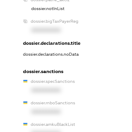
dossier.notInList
dossier.bigTaxPayerReg
XXXXXXXXXX
dossier.declarations.title
dossier.declarations.noData
dossier.sanctions
dossier.specSanctions
XXXXXXXXXX
dossier.rnboSanctions
XXXXXXXXXX
dossier.amkuBlackList