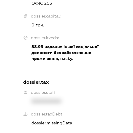
ОФІС 203
dossier.capital:
0 грн.
dossier.kveds:
88.99
надання іншої соціальної
допомоги без забезпечення
проживання, н.в.і.у.
dossier.tax
dossier.staff
XXXXXXXXXX
dossier.taxDebt
dossier.missingData