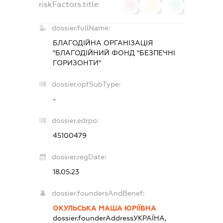
riskFactors.title
0
0
0
dossier.fullName:
БЛАГОДІЙНА ОРГАНІЗАЦІЯ
"БЛАГОДІЙНИЙ ФОНД "БЕЗПЕЧНІ
ГОРИЗОНТИ"
dossier.opfSubType:
-
dossier.edrpo:
45100479
dossier.regDate:
18.05.23
dossier.foundersAndBenef:
ОКУЛЬСЬКА МАША ЮРІЇВНА
dossier.founderAddress
УКРАЇНА,