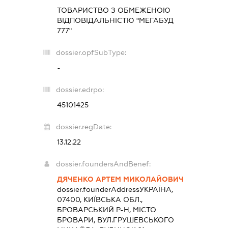
ТОВАРИСТВО З ОБМЕЖЕНОЮ
ВІДПОВІДАЛЬНІСТЮ "МЕГАБУД
777"
dossier.opfSubType:
-
dossier.edrpo:
45101425
dossier.regDate:
13.12.22
dossier.foundersAndBenef:
ДЯЧЕНКО АРТЕМ МИКОЛАЙОВИЧ
dossier.founderAddress
УКРАЇНА,
07400, КИЇВСЬКА ОБЛ.,
БРОВАРСЬКИЙ Р-Н, МІСТО
БРОВАРИ, ВУЛ.ГРУШЕВСЬКОГО