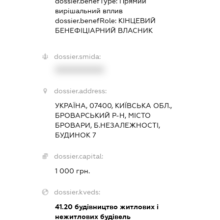
dossier.benefType:
Прямий
вирішальний вплив
dossier.benefRole:
КІНЦЕВИЙ
БЕНЕФІЦІАРНИЙ ВЛАСНИК
dossier.smida:
XXXXXXXXXX
dossier.address:
УКРАЇНА, 07400, КИЇВСЬКА ОБЛ.,
БРОВАРСЬКИЙ Р-Н, МІСТО
БРОВАРИ, Б.НЕЗАЛЕЖНОСТІ,
БУДИНОК 7
dossier.capital:
1 000 грн.
dossier.kveds:
41.20
будівництво житлових і
нежитлових будівель