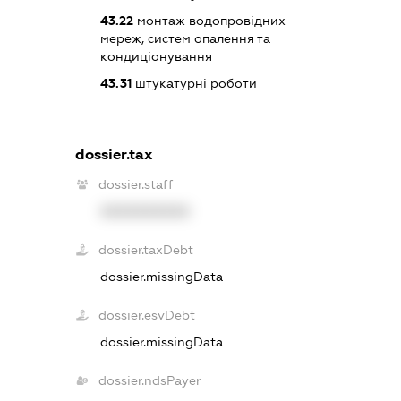
43.22
монтаж водопровідних
мереж, систем опалення та
кондиціонування
43.31
штукатурні роботи
dossier.tax
dossier.staff
XXXXXXXXXX
dossier.taxDebt
dossier.missingData
dossier.esvDebt
dossier.missingData
dossier.ndsPayer