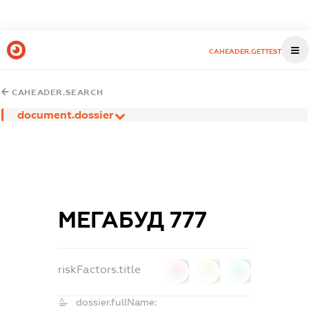
CAHEADER.GETTEST
CAHEADER.SEARCH
document.dossier
МЕГАБУД 777
riskFactors.title
0
0
0
dossier.fullName: