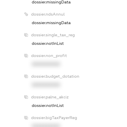
dossier.missingData
dossier.ndsAnnul
dossier.missingData
dossier.single_tax_reg
dossier.notInList
dossier.non_profit
XXXXXXXXXX
dossier.budget_dotation
XXXXXXXXXX
dossier.palne_akciz
dossier.notInList
dossier.bigTaxPayerReg
XXXXXXXXXX