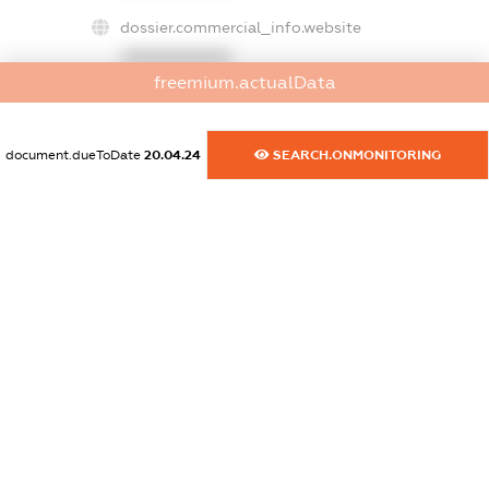
dossier.commercial_info.website
XXXXXXXXXX
freemium.actualData
dossier.commercial_info.activity
XXXXXXXXXX
document.dueToDate
20.04.24
SEARCH.ONMONITORING
freemium.exampleText_1
freemium.exampleText_2
freemium.anonymousPerSearch2
FREEMIUM.DETAILS
FREEMIUM.REGISTER