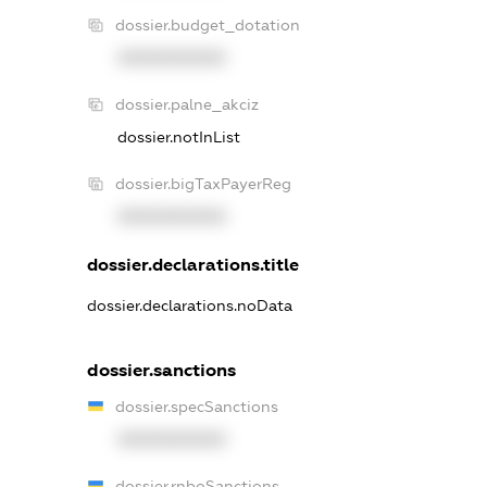
dossier.budget_dotation
XXXXXXXXXX
dossier.palne_akciz
dossier.notInList
dossier.bigTaxPayerReg
XXXXXXXXXX
dossier.declarations.title
dossier.declarations.noData
dossier.sanctions
dossier.specSanctions
XXXXXXXXXX
dossier.rnboSanctions