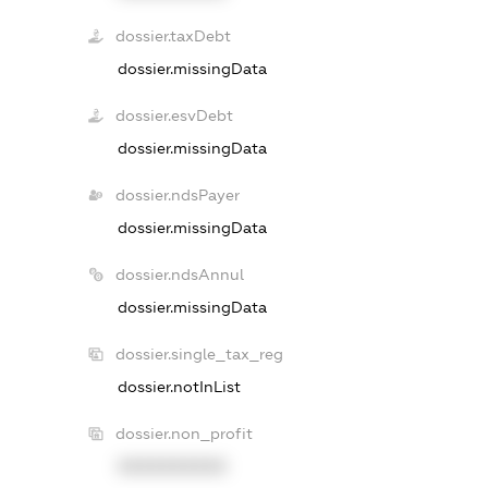
dossier.taxDebt
dossier.missingData
dossier.esvDebt
dossier.missingData
dossier.ndsPayer
dossier.missingData
dossier.ndsAnnul
dossier.missingData
dossier.single_tax_reg
dossier.notInList
dossier.non_profit
XXXXXXXXXX