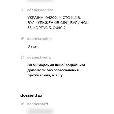
dossier.address:
УКРАЇНА, 04202, МІСТО КИЇВ,
ВУЛ.КУЛЬЖЕНКІВ СІМ'Ї, БУДИНОК
35, КОРПУС 3, ОФІС 2
dossier.capital:
0 грн.
dossier.kveds:
88.99
надання іншої соціальної
допомоги без забезпечення
проживання, н.в.і.у.
dossier.tax
dossier.staff
XXXXXXXXXX