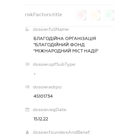
riskFactors.title
0
0
0
dossier.fullName:
БЛАГОДІЙНА ОРГАНІЗАЦІЯ
"БЛАГОДІЙНИЙ ФОНД
"МІЖНАРОДНИЙ МІСТ НАДІЇ"
dossier.opfSubType:
-
dossier.edrpo:
45101734
dossier.regDate:
15.12.22
dossier.foundersAndBenef: