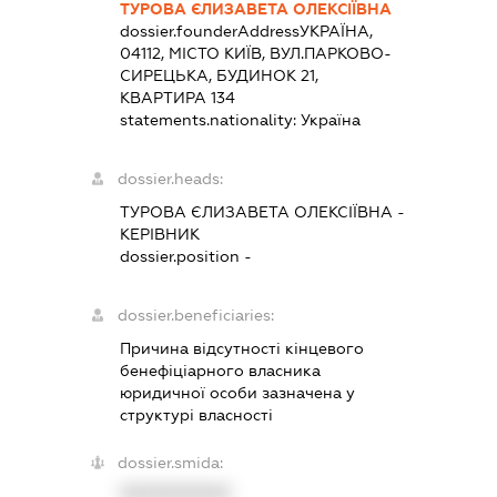
ТУРОВА ЄЛИЗАВЕТА ОЛЕКСІЇВНА
dossier.founderAddress
УКРАЇНА,
04112, МІСТО КИЇВ, ВУЛ.ПАРКОВО-
СИРЕЦЬКА, БУДИНОК 21,
КВАРТИРА 134
statements.nationality:
Україна
dossier.heads:
ТУРОВА ЄЛИЗАВЕТА ОЛЕКСІЇВНА
-
КЕРІВНИК
dossier.position -
dossier.beneficiaries:
Причина відсутності кінцевого
бенефіціарного власника
юридичної особи зазначена у
структурі власності
dossier.smida:
XXXXXXXXXX