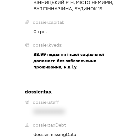
ВІННИЦЬКИЙ Р-Н, МІСТО НЕМИРІВ,
ВУЛ.ГІМНАЗІЙНА, БУДИНОК 19
dossier.capital:
0 грн.
dossier.kveds:
88.99
надання іншої соціальної
допомоги без забезпечення
проживання, н.в.і.у.
dossier.tax
dossier.staff
XXXXXXXXXX
dossier.taxDebt
dossier.missingData