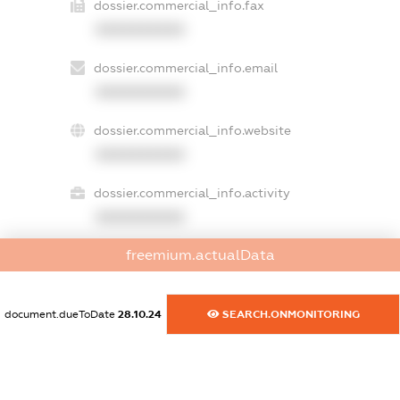
dossier.commercial_info.fax
XXXXXXXXXX
dossier.commercial_info.email
XXXXXXXXXX
dossier.commercial_info.website
XXXXXXXXXX
dossier.commercial_info.activity
XXXXXXXXXX
freemium.actualData
freemium.exampleText_1
freemium.exampleText_2
document.dueToDate
28.10.24
SEARCH.ONMONITORING
freemium.anonymousPerSearch2
FREEMIUM.DETAILS
FREEMIUM.REGISTER