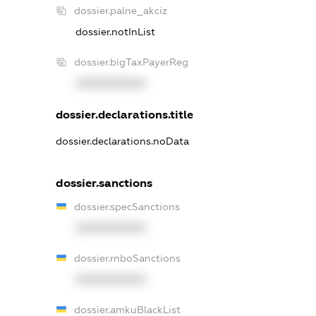
dossier.palne_akciz
dossier.notInList
dossier.bigTaxPayerReg
XXXXXXXXXX
dossier.declarations.title
dossier.declarations.noData
dossier.sanctions
dossier.specSanctions
XXXXXXXXXX
dossier.rnboSanctions
XXXXXXXXXX
dossier.amkuBlackList