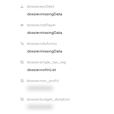
dossier.esvDebt
dossier.missingData
dossier.ndsPayer
dossier.missingData
dossier.ndsAnnul
dossier.missingData
dossier.single_tax_reg
dossier.notInList
dossier.non_profit
XXXXXXXXXX
dossier.budget_dotation
XXXXXXXXXX