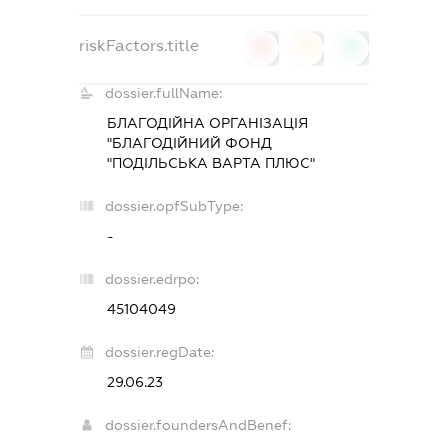
riskFactors.title
0
0
0
dossier.fullName:
БЛАГОДІЙНА ОРГАНІЗАЦІЯ
"БЛАГОДІЙНИЙ ФОНД
"ПОДІЛЬСЬКА ВАРТА ПЛЮС"
dossier.opfSubType:
-
dossier.edrpo:
45104049
dossier.regDate:
29.06.23
dossier.foundersAndBenef: