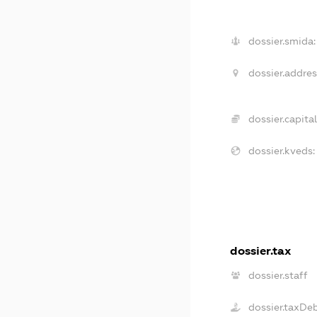
dossier.smida:
dossier.addres
dossier.capital
dossier.kveds:
dossier.tax
dossier.staff
dossier.taxDe