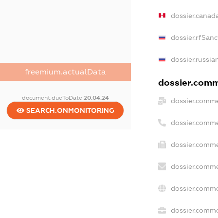
dossier.canad
dossier.rfSanc
dossier.russia
freemium.actualData
dossier.comme
document.dueToDate
20.04.24
dossier.comme
SEARCH.ONMONITORING
dossier.comme
dossier.comme
dossier.comme
dossier.comme
dossier.commer