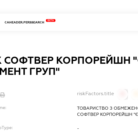
BETA
CAHEADER.PERSSEARCH
Х СОФТВЕР КОРПОРЕЙШН 
МЕНТ ГРУП"
riskFactors.title
0
me:
ТОВАРИСТВО З ОБМЕЖЕН
СОФТВЕР КОРПОРЕЙШН "Є
bType:
-