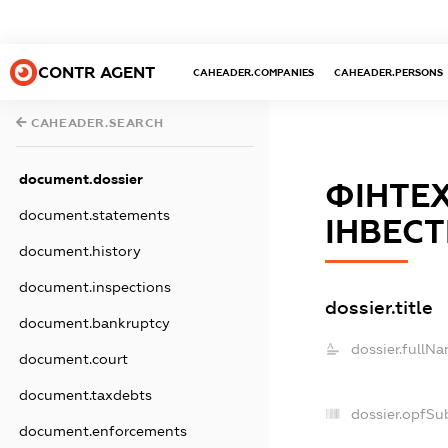
CONTR AGENT
CAHEADER.COMPANIES
CAHEADER.PERSONS
CAHEADER.SEARCH
document.dossier
ФІНТЕ
document.statements
ІНВЕСТ
document.history
document.inspections
dossier.title
document.bankruptcy
dossier.fullNa
document.court
document.taxdebts
dossier.opfSu
document.enforcements