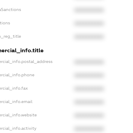
aSanctions
XXXXXXXXXX
tions
XXXXXXXXXX
n_reg_title
XXXXXXXXXX
rcial_info.title
rcial_info.postal_address
XXXXXXXXXX
rcial_info.phone
XXXXXXXXXX
rcial_info.fax
XXXXXXXXXX
rcial_info.email
XXXXXXXXXX
rcial_info.website
XXXXXXXXXX
cial_info.activity
XXXXXXXXXX