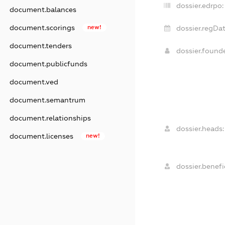
dossier.edrpo:
document.balances
document.scorings
new!
dossier.regDat
document.tenders
dossier.foun
document.publicfunds
document.ved
document.semantrum
document.relationships
dossier.heads:
document.licenses
new!
dossier.benefic