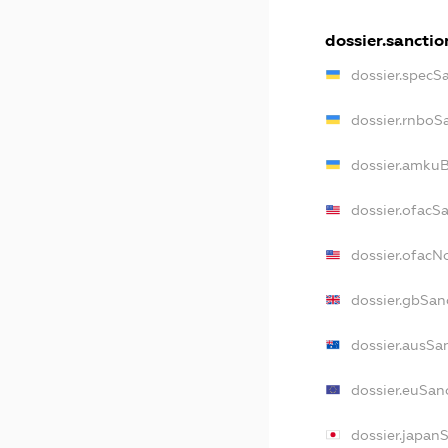
dossier.sanctio
dossier.specS
dossier.rnboS
dossier.amkuB
dossier.ofacS
dossier.ofac
dossier.gbSan
dossier.ausSa
dossier.euSan
dossier.japan