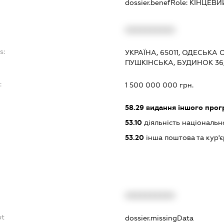
dossier.benefRole:
КІНЦЕВИ
XXXXXXXXXX
s:
УКРАЇНА, 65011, ОДЕСЬКА О
ПУШКІНСЬКА, БУДИНОК 36,
:
1 500 000 000 грн.
58.29
видання іншого прог
53.10
діяльність національн
53.20
інша поштова та кур'є
XXXXXXXXXX
bt
dossier.missingData