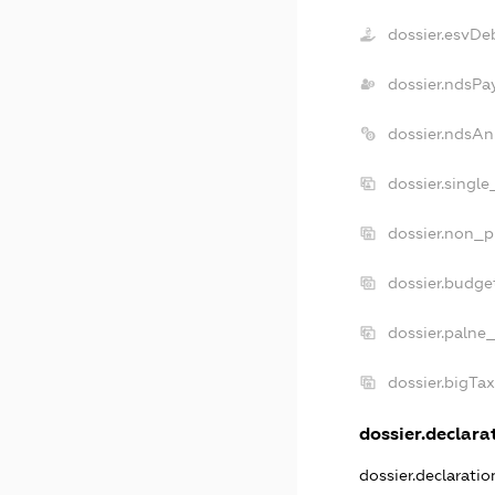
dossier.esvDe
dossier.ndsPa
dossier.ndsAn
dossier.singl
dossier.non_p
dossier.budge
dossier.palne
dossier.bigTa
dossier.declarat
dossier.declarati