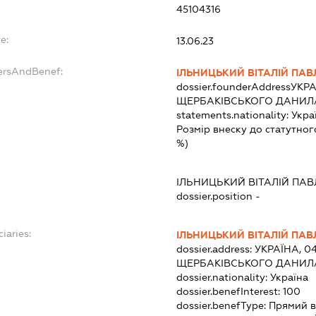
45104316
e:
13.06.23
dersAndBenef:
ІЛЬНИЦЬКИЙ ВІТАЛІЙ ПА
dossier.founderAddress
УКРА
ЩЕРБАКІВСЬКОГО ДАНИЛА,
statements.nationality:
Укра
Розмір внеску до статутног
%)
ІЛЬНИЦЬКИЙ ВІТАЛІЙ ПА
dossier.position -
iaries:
ІЛЬНИЦЬКИЙ ВІТАЛІЙ ПА
dossier.address:
УКРАЇНА, 04
ЩЕРБАКІВСЬКОГО ДАНИЛА,
dossier.nationality:
Україна
dossier.benefInterest:
100
dossier.benefType:
Прямий в