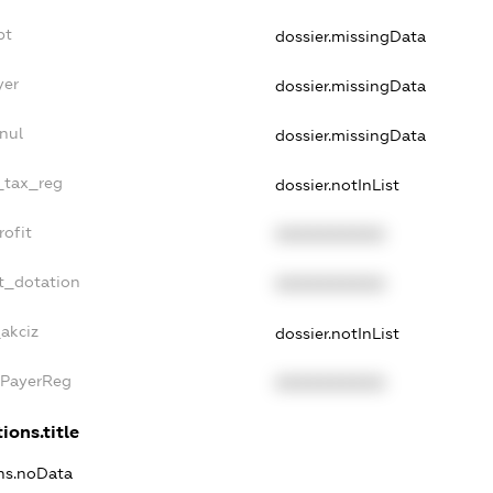
bt
dossier.missingData
yer
dossier.missingData
nul
dossier.missingData
e_tax_reg
dossier.notInList
rofit
XXXXXXXXXX
t_dotation
XXXXXXXXXX
_akciz
dossier.notInList
xPayerReg
XXXXXXXXXX
ions.title
ons.noData