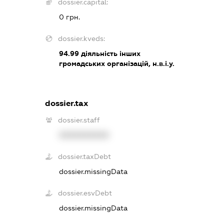
dossier.capital:
0 грн.
dossier.kveds:
94.99
діяльність інших
громадських організацій, н.в.і.у.
dossier.tax
dossier.staff
XXXXXXXXXX
dossier.taxDebt
dossier.missingData
dossier.esvDebt
dossier.missingData