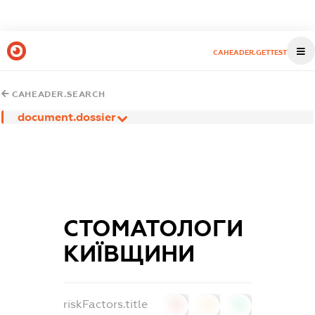
CAHEADER.GETTEST
CAHEADER.SEARCH
document.dossier
СТОМАТОЛОГИ
КИЇВЩИНИ
riskFactors.title
0
0
0