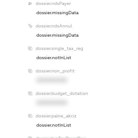
dossier.ndsPayer
dossier.missingData
dossier.ndsAnnul
dossier.missingData
dossier.single_tax_reg
dossier.notInList
dossier.non_profit
XXXXXXXXXX
dossier.budget_dotation
XXXXXXXXXX
dossier.palne_akciz
dossier.notInList