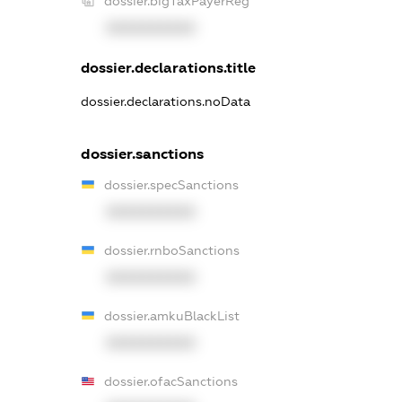
dossier.bigTaxPayerReg
XXXXXXXXXX
dossier.declarations.title
dossier.declarations.noData
dossier.sanctions
dossier.specSanctions
XXXXXXXXXX
dossier.rnboSanctions
XXXXXXXXXX
dossier.amkuBlackList
XXXXXXXXXX
dossier.ofacSanctions