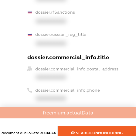
dossier.rfSanctions
XXXXXXXXXX
dossier.russian_reg_title
XXXXXXXXXX
dossier.commercial_info.title
dossier.commercial_info.postal_address
XXXXXXXXXX
dossier.commercial_info.phone
XXXXXXXXXX
dossier.commercial_info.fax
freemium.actualData
XXXXXXXXXX
dossier.commercial_info.email
document.dueToDate
20.04.24
SEARCH.ONMONITORING