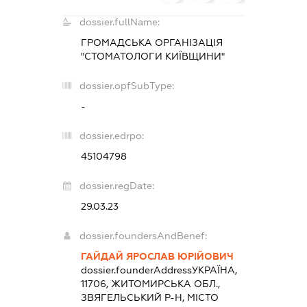
dossier.fullName:
ГРОМАДСЬКА ОРГАНІЗАЦІЯ
"СТОМАТОЛОГИ КИЇВЩИНИ"
dossier.opfSubType:
-
dossier.edrpo:
45104798
dossier.regDate:
29.03.23
dossier.foundersAndBenef:
ГАЙДАЙ ЯРОСЛАВ ЮРІЙОВИЧ
dossier.founderAddress
УКРАЇНА,
11706, ЖИТОМИРСЬКА ОБЛ.,
ЗВЯГЕЛЬСЬКИЙ Р-Н, МІСТО