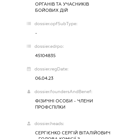
ОРГАНІВ ТА УЧАСНИКІВ
БОЙОВИХ ДІЙ
dossier.opfSubType:
-
dossier.edrpo:
45104835
dossier.regDate:
06.04.23
dossier.foundersAndBenef:
ФІЗИЧНІ ОСОБИ - ЧЛЕНИ
ПРОФСПІЛКИ
dossier.heads:
СЕРГІЄНКО СЕРГІЙ ВІТАЛІЙОВИЧ
-
ГОЛОВА КОМІСІЇ З