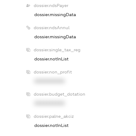
dossier.ndsPayer
dossier.missingData
dossier.ndsAnnul
dossier.missingData
dossier.single_tax_reg
dossier.notInList
dossier.non_profit
XXXXXXXXXX
dossier.budget_dotation
XXXXXXXXXX
dossier.palne_akciz
dossier.notInList