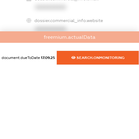
XXXXXXXXXX
dossier.commercial_info.website
XXXXXXXXXX
freemium.actualData
dossier.commercial_info.activity
XXXXXXXXXX
document.dueToDate
17.09.25
SEARCH.ONMONITORING
freemium.exampleText_1
freemium.exampleText_2
freemium.anonymousPerSearch2
FREEMIUM.DETAILS
FREEMIUM.REGISTER