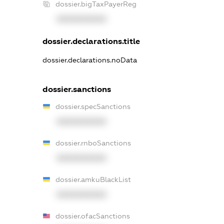
dossier.bigTaxPayerReg
XXXXXXXXXX
dossier.declarations.title
dossier.declarations.noData
dossier.sanctions
dossier.specSanctions
XXXXXXXXXX
dossier.rnboSanctions
XXXXXXXXXX
dossier.amkuBlackList
XXXXXXXXXX
dossier.ofacSanctions