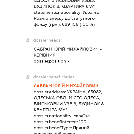
ОДЕСА, ВІЙСЬКОВИЙ УЗВІЗ,
БУДИНОК 8, КВАРТИРА 6"А"
statements.nationality:
Україна
Розмір внеску до статутного
фонду (грн.):
689 106
(100 %)
dossier.heads:
САБРАМ ЮРІЙ МИХАЙЛОВИЧ
-
КЕРІВНИК
dossier.position -
dossier.beneficiaries:
САБРАМ ЮРІЙ МИХАЙЛОВИЧ
dossier.address:
УКРАЇНА, 65082,
ОДЕСЬКА ОБЛ., МІСТО ОДЕСА,
ВІЙСЬКОВИЙ УЗВІЗ, БУДИНОК 8,
КВАРТИРА 6"А"
dossier.nationality:
Україна
dossier.benefInterest:
100
dossier.benefType:
Прямий
вирішальний вплив