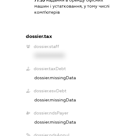
машин і устатковання, у тому числі
комп'ютерів
dossier.tax
dossier.staff
XXXXXXXXXX
dossier.taxDebt
dossier.missingData
dossier.esvDebt
dossier.missingData
dossier.ndsPayer
dossier.missingData
dossier.ndsAnnul