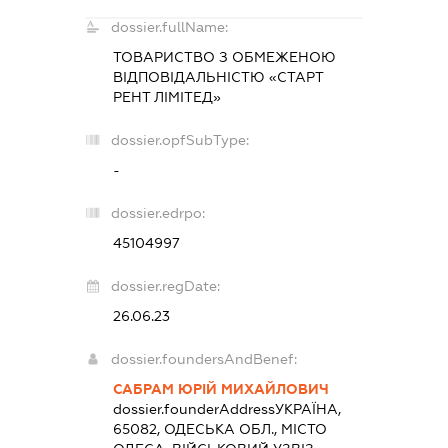
dossier.fullName:
ТОВАРИСТВО З ОБМЕЖЕНОЮ
ВІДПОВІДАЛЬНІСТЮ «СТАРТ
РЕНТ ЛІМІТЕД»
dossier.opfSubType:
-
dossier.edrpo:
45104997
dossier.regDate:
26.06.23
dossier.foundersAndBenef:
САБРАМ ЮРІЙ МИХАЙЛОВИЧ
dossier.founderAddress
УКРАЇНА,
65082, ОДЕСЬКА ОБЛ., МІСТО