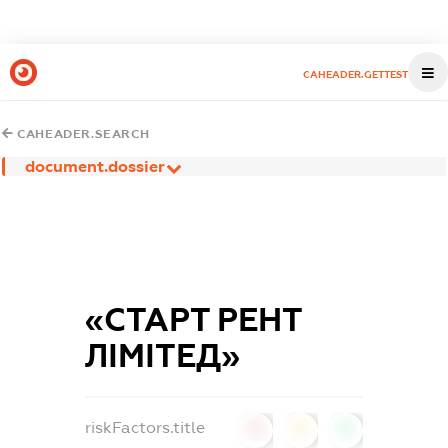
CAHEADER.GETTEST
CAHEADER.SEARCH
document.dossier
«СТАРТ РЕНТ
ЛІМІТЕД»
riskFactors.title
0
0
0