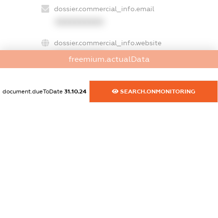
dossier.commercial_info.email
XXXXXXXXXX
dossier.commercial_info.website
XXXXXXXXXX
freemium.actualData
dossier.commercial_info.activity
XXXXXXXXXX
document.dueToDate
31.10.24
SEARCH.ONMONITORING
freemium.exampleText_1
freemium.exampleText_2
freemium.anonymousPerSearch2
FREEMIUM.DETAILS
FREEMIUM.REGISTER