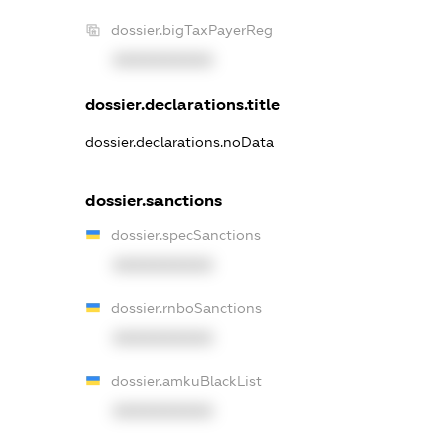
dossier.bigTaxPayerReg
XXXXXXXXXX
dossier.declarations.title
dossier.declarations.noData
dossier.sanctions
dossier.specSanctions
XXXXXXXXXX
dossier.rnboSanctions
XXXXXXXXXX
dossier.amkuBlackList
XXXXXXXXXX