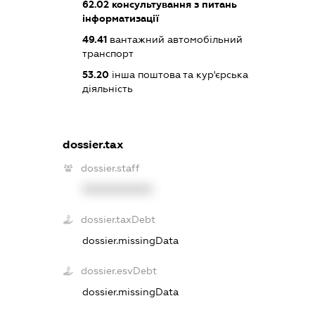
62.02
консультування з питань
інформатизації
49.41
вантажний автомобільний
транспорт
53.20
інша поштова та кур'єрська
діяльність
dossier.tax
dossier.staff
XXXXXXXXXX
dossier.taxDebt
dossier.missingData
dossier.esvDebt
dossier.missingData