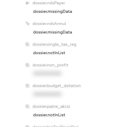
dossier.ndsPayer
dossier.missingData
dossier.ndsAnnul
dossier.missingData
dossier.single_tax_reg
dossier.notInList
dossier.non_profit
XXXXXXXXXX
dossier.budget_dotation
XXXXXXXXXX
dossier.palne_akciz
dossier.notInList
dossier.bigTaxPayerReg