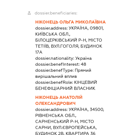
dossier.beneficiaries:
НІКОНЕЦЬ ОЛЬГА МИКОЛАЇВНА
dossier.address:
УКРАЇНА, 09801,
КИЇВСЬКА ОБЛ.,
БІЛОЦЕРКІВСЬКИЙ Р-Н, МІСТО
ТЕТІЇВ, ВУЛ.ГОГОЛЯ, БУДИНОК
17А
dossier.nationality:
Україна
dossier.benefInterest:
48
dossier.benefType:
Прямий
вирішальний вплив
dossier.benefRole:
КІНЦЕВИЙ
БЕНЕФІЦІАРНИЙ ВЛАСНИК
НІКОНЕЦЬ АНАТОЛІЙ
ОЛЕКСАНДРОВИЧ
dossier.address:
УКРАЇНА, 34500,
РІВНЕНСЬКА ОБЛ.,
САРНЕНСЬКИЙ Р-Н, МІСТО
САРНИ, ВУЛ.ЄВРОПЕЙСЬКА,
БУДИНОК 2В, КВАРТИРА 36