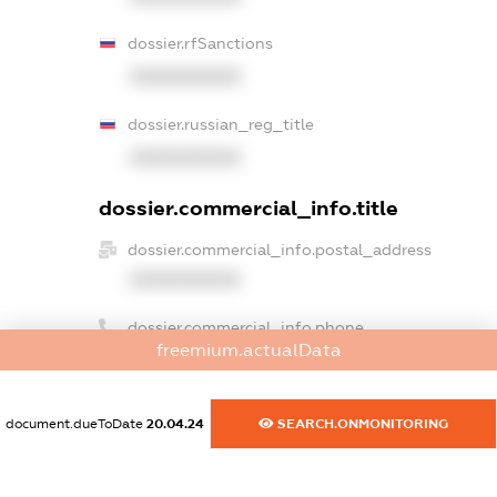
dossier.rfSanctions
XXXXXXXXXX
dossier.russian_reg_title
XXXXXXXXXX
dossier.commercial_info.title
dossier.commercial_info.postal_address
XXXXXXXXXX
dossier.commercial_info.phone
freemium.actualData
XXXXXXXXXX
dossier.commercial_info.fax
document.dueToDate
20.04.24
SEARCH.ONMONITORING
XXXXXXXXXX
dossier.commercial_info.email