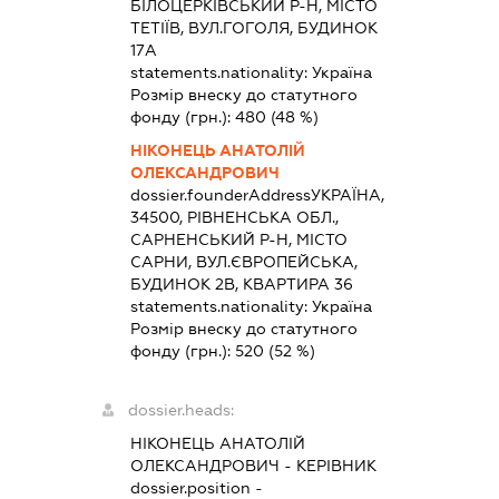
БІЛОЦЕРКІВСЬКИЙ Р-Н, МІСТО
ТЕТІЇВ, ВУЛ.ГОГОЛЯ, БУДИНОК
17А
statements.nationality:
Україна
Розмір внеску до статутного
фонду (грн.):
480
(48 %)
НІКОНЕЦЬ АНАТОЛІЙ
ОЛЕКСАНДРОВИЧ
dossier.founderAddress
УКРАЇНА,
34500, РІВНЕНСЬКА ОБЛ.,
САРНЕНСЬКИЙ Р-Н, МІСТО
САРНИ, ВУЛ.ЄВРОПЕЙСЬКА,
БУДИНОК 2В, КВАРТИРА 36
statements.nationality:
Україна
Розмір внеску до статутного
фонду (грн.):
520
(52 %)
dossier.heads:
НІКОНЕЦЬ АНАТОЛІЙ
ОЛЕКСАНДРОВИЧ
-
КЕРІВНИК
dossier.position -