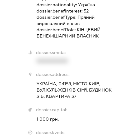
dossier.nationality:
Україна
dossier.benefInterest:
52
dossier.benefType:
Прямий
вирішальний вплив
dossier.benefRole:
КІНЦЕВИЙ
БЕНЕФІЦІАРНИЙ ВЛАСНИК
dossier.smida:
XXXXXXXXXX
dossier.address:
УКРАЇНА, 04159, МІСТО КИЇВ,
ВУЛ.КУЛЬЖЕНКІВ СІМ'Ї, БУДИНОК
31Б, КВАРТИРА 37
dossier.capital:
1 000 грн.
dossier.kveds: