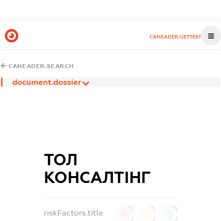
CAHEADER.GETTEST
CAHEADER.SEARCH
document.dossier
ТОЛ
КОНСАЛТІНГ
riskFactors.title
0
0
0